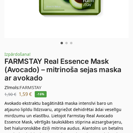
Izpārdošana!
FARMSTAY Real Essence Mask
(Avocado) – mitrinoša sejas maska
ar avokado
Zīmols:
FARMSTAY
1,59
€
1,90
€
-16%
Avokado ekstraktu bagātinātā maska intensīvi baro un
atjauno lipīdu līdzsvaru, atgriežot dehidrētai ādai veselīgu
mirdzumu un elastību. Lietojot Farmstay Real Avocado
Essence Mask, vērtīgās taukskābes stiprina aizsargbarjeru,
bet hialuronskābe dziļi mitrina audus. Alantoīns un betaīns