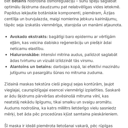
bet
betaīns
nodrošina osmoregulāciju – šūnu spēju saglabāt
optimālu šķidruma daudzumu pat nelabvēlīgas vides ietekmē.
Papildus iekļautie botāniskie komponenti, piemēram, Āzijas
centīlija un burvjulazda, maigi nomierina jebkuru kairinājumu,
tāpēc seja izskatās vienmērīga, starojoša un manāmi atjaunota.
Avokado ekstrakts:
bagātīgi baro epidermu ar vērtīgām
eļļām, kas veicina dabisko reģenerāciju un piešķir ādai
neticamu elastību.
Hialuronskābe:
intensīvi mitrina audus, palīdzot saglabāt
ādas tvirtumu un vizuāli izlīdzināt tās virsmu.
Alantoīns un betaīns:
darbojas kopā, lai efektīvi mazinātu
jutīgumu un pasargātu šūnas no mitruma zuduma.
Zīdainā maskas tekstūra cieši pieguļ sejas kontūrām, ļaujot
vieglajai, caurspīdīgajai esencei vienmērīgi izplatīties. Saskarē
ar ādu šķidrums pārvēršas atvēsinošā mitruma vilnī, kas
neatstāj nekādu lipīgumu, tikai smalku un svaigu aromātu.
Audums nodrošina, ka katrs mililitrs lietderīgo vielu sasniedz
mērķi, bet āda pēc procedūras kļūst samtaina pieskārieniem.
Šī maska ir ideāli piemērota lietošanai vakarā, pēc rūpīgas