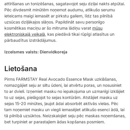
attīrīšanas un tonizēšanas, sagatavojot seju dziļai nakts atpūtai.
Pēc divdesmit minūtēm noņemot audumu, atlikušo serumu
ieteicams maigi iemasēt ar pirkstu galiem, līdz tas pilnībā
uzsūcas dziļākajos slāņos. Papildināt savu personīgo
kosmētikas maciņu ar šo mitruma lādiņu varat
mūsu
elektroniskajā veikalā
, kas piedāvā tikai rūpīgi atlasītus un
pārbaudītus izstrādājumus.
Izcelsmes valsts: Dienvidkoreja
Lietošana
Pirms FARMSTAY Real Avocado Essence Mask uzklāšanas,
nomazgājiet seju ar siltu ūdeni, lai atvērtu poras, un nosusiniet
to ar dvieli. Izņemiet masku no iepakojuma un uzmanīgi izklājiet
to uz sejas, pielāgojot to sejas kontūrām. Atstājiet masku uz
sejas 15-20 minūtes, ļaujot ādai absorbēt aktīvās vielas. Pēc
tam noņemiet masku un viegli iemasējiet atlikušo esenci ādā, lai
tā pilnībā uzsūktos. Neizskalojiet seju pēc maskas noņemšanas,
bet turpiniet ar parastajiem ādas kopšanas posmiem.