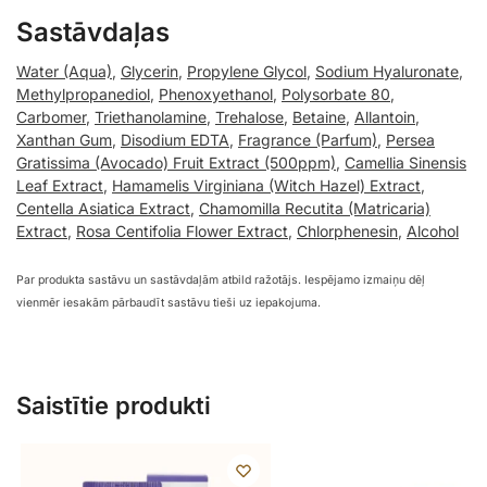
Sastāvdaļas
Water (Aqua)
,
Glycerin
,
Propylene Glycol
,
Sodium Hyaluronate
,
Methylpropanediol
,
Phenoxyethanol
,
Polysorbate 80
,
Carbomer
,
Triethanolamine
,
Trehalose
,
Betaine
,
Allantoin
,
Xanthan Gum
,
Disodium EDTA
,
Fragrance (Parfum)
,
Persea
Gratissima (Avocado) Fruit Extract (500ppm)
,
Camellia Sinensis
Leaf Extract
,
Hamamelis Virginiana (Witch Hazel) Extract
,
Centella Asiatica Extract
,
Chamomilla Recutita (Matricaria)
Extract
,
Rosa Centifolia Flower Extract
,
Chlorphenesin
,
Alcohol
Par produkta sastāvu un sastāvdaļām atbild ražotājs. Iespējamo izmaiņu dēļ
vienmēr iesakām pārbaudīt sastāvu tieši uz iepakojuma.
Saistītie produkti