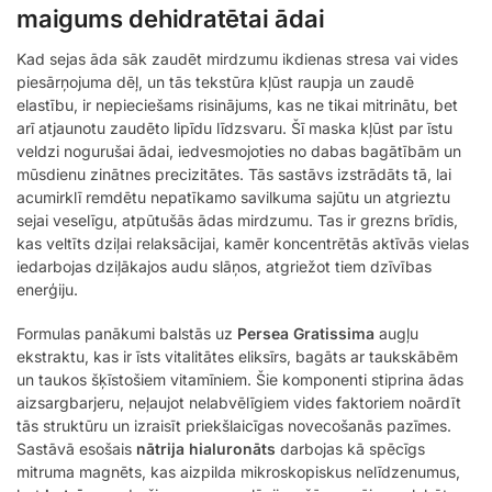
maigums dehidratētai ādai
Kad sejas āda sāk zaudēt mirdzumu ikdienas stresa vai vides
piesārņojuma dēļ, un tās tekstūra kļūst raupja un zaudē
elastību, ir nepieciešams risinājums, kas ne tikai mitrinātu, bet
arī atjaunotu zaudēto lipīdu līdzsvaru. Šī maska kļūst par īstu
veldzi nogurušai ādai, iedvesmojoties no dabas bagātībām un
mūsdienu zinātnes precizitātes. Tās sastāvs izstrādāts tā, lai
acumirklī remdētu nepatīkamo savilkuma sajūtu un atgrieztu
sejai veselīgu, atpūtušās ādas mirdzumu. Tas ir grezns brīdis,
kas veltīts dziļai relaksācijai, kamēr koncentrētās aktīvās vielas
iedarbojas dziļākajos audu slāņos, atgriežot tiem dzīvības
enerģiju.
Formulas panākumi balstās uz
Persea Gratissima
augļu
ekstraktu, kas ir īsts vitalitātes eliksīrs, bagāts ar taukskābēm
un taukos šķīstošiem vitamīniem. Šie komponenti stiprina ādas
aizsargbarjeru, neļaujot nelabvēlīgiem vides faktoriem noārdīt
tās struktūru un izraisīt priekšlaicīgas novecošanās pazīmes.
Sastāvā esošais
nātrija hialuronāts
darbojas kā spēcīgs
mitruma magnēts, kas aizpilda mikroskopiskus nelīdzenumus,