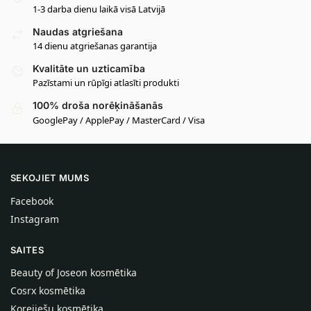
1-3 darba dienu laikā visā Latvijā
Naudas atgriešana
14 dienu atgriešanas garantija
Kvalitāte un uzticamība
Pazīstami un rūpīgi atlasīti produkti
100% droša norēķināšanās
GooglePay / ApplePay / MasterCard / Visa
SEKOJIET MUMS
Facebook
Instagram
SAITES
Beauty of Joseon kosmētika
Cosrx kosmētika
Korejiešu kosmētika