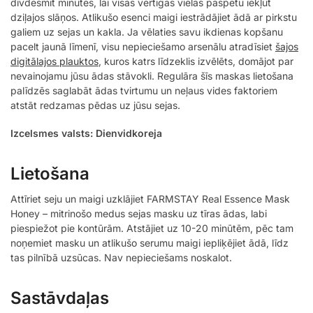
divdesmit minūtes, lai visas vērtīgās vielas paspētu iekļūt
dziļajos slāņos. Atlikušo esenci maigi iestrādājiet ādā ar pirkstu
galiem uz sejas un kakla. Ja vēlaties savu ikdienas kopšanu
pacelt jaunā līmenī, visu nepieciešamo arsenālu atradīsiet
šajos
digitālajos plauktos
, kuros katrs līdzeklis izvēlēts, domājot par
nevainojamu jūsu ādas stāvokli. Regulāra šīs maskas lietošana
palīdzēs saglabāt ādas tvirtumu un neļaus vides faktoriem
atstāt redzamas pēdas uz jūsu sejas.
Izcelsmes valsts: Dienvidkoreja
Lietošana
Attīriet seju un maigi uzklājiet FARMSTAY Real Essence Mask
Honey – mitrinošo medus sejas masku uz tīras ādas, labi
piespiežot pie kontūrām. Atstājiet uz 10-20 minūtēm, pēc tam
noņemiet masku un atlikušo serumu maigi iepliķējiet ādā, līdz
tas pilnībā uzsūcas. Nav nepieciešams noskalot.
Sastāvdaļas