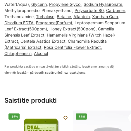
Water(Aqua),
Glycerin
,
Propylene Glycol
,
Sodium Hyaluronate
,
Methylpropanediol Phenaxyethanol,
Polysorbate 80
,
Carbomer
,
Trethanolamine,
Trehalose
,
Betaine
,
Allantoin
,
Xanthan Gum
,
Disodium EDTA
,
Fragrance(Parfum)
, Leptospermum Scoparium
Leaf Extract(500ppm), Honey Extract(500pom),
Camellia
Sinensis Leaf Extract
,
Hamamelis Virginiana (Witch Hazel)
Extract
, Centela Asatica Extract,
Chamomilla Recutita
(Matricaria) Extract
,
Rosa Centifolia Flower Extract
,
Chlorphenesin
,
Alcohol
Par produkta sastāvu un sastāvdaļām atbild ražotājs. Iespējamo izmaiņu dēļ
vienmēr iesakām pārbaudīt sastāvu tieši uz iepakojuma.
Saistītie produkti
-16%
-36%