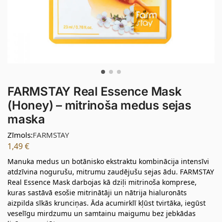
FARMSTAY Real Essence Mask
(Honey) – mitrinoša medus sejas
maska
Zīmols:
FARMSTAY
1,49
€
Manuka medus un botānisko ekstraktu kombinācija intensīvi
atdzīvina nogurušu, mitrumu zaudējušu sejas ādu. FARMSTAY
Real Essence Mask darbojas kā dziļi mitrinoša komprese,
kuras sastāvā esošie mitrinātāji un nātrija hialuronāts
aizpilda sīkās krunciņas. Āda acumirklī kļūst tvirtāka, iegūst
veselīgu mirdzumu un samtainu maigumu bez jebkādas