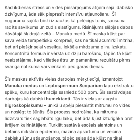
Kad ikdienas stress un vides piesārņojums atņem sejai dabisko
dzīvīgumu, āda sāk pieprasīt intensīvu atjaunošanu. Šī
noguruma sajūta bieži izpaužas kā pelēcīgs tonis, sausuma
radīts savilkums un zudis elastīgums. Risinājums slēpjas dabas
dāvātajā šķidrajā zeltā – Manuka medū. Šī maska kļūst par
sava veida terapeitisku kompresi, kas ne tikai acumirklī mitrina,
bet arī piešķir sejai veselīgu, iekšēja mirdzuma pilnu izskatu.
Koncentrētā formula ir vērsta uz dziļu barošanu, tāpēc tā kļūst
neaizstājama, kad vēlaties ātru un pamanāmu rezultātu pirms
svarīga notikuma vai vienkārši pēc garas dienas.
Šīs maskas aktīvās vielas darbojas mērķtiecīgi, izmantojot
Manuka medus
un
Leptospermum Scoparium
lapu ekstraktu
spēku, kuru koncentrācija sasniedz 500 ppm. Šīs sastāvdaļas
darbojas kā dabiski
humektanti
. Tās ir vielas ar augstu
higroskopiskumu
– unikālu spēju piesaistīt mitrumu no vides
un noslēgt to šūnās. Šis process nodrošina, ka mitruma
līdzsvars tiek saglabāts ilgu laiku, bet āda kļūst izturīgāka pret
ārējiem kairinātājiem. Turklāt sastāvā esošais alantoīns un
betaīns mīkstina epidermu, mazina apsārtumu un veicina
dabisku šūnu atjaunošanos, tāpēc sejas āda kļūst ne tikai