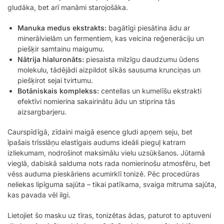
gludāka, bet arī manāmi starojošāka.
Manuka medus ekstrakts:
bagātīgi piesātina ādu ar
minerālvielām un fermentiem, kas veicina reģenerāciju un
piešķir samtainu maigumu.
Nātrija hialuronāts:
piesaista milzīgu daudzumu ūdens
molekulu, tādējādi aizpildot sīkās sausuma krunciņas un
piešķirot sejai tvirtumu.
Botāniskais komplekss:
centellas un kumelīšu ekstrakti
efektīvi nomierina sakairinātu ādu un stiprina tās
aizsargbarjeru.
Caurspīdīgā, zīdaini maigā esence gludi apņem seju, bet
īpašais trīsslāņu elastīgais audums ideāli pieguļ katram
izliekumam, nodrošinot maksimālu vielu uzsūkšanos. Jūtamā
vieglā, dabiskā salduma nots rada nomierinošu atmosfēru, bet
vēss auduma pieskāriens acumirklī tonizē. Pēc procedūras
neliekas lipīguma sajūta – tikai patīkama, svaiga mitruma sajūta,
kas pavada vēl ilgi.
Lietojiet šo masku uz tīras, tonizētas ādas, paturot to aptuveni