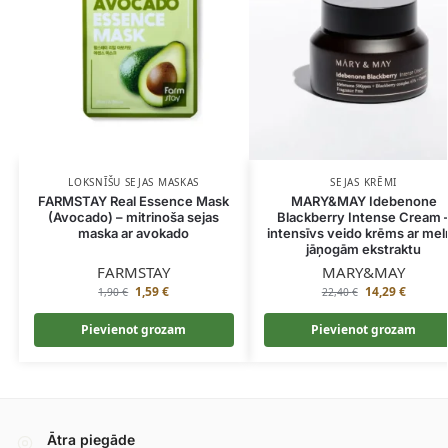
LOKSNĪŠU SEJAS MASKAS
SEJAS KRĒMI
FARMSTAY Real Essence Mask
MARY&MAY Idebenone
(Avocado) – mitrinoša sejas
Blackberry Intense Cream 
maska ar avokado
intensīvs veido krēms ar mel
jāņogām ekstraktu
FARMSTAY
MARY&MAY
1,59
€
14,29
€
1,90
€
22,40
€
Pievienot grozam
Pievienot grozam
Ātra piegāde