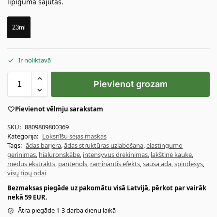
lipīguma sajūtas.
23ml
Ir noliktavā
Pievienot grozam
Pievienot vēlmju sarakstam
SKU:
8809809800369
Kategorija:
Loksnīšu sejas maskas
Tags:
ādas barjera
,
ādas struktūras uzlabošana
,
elastingumo
gerinimas
,
hialuronskābe
,
intensyvus drėkinimas
,
lakštinė kaukė
,
medus ekstrakts
,
pantenols
,
raminantis efekts
,
sausa āda
,
spindesys
,
visų tipų odai
Bezmaksas piegāde uz pakomātu visā Latvijā, pērkot par vairāk
nekā 59 EUR.
Ātra piegāde 1-3 darba dienu laikā