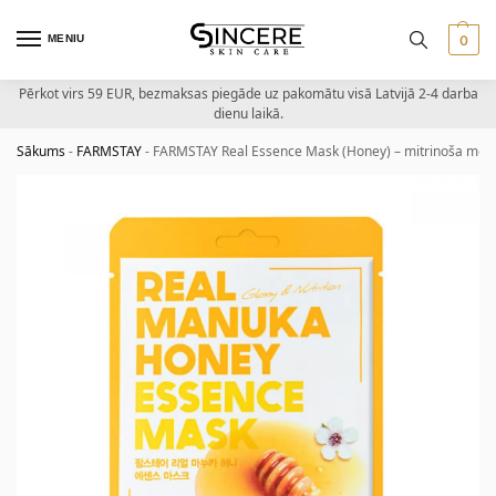
MENIU
0
Pērkot virs 59 EUR, bezmaksas piegāde uz pakomātu visā Latvijā 2-4 darba
dienu laikā.
Sākums
-
FARMSTAY
-
FARMSTAY Real Essence Mask (Honey) – mitrinoša med