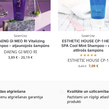
ŠAMPŪNI
ŠAMPŪNI
ENG GI MEO RI Vitalizing
ESTHETIC HOUSE CP-1 H
poo – atjaunojošs šampūns
SPA Cool Mint Shampoo – d
attīrošs šampūns
DAENG GI MEO RI
3,89
€
-
20,19
€
ESTHETIC HOUSE CP-1
7,09
€
8,49
€
das atgriešana
Kvalitāte un uzticamība
ienu atgriešanas garantija
Pazīstami un rūpīgi atlasī
produkti