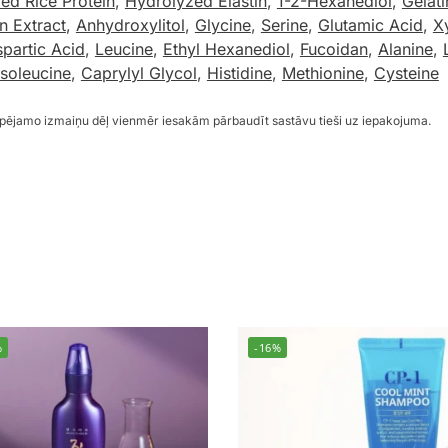
ed Rice Protein
,
Hydrolyzed Elastin
,
1-2-Hexanediol
,
Gelati
n Extract
,
Anhydroxylitol
,
Glycine
,
Serine
,
Glutamic Acid
,
Xy
partic Acid
,
Leucine
,
Ethyl Hexanediol
,
Fucoidan
,
Alanine
,
Isoleucine
,
Caprylyl Glycol
,
Histidine
,
Methionine
,
Cysteine
espējamo izmaiņu dēļ vienmēr iesakām pārbaudīt sastāvu tieši uz iepakojuma.
%
-16%