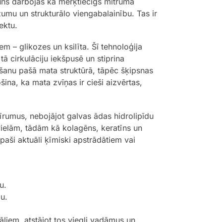
mpūns darbojas kā mērķtiecīgs mitruma
žumu un strukturālo viengabalainību. Tas ir
ektu.
 – glikozes un ksilīta. Šī tehnoloģija
tā cirkulāciju iekšpusē un stiprina
ošanu pašā mata struktūrā, tāpēc šķipsnas
ina, ka mata zvīņas ir cieši aizvērtas,
tīrumus, nebojājot galvas ādas hidrolipīdu
elām, tādām kā kolagēns, keratīns un
paši aktuāli ķīmiski apstrādātiem vai
u.
u.
iem, atstājot tos viegli vadāmus un