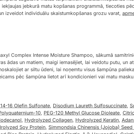
ki iekļaujas jebkurā matu kopšanas programmā, tiecoties pēc
 un izveidot individuālu skaistumkopšanas grozu varat,
apme
l Complex Intense Moisture Shampoo, sākumā samitriniet m
ādas un matiem, maigi iemasējiet, lai veidotu putu, un ats
oskalojiet ar siltu ūdeni, lai noņemtu visus šampūna palieka
teicams pēc šampūna lietot arī kondicionieri vai matu masku
4-16 Olefin Sulfonate
,
Disodium Laureth Sulfosuccinate
,
S
Polyquaternium-10
,
PEG-120 Methyl Glucose Dioleate
,
Citri
dodecanol
,
Hydrolyzed Collagen
,
Hydrolyzed Keratin
,
Adans
rolyzed Soy Protein
,
Simmondsia Chinensis (Jojoba) Seed 