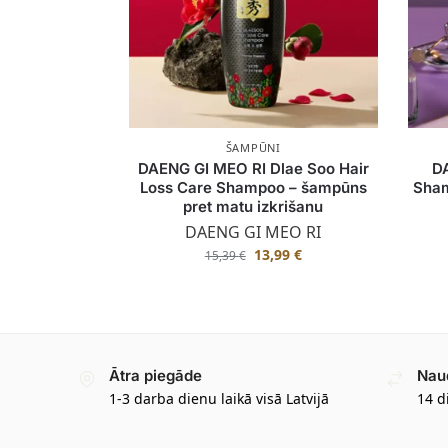
ŠAMPŪNI
DAENG GI MEO RI Dlae Soo Hair
DA
Loss Care Shampoo – šampūns
Sham
pret matu izkrišanu
DAENG GI MEO RI
13,99
€
15,39
€
Ātra piegāde
Nau
1-3 darba dienu laikā visā Latvijā
14 d