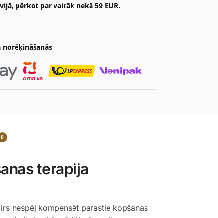
ijā, pērkot par vairāk nekā 59 EUR.
 norēķināšanās
0
anas terapija
vairs nespēj kompensēt parastie kopšanas