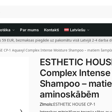
iotēka
Par mums
Kontakti
Latviešu
rs 59 EUR, bezmaksas piegāde uz pakomātu visā Latvijā 2-4 darba di
E CP-1 Aquaxyl Complex Intense Moisture Shampoo – matiem šampū
ESTHETIC HOUSE
Complex Intense
Shampoo – mati
aminoskābēm
Zīmols:
ESTHETIC HOUSE CP-1
Intensīvas mitrināšanas terapija sākas ar