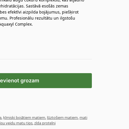
hidratācijas. Sastāvā esošās zemas
s efektīvi aizpilda bojājumus, piešķirot
u. Profesionālu rezultātu un ilgstošu
Aquaxyl Complex.
ievienot grozam
a
,
ķīmiski bojātiem matiem
,
lūztošiem matiem
,
mati
isu veidu matu tips
,
zīda proteīni