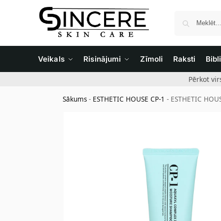
Veikals
Risinājumi
Zīmoli
Raksti
Bibl
Pērkot vi
Sākums
-
ESTHETIC HOUSE CP-1
-
ESTHETIC HOUS