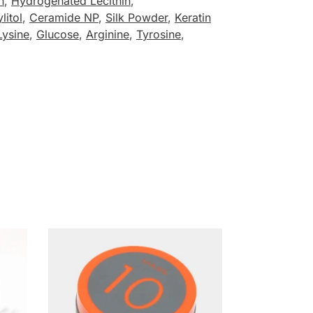
n
,
Hydrogenated Lecithin
,
litol
,
Ceramide NP
,
Silk Powder
,
Keratin
Lysine
,
Glucose
,
Arginine
,
Tyrosine
,