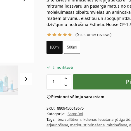
mitruma līdzsvaru un pasargā matus no de
molekulmasas olbaltumvielas un aminoskābe
matiem blīvumu, elastību un spoguļmirdzum
dzīvīgumu nodrošina Esthetic House CP-1 
(
0
customer reviews)
100ml
500ml
Ir noliktavā
P
Pievienot vēlmju sarakstam
SKU:
8809450013675
Kategorija:
Šampūni
Tags:
bez sulfātiem
,
ikdienas lietošana
,
jūtīga ād
atjaunošana
,
matiņu stiprināšana
,
mitrināšana
,
v