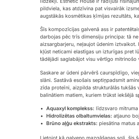
līdzekļi. Esthetic House ir radījuši risin
pildviela, kas atdzīvina pat visvairāk izs
augstākās kosmētikas ķīmijas rezultāts, kas
Šīs kompozīcijas galvenā ass ir patentēta
darbojas pēc trīs dimensiju principa: tā ne
aizsargbarjeru, neļaujot ūdenim iztvaikot
kļūst neticami elastīgas un izturīgas pret
tādējādi saglabājot visu vērtīgo mitrinošo 
Saskare ar ūdeni pārvērš caurspīdīgo, vieg
slāni. Sastāvā esošais septiņpadsmit am
zīda proteīni, aizpilda strukturālās tukšās
balinātiem matiem, kuriem trūkst iekšējā s
Aquaxyl komplekss:
līdzsvaro mitruma 
Hidrolizētas olbaltumvielas:
atjauno boj
Brūno aļģu ekstrakts:
piesātina matus a
Lietojot kā galveno mazgāšanas soli, šis