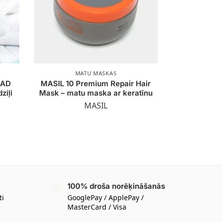
MATU MASKAS
EAD
MASIL 10 Premium Repair Hair
ziļi
Mask – matu maska ar keratīnu
MASIL
100% droša norēķināšanās
ti
GooglePay / ApplePay /
MasterCard / Visa