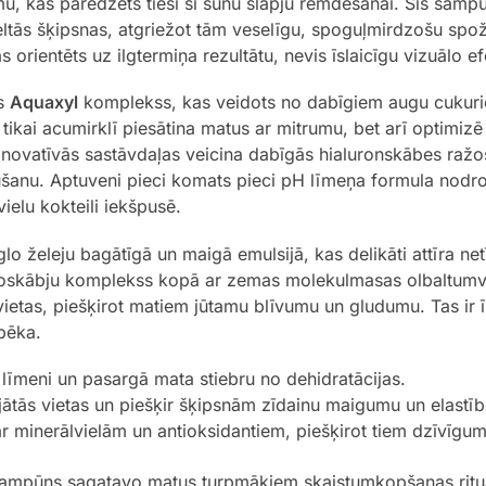
ājumu, kas paredzēts tieši šī šūnu slāpju remdēšanai. Šis ša
meltās šķipsnas, atgriežot tām veselīgu, spoguļmirdzošu spo
 orientēts uz ilgtermiņa rezultātu, nevis īslaicīgu vizuālo ef
is
Aquaxyl
komplekss, kas veidots no dabīgiem augu cukuriem
 tikai acumirklī piesātina matus ar mitrumu, bet arī optimizē 
. Inovatīvās sastāvdaļas veicina dabīgās hialuronskābes raž
 lūšanu. Aptuveni pieci komats pieci pH līmeņa formula nodroš
vielu kokteili iekšpusē.
lo želeju bagātīgā un maigā emulsijā, kas delikāti attīra ne
inoskābju komplekss kopā ar zemas molekulmasas olbaltumvi
 vietas, piešķirot matiem jūtamu blīvumu un gludumu. Tas ir ī
pēka.
līmeni un pasargā mata stiebru no dehidratācijas.
ātās vietas un piešķir šķipsnām zīdainu maigumu un elastīb
r minerālvielām un antioksidantiem, piešķirot tiem dzīvīgum
 šampūns sagatavo matus turpmākiem skaistumkopšanas rituāl