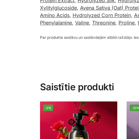
Protein Extract
,
Hydrolyzed Silk
,
Hydrolyz
Xylitylglucoside
,
Avena Sativa (Oat) Protei
Amino Acids
,
Hydrolyzed Corn Protein
,
As
Phenylalanine
,
Valine
,
Threonine
,
Proline
,
Par produkta sastāvu un sastāvdaļām atbild ražotājs. I
Saistītie produkti
-9%
-30