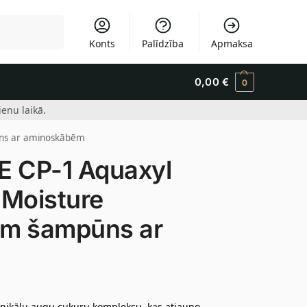
Meklēšana
Konts
Palīdzība
Apmaksa
0,00
€
0
enu laikā.
ns ar aminoskābēm
 CP-1 Aquaxyl
 Moisture
em šampūns ar
 unikālu augu cukuru kompleksu, kas atjauno