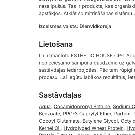
nesalipušus. Tas ir produkts, kas organis
apstākļos. Atklāt šo mitrināšanas sistēmu
Izcelsmes valsts: Dienvidkoreja
Lietošana
Lai izmantotu ESTHETIC HOUSE CP-1 Aquaxy
nepieciešamo šampūna daudzumu uz galvas 
sastāvdaļas iedarbojoties. Pēc tam rūpīgi n
procesu. Lai iegūtu labākos rezultātus, ie
Sastāvdaļas
Aqua
,
Cocamidopropyl Betaine
,
Sodium C1
Benzoate
,
PPG-3 Caprylyl Ether
,
Parfum
,
Cocoyl Glutamate
,
Butylene Glycol
,
Octyl
Kernel Oil
,
Hydrolyzed Wheat Protein
,
Hyd