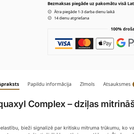
Bezmaksas piegāde uz pakomātu visā Latv
Ātra piegāde 1-3 darba dienu laikā
14 dienu atgriešana
100% droša
Apraksts
Papildu informācija
Zīmols
Atsauksmes
uaxyl Complex – dziļas mitrināš
elastību, bieži signalizē par kritisku mitruma trūkumu, ko 