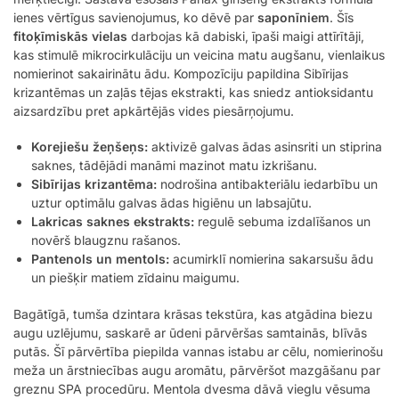
ienes vērtīgus savienojumus, ko dēvē par
saponīniem
. Šīs
fitoķīmiskās vielas
darbojas kā dabiski, īpaši maigi attīrītāji,
kas stimulē mikrocirkulāciju un veicina matu augšanu, vienlaikus
nomierinot sakairinātu ādu. Kompozīciju papildina Sibīrijas
krizantēmas un zaļās tējas ekstrakti, kas sniedz antioksidantu
aizsardzību pret apkārtējās vides piesārņojumu.
Korejiešu žeņšeņs:
aktivizē galvas ādas asinsriti un stiprina
saknes, tādējādi manāmi mazinot matu izkrišanu.
Sibīrijas krizantēma:
nodrošina antibakteriālu iedarbību un
uztur optimālu galvas ādas higiēnu un labsajūtu.
Lakricas saknes ekstrakts:
regulē sebuma izdalīšanos un
novērš blaugznu rašanos.
Pantenols un mentols:
acumirklī nomierina sakarsušu ādu
un piešķir matiem zīdainu maigumu.
Bagātīgā, tumša dzintara krāsas tekstūra, kas atgādina biezu
augu uzlējumu, saskarē ar ūdeni pārvēršas samtainās, blīvās
putās. Šī pārvērtība piepilda vannas istabu ar cēlu, nomierinošu
meža un ārstniecības augu aromātu, pārvēršot mazgāšanu par
greznu SPA procedūru. Mentola dvesma dāvā vieglu vēsuma