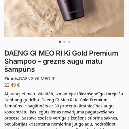
DAENG GI MEO RI Ki Gold Premium
Shampoo – grezns augu matu
šampūns
Zīmols:
DAENG GI MEO RI
22,49
€
Atjaunojiet matu vitalitāti, izmantojot tūkstošgadīgo korejiešu
Hanbang gudrību. Daeng Gi Meo Ri Ki Gold Premium
šampūns ir bagātināts ar 33 procentu ārstniecības augu
koncentrātu, kas iegūts lēnas novārījuma pagatavošanas
procesā. Sastāvā esošais vērtīgais žeņšeņs stiprina saknes,
bet Sibīrijas krizantēma nomierina jutīgo ādu, nodrošinot