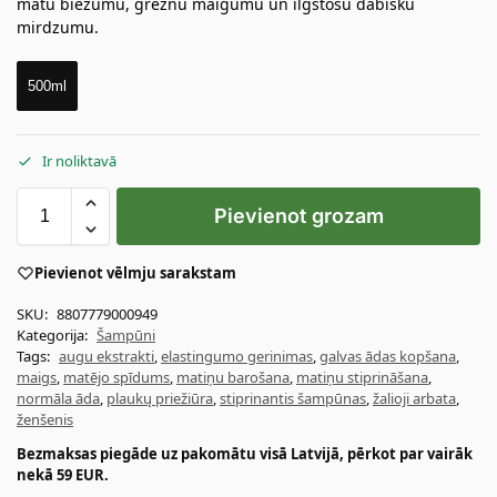
matu biezumu, greznu maigumu un ilgstošu dabisku
mirdzumu.
500ml
Ir noliktavā
Pievienot grozam
Pievienot vēlmju sarakstam
SKU:
8807779000949
Kategorija:
Šampūni
Tags:
augu ekstrakti
,
elastingumo gerinimas
,
galvas ādas kopšana
,
maigs
,
matējo spīdums
,
matiņu barošana
,
matiņu stiprināšana
,
normāla āda
,
plaukų priežiūra
,
stiprinantis šampūnas
,
žalioji arbata
,
ženšenis
Bezmaksas piegāde uz pakomātu visā Latvijā, pērkot par vairāk
nekā 59 EUR.