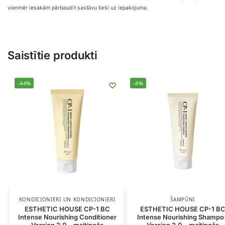
vienmēr iesakām pārbaudīt sastāvu tieši uz iepakojuma.
Saistītie produkti
-44%
-4%
KONDICIONIERI UN KONDICIONIERI
ŠAMPŪNI
ESTHETIC HOUSE CP-1 BC
ESTHETIC HOUSE CP-1 B
Intense Nourishing Conditioner
Intense Nourishing Shampo
Version 2.0 – maitinošs
Version 2.0 – maitinošs