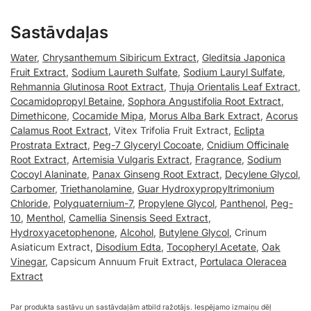
Sastāvdaļas
Water
,
Chrysanthemum Sibiricum Extract
,
Gleditsia Japonica
Fruit Extract
,
Sodium Laureth Sulfate
,
Sodium Lauryl Sulfate
,
Rehmannia Glutinosa Root Extract
,
Thuja Orientalis Leaf Extract
,
Cocamidopropyl Betaine
,
Sophora Angustifolia Root Extract
,
Dimethicone
,
Cocamide Mipa
,
Morus Alba Bark Extract
,
Acorus
Calamus Root Extract
, Vitex Trifolia Fruit Extract,
Eclipta
Prostrata Extract
,
Peg-7 Glyceryl Cocoate
,
Cnidium Officinale
Root Extract
,
Artemisia Vulgaris Extract
,
Fragrance
,
Sodium
Cocoyl Alaninate
,
Panax Ginseng Root Extract
,
Decylene Glycol
,
Carbomer
,
Triethanolamine
,
Guar Hydroxypropyltrimonium
Chloride
,
Polyquaternium-7
,
Propylene Glycol
,
Panthenol
,
Peg-
10
,
Menthol
,
Camellia Sinensis Seed Extract
,
Hydroxyacetophenone
,
Alcohol
,
Butylene Glycol
, Crinum
Asiaticum Extract,
Disodium Edta
,
Tocopheryl Acetate
,
Oak
Vinegar
, Capsicum Annuum Fruit Extract,
Portulaca Oleracea
Extract
Par produkta sastāvu un sastāvdaļām atbild ražotājs. Iespējamo izmaiņu dēļ