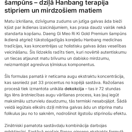
šampūns – dziļā Hanbang terapija
stipriem un mirdzošiem matiem
Matu izkrišana, dzīvīguma zudums un jutīga galvas āda bieži
kļūst par ikdienas izaicinājumiem, kas prasa daudz vairāk nekā
standarta kopšanu. Daeng Gi Meo Ri Ki Gold Premium šampūns
ikdienā atgriež tūkstošgadīgās korejiešu Hanbang medicīnas
tradīcijas, kas koncentrējas uz holistisku galvas ādas veselības
veicināšanu. Šis līdzeklis radīts tiem, kuri novērtē autentiskumu
un tiecas atjaunot matu blīvumu un dabisko mirdzumu,
neizmantojot agresīvus ķīmiskus komponentus.
Šīs formulas pamatā ir neticama augu ekstraktu koncentrācija,
kas sasniedz pat 33 procentus no kopējā sastāva. Ražošanas
procesā tiek izmantota unikāla
dekokcija
– tas ir 72 stundas
ilgs lēns ārstniecības augu vārīšanas process, kas ļauj iegūt
maksimālu uzturvielu daudzumu, tās termiski nesabojājot. Šādā
veidā iegūtais eliksīrs dziļi mitrina galvas ādu un stiprina matu
folikulus jau no to saknēm, nodrošinot ilgstošu stiprinošu efektu.
Zinātniski pamatota sastāvdaļu kombinācija darbojas
mērķtiecīgi. Sastāvā esošais Panax ginseng ekstrakts formulā