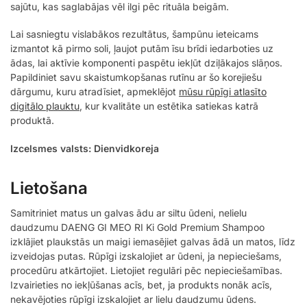
sajūtu, kas saglabājas vēl ilgi pēc rituāla beigām.
Lai sasniegtu vislabākos rezultātus, šampūnu ieteicams
izmantot kā pirmo soli, ļaujot putām īsu brīdi iedarboties uz
ādas, lai aktīvie komponenti paspētu iekļūt dziļākajos slāņos.
Papildiniet savu skaistumkopšanas rutīnu ar šo korejiešu
dārgumu, kuru atradīsiet, apmeklējot
mūsu rūpīgi atlasīto
digitālo plauktu
, kur kvalitāte un estētika satiekas katrā
produktā.
Izcelsmes valsts: Dienvidkoreja
Lietošana
Samitriniet matus un galvas ādu ar siltu ūdeni, nelielu
daudzumu DAENG GI MEO RI Ki Gold Premium Shampoo
izklājiet plaukstās un maigi iemasējiet galvas ādā un matos, līdz
izveidojas putas. Rūpīgi izskalojiet ar ūdeni, ja nepieciešams,
procedūru atkārtojiet. Lietojiet regulāri pēc nepieciešamības.
Izvairieties no iekļūšanas acīs, bet, ja produkts nonāk acīs,
nekavējoties rūpīgi izskalojiet ar lielu daudzumu ūdens.