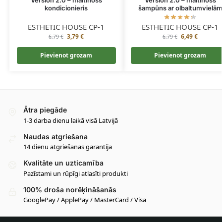
kondicionieris
šampūns ar olbaltumvielā
ESTHETIC HOUSE CP-1
ESTHETIC HOUSE CP-1
3,79
€
6,49
€
6,79
€
6,79
€
Pievienot grozam
Pievienot grozam
Ātra piegāde
1-3 darba dienu laikā visā Latvijā
Naudas atgriešana
14 dienu atgriešanas garantija
Kvalitāte un uzticamība
Pazīstami un rūpīgi atlasīti produkti
100% droša norēķināšanās
GooglePay / ApplePay / MasterCard / Visa