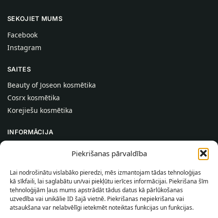
SEKOJIET MUMS
Facebook
Instagram
SAITES
Beauty of Joseon kosmētika
Cosrx kosmētika
Korejiešu kosmētika
INFORMĀCIJA
Par mums
Piekrišanas pārvaldība
Kontakti
Lai nodrošinātu vislabāko pieredzi, mēs izmantojam tādas tehnoloģijas
Palīdzība
kā sīkfaili, lai saglabātu un/vai piekļūtu ierīces informācijai. Piekrišana šīm
tehnoloģijām ļaus mums apstrādāt tādus datus kā pārlūkošanas
INFORMĀCIJA PIRCĒJAM
uzvedība vai unikālie ID šajā vietnē. Piekrišanas nepiekrišana vai
atsaukšana var nelabvēlīgi ietekmēt noteiktas funkcijas un funkcijas.
Piegādes nosacījumi