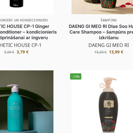
ONIERI UN KONDICIONIERI
ŠAMPŪNI
IC HOUSE CP-1 Ginger
DAENG GI MEO RI Dlae Soo Ha
onditioner – kondicionieris
Care Shampoo – šampūns pr
tiprināšanai ar ingveru
izkrišanu
HETIC HOUSE CP-1
DAENG GI MEO RI
3,79
€
13,99
€
5,99
€
15,39
€
-10%