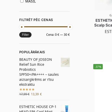
MASIL
G
FILTRĒT PĒC CENAS
ESTHETI
Scalp Sca
EST
Cena:
0 €
—
30 €
Filter
POPULĀRĀKAIS
BEAUTY OF JOSEON
Relief Sun Rice
-37%
Probiotics
SPF50+/PA++++ – saules
aizsargkrēms ar rīsu
ekstraktu
17,99
€
13,39
€
ESTHETIC HOUSE CP-1
HEAD SPA Cool Mint