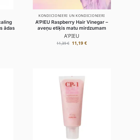
KONDICIONIERI UN KONDICIONIERI
caling
A’PIEU Raspberry Hair Vinegar –
as ādas
aveņu etiķis matu mirdzumam
A'PIEU
11,19
€
11,39
€