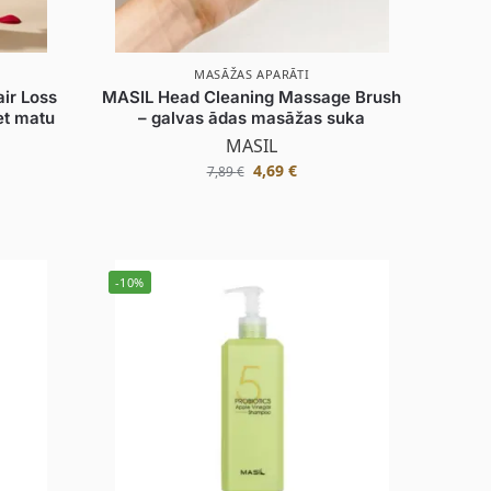
MASĀŽAS APARĀTI
ir Loss
MASIL Head Cleaning Massage Brush
et matu
– galvas ādas masāžas suka
MASIL
4,69
€
7,89
€
-10%