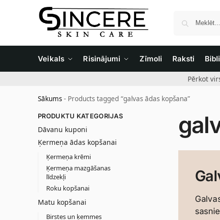
Veikals
Risinājumi
Zīmoli
Raksti
Bibl
Pērkot vi
Sākums
-
Products tagged “galvas ādas kopšana”
gal
PRODUKTU KATEGORIJAS
Dāvanu kuponi
Ķermeņa ādas kopšanai
Ķermeņa krēmi
Ķermeņa mazgāšanas
Gal
līdzekļi
Roku kopšanai
Galvas
Matu kopšanai
sasni
Birstes un ķemmes