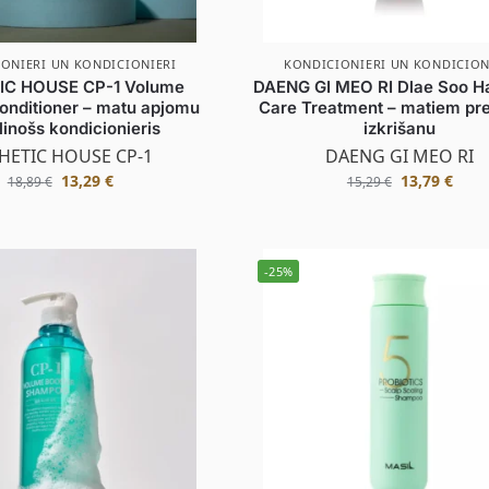
ONIERI UN KONDICIONIERI
KONDICIONIERI UN KONDICION
IC HOUSE CP-1 Volume
DAENG GI MEO RI Dlae Soo Ha
onditioner – matu apjomu
Care Treatment – matiem pr
linošs kondicionieris
izkrišanu
HETIC HOUSE CP-1
DAENG GI MEO RI
13,29
€
13,79
€
18,89
€
15,29
€
-25%