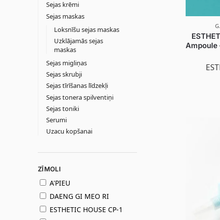
Sejas krēmi
Sejas maskas
G
Loksnīšu sejas maskas
ESTHET
Uzklājamās sejas
Ampoule 
maskas
Sejas migliņas
EST
Sejas skrubji
Sejas tīrīšanas līdzekļi
Sejas tonera spilventiņi
Sejas toniki
Serumi
Uzacu kopšanai
ZĪMOLI
A'PIEU
DAENG GI MEO RI
ESTHETIC HOUSE CP-1