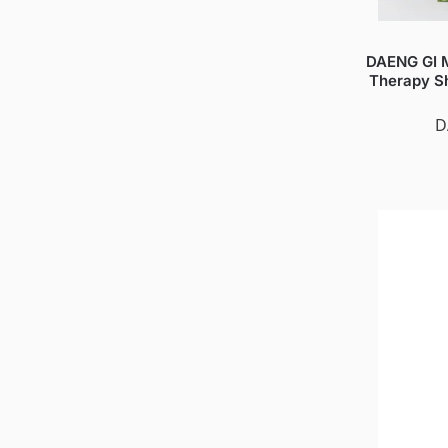
DAENG GI M
Therapy S
D