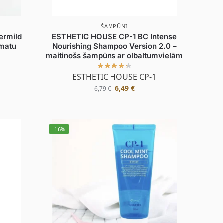
ŠAMPŪNI
ermild
ESTHETIC HOUSE CP-1 BC Intense
 matu
Nourishing Shampoo Version 2.0 –
maitinošs šampūns ar olbaltumvielām
ESTHETIC HOUSE CP-1
6,49
€
6,79
€
-16%