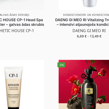
ALVAS ĀDAS SKRUBJI
KONDICIONIERI UN KONDICION
C HOUSE CP-1 Head Spa
DAENG GI MEO RI Vitalizing T
ler – galvas ādas skrubis
– intensīvi atjaunojošs kondic
HETIC HOUSE CP-1
DAENG GI MEO RI
6,69
€
-
13,49
€
-9%