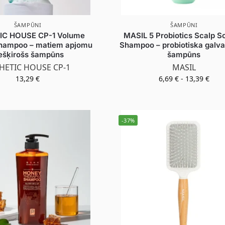
ŠAMPŪNI
ŠAMPŪNI
IC HOUSE CP-1 Volume
MASIL 5 Probiotics Scalp S
Shampoo – matiem apjomu
Shampoo – probiotiska galv
ešķirošs šampūns
šampūns
HETIC HOUSE CP-1
MASIL
13,29
€
6,69
€
-
13,39
€
-37%