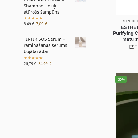
Shampoo – dziļi
attīrošs šampūns
KONDICI
8,49
€
7,09
€
ESTHET
Purifying C
matu s
TIRTIR SOS Serum –
ramināšanas serums
EST
bojātai ādai
26,79
€
24,99
€
-30%