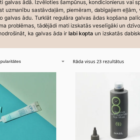
iti galvas ādā. Izvēloties šampūnus, kondicionierus vai sp
st uzmanību sastāvdaļām, piemēram, dabīgajiem eļļām, v
o galvas ādu. Turklāt regulāra galvas ādas kopšana pal
a problēmas, tādējādi mati izskatās veselīgāki un dzīvo
nodrošināt, ka galvas āda ir
labi kopta
un izskatās dabisk
Rāda visus 23 rezultātus