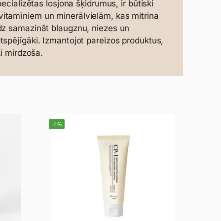
ecializētas losjona šķidrumus, ir būtiski
itamīniem un minerālvielām, kas mitrina
īdz samazināt blaugznu, niezes un
tspējīgāki. Izmantojot pareizos produktus,
i mirdzoša.
-4%