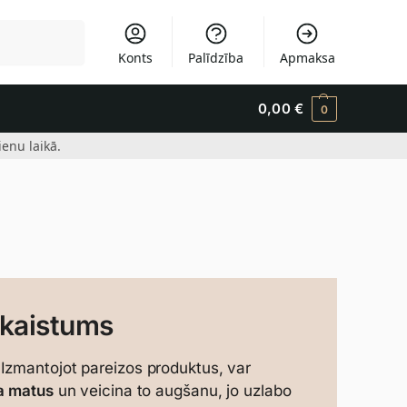
Meklēšana
Konts
Palīdzība
Apmaksa
0,00
€
0
enu laikā.
skaistums
Izmantojot pareizos produktus, var
na matus
un veicina to augšanu, jo uzlabo