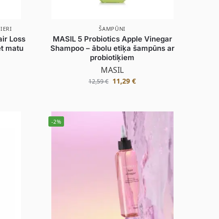
IERI
ŠAMPŪNI
ir Loss
MASIL 5 Probiotics Apple Vinegar
et matu
Shampoo – ābolu etiķa šampūns ar
probiotiķiem
MASIL
11,29
€
12,59
€
-2%