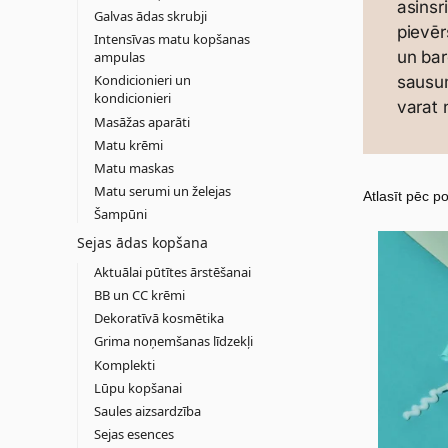
asinsr
Galvas ādas skrubji
pievēr
Intensīvas matu kopšanas
un bar
ampulas
Kondicionieri un
sausum
kondicionieri
varat 
Masāžas aparāti
Matu krēmi
Matu maskas
Matu serumi un želejas
Šampūni
Sejas ādas kopšana
Aktuālai pūtītes ārstēšanai
BB un CC krēmi
Dekoratīvā kosmētika
Grima noņemšanas līdzekļi
Komplekti
Lūpu kopšanai
Saules aizsardzība
Sejas esences