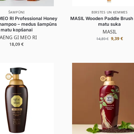
ŠAMPŪNI
BIRSTES UN ĶEMMES
EO RI Professional Honey
MASIL Wooden Paddle Brush
hampoo – medus šampūns
matu suka
matu kopšanai
MASIL
AENG GI MEO RI
9,39
€
14,89
€
18,09
€