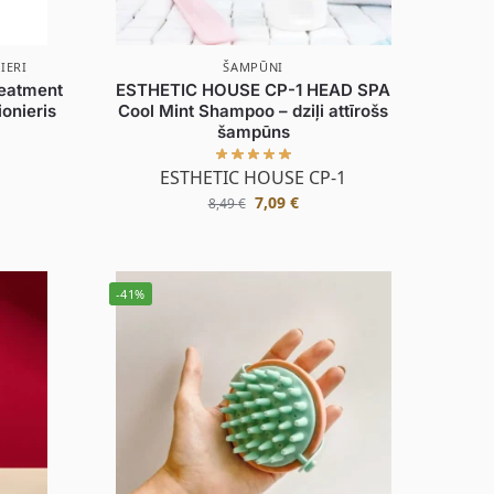
IERI
ŠAMPŪNI
reatment
ESTHETIC HOUSE CP-1 HEAD SPA
ionieris
Cool Mint Shampoo – dziļi attīrošs
šampūns
ESTHETIC HOUSE CP-1
7,09
€
8,49
€
-41%