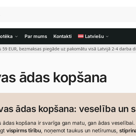
iotēka
Par mums
Kontakti
Latviešu
rs 59 EUR, bezmaksas piegāde uz pakomātu visā Latvijā 2-4 darba di
vas ādas kopšana
vas ādas kopšana: veselība un 
 ādas kopšana ir svarīga gan matu, gan ādas veselībai. 
egt
vispirms tīrību
, noņemot taukus un netīrumus,
stipri