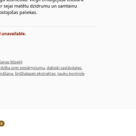
ir sejai matētu dzidrumu un samtainu
stojošas paliekas.
d unavailable.
īšanas līdzekļi
rdzība pret piesārņojumu
,
dabiski sastāvdaļas
,
ināšana
,
širdžialapės ekstraktas
,
tauku kontrole
0