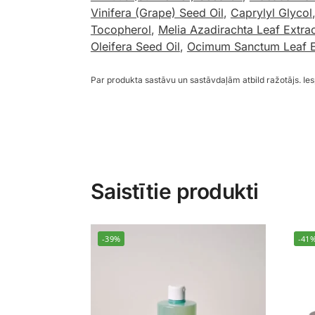
Vinifera (Grape) Seed Oil
,
Caprylyl Glycol
Tocopherol
,
Melia Azadirachta Leaf Extra
Oleifera Seed Oil
,
Ocimum Sanctum Leaf E
Par produkta sastāvu un sastāvdaļām atbild ražotājs. I
Saistītie produkti
-39%
-41