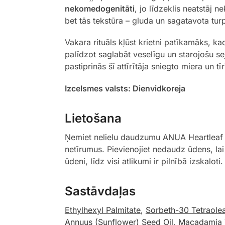
nekomedogenitāti
, jo līdzeklis neatstāj 
bet tās tekstūra – gluda un sagatavota t
Vakara rituāls kļūst krietni patīkamāks, ka
palīdzot saglabāt veselīgu un starojošu s
pastiprinās šī attīrītāja sniegto miera un tī
Izcelsmes valsts: Dienvidkoreja
Lietošana
Ņemiet nelielu daudzumu ANUA Heartleaf P
netīrumus. Pievienojiet nedaudz ūdens, lai
ūdeni, līdz visi atlikumi ir pilnībā izskal
Sastāvdaļas
Ethylhexyl Palmitate
,
Sorbeth-30 Tetraole
Annuus (Sunflower) Seed Oil
,
Macadamia T