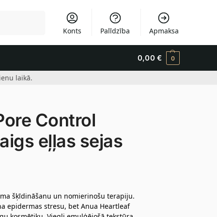
Meklēšana
Konts
Palīdzība
Apmaksa
0,00
€
0
enu laikā.
ore Control
aigs eļļas sejas
buma šķīdināšanu un nomierinošu terapiju.
na epidermas stresu, bet Anua Heartleaf
īgu kosmētiku. Viegli emulģējošā tekstūra