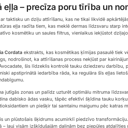
 eļļa – precīza poru tīrība un no
 taktisku un dziļu attīrīšanu, kas ne tikai likvidē apkārtēj
kstūras eļļa radīta tiem, kas meklē dermas līdzsvaru starp 
tīvo kosmētiku un saules filtrus, vienlaikus iekļūstot dziļajo
ia Cordata
ekstrakts, kas kosmētikas ķīmijas pasaulē tiek v
rgs, nodrošinot, ka attīrīšanas process nekļūst par kairināj
 Avocadate, šis līdzeklis kontrolē tauku dziedzeru darbību, 
īniski apstiprinātā iedarbība rāda, ka regulāra šīs eļļas li
endabīgumu.
a jutīgās zonas un palīdz uzturēt optimālu mitruma līdzsva
ina dabisko ādas vasku, tāpēc efektīvi šķīdina tauku korķ
tioksidantiem un piešķir tai samtainu maigumu pēc katras 
s un plūstošais šķidrums acumirklī piedzīvo transformāciju
rā – ļauj visām izšķīdušajām daļiņām bez piepūles atdalīties