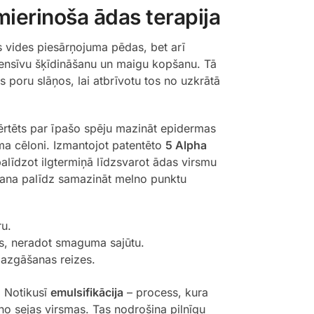
mierinoša ādas terapija
ās vides piesārņojuma pēdas, bet arī
intensīvu šķīdināšanu un maigu kopšanu. Tā
s poru slāņos, lai atbrīvotu tos no uzkrātā
ērtēts par īpašo spēju mazināt epidermas
uma cēloni. Izmantojot patentēto
5 Alpha
palīdzot ilgtermiņā līdzsvarot ādas virsmu
etošana palīdz samazināt melno punktu
ru.
us, neradot smaguma sajūtu.
mazgāšanas reizes.
. Notikusī
emulsifikācija
– process, kura
 no sejas virsmas. Tas nodrošina pilnīgu