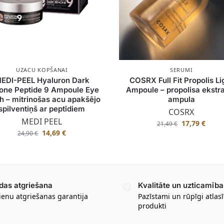
UZACU KOPŠANAI
SERUMI
EDI-PEEL Hyaluron Dark
COSRX Full Fit Propolis Li
one Peptide 9 Ampoule Eye
Ampoule – propolisa ekstr
h – mitrinošas acu apakšējo
ampula
spilventiņš ar peptīdiem
COSRX
MEDI PEEL
17,79
€
21,49
€
14,69
€
24,90
€
das atgriešana
Kvalitāte un uzticamība
ienu atgriešanas garantija
Pazīstami un rūpīgi atlasī
produkti