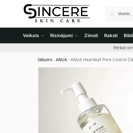
Veikals
Risinājumi
Zīmoli
Raksti
Bibl
Pērkot vi
Sākums
-
ANUA
-
ANUA Heartleaf Pore Control Clean