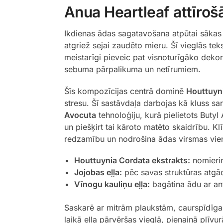
Anua Heartleaf attīrošā
Ikdienas ādas sagatavošana atpūtai sākas ar
atgriež sejai zaudēto mieru. Šī vieglās te
meistarīgi pieveic pat visnoturīgāko dekora
sebuma pārpalikuma un netīrumiem.
Šīs kompozīcijas centrā dominē
Houttuyn
stresu. Šī sastāvdaļa darbojas kā kluss sa
Avocuta
tehnoloģiju, kurā pielietots Butyl
un piešķirt tai kāroto matēto skaidrību. Kl
redzamību un nodrošina ādas virsmas vi
Houttuynia Cordata ekstrakts:
nomierin
Jojobas eļļa:
pēc savas struktūras atgād
Vīnogu kauliņu eļļa:
bagātina ādu ar an
Saskarē ar mitrām plaukstām, caurspīdīgai
laikā eļļa pārvēršas vieglā, pienainā plīvu