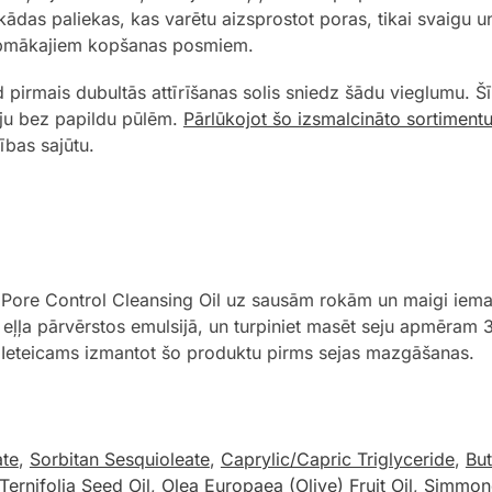
nekādas paliekas, kas varētu aizsprostot poras, tikai svaigu u
urpmākajiem kopšanas posmiem.
d pirmais dubultās attīrīšanas solis sniedz šādu vieglumu. Šī
eju bez papildu pūlēm.
Pārlūkojot šo izsmalcināto sortiment
rības sajūtu.
ore Control Cleansing Oil uz sausām rokām un maigi iemas
 eļļa pārvērstos emulsijā, un turpiniet masēt seju apmēram 3
oti. Ieteicams izmantot šo produktu pirms sejas mazgāšanas.
ate
,
Sorbitan Sesquioleate
,
Caprylic/Capric Triglyceride
,
Bu
ernifolia Seed Oil
,
Olea Europaea (Olive) Fruit Oil
,
Simmond