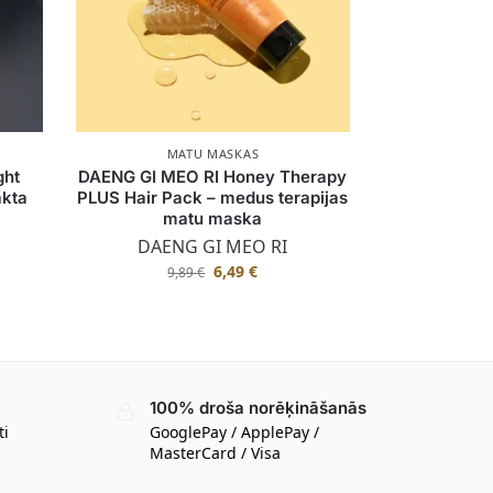
MATU MASKAS
ght
DAENG GI MEO RI Honey Therapy
akta
PLUS Hair Pack – medus terapijas
matu maska
DAENG GI MEO RI
6,49
€
9,89
€
100% droša norēķināšanās
ti
GooglePay / ApplePay /
MasterCard / Visa