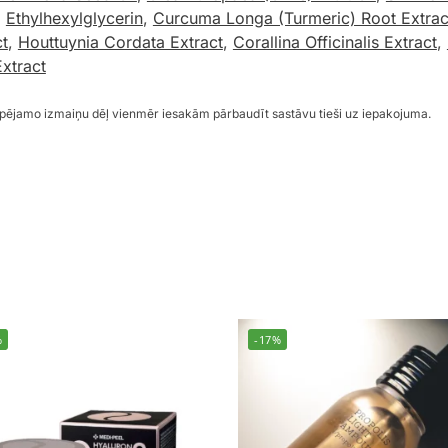
,
Ethylhexylglycerin
,
Curcuma Longa (Turmeric) Root Extrac
ct
,
Houttuynia Cordata Extract
,
Corallina Officinalis Extract
,
xtract
espējamo izmaiņu dēļ vienmēr iesakām pārbaudīt sastāvu tieši uz iepakojuma.
%
-17%