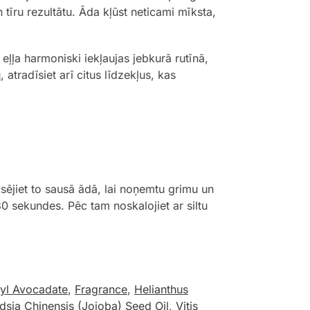
n tīru rezultātu. Āda kļūst neticami mīksta,
 eļļa harmoniski iekļaujas jebkurā rutīnā,
u
, atradīsiet arī citus līdzekļus, kas
ējiet to sausā ādā, lai noņemtu grimu un
0 sekundes. Pēc tam noskalojiet ar siltu
tyl Avocadate
,
Fragrance
,
Helianthus
sia Chinensis (Jojoba) Seed Oil
,
Vitis