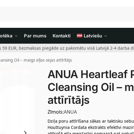
iotēka
Par mums
Kontakti
Latviešu
rs 59 EUR, bezmaksas piegāde uz pakomātu visā Latvijā 2-4 darba di
sing Oil – maigs eļļas sejas attīrītājs
ANUA Heartleaf P
Cleansing Oil – m
attīrītājs
Zīmols:
ANUA
Dziļa poru attīrīšana sākas ar taktisku se
Houttuynia Cordata ekstrakts efektīvi mazi
attīrošā eļļa meistarīgi nomazgā pat notur