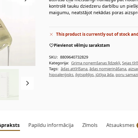
kontrolē tauku dziedzeru darbību un piešķ
maigumu, neatstājot nekādas poras aizspro
This product is currently out of stock an
Pievienot vēlmju sarakstam
SKU:
8809640732829
Kategorija:
Grima noņemšanas līdzekļi
,
Sejas tīr
Tags:
ādas attīrīšana
,
ādas nomierināšana
,
aizsa
hipoalerģisks
,
ilgtspējīgs
,
jūtīga āda
,
poru samaz
Apraksts
Papildu informācija
Zīmols
Atsauksmes