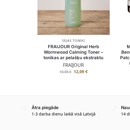
SEJAS TONIKI
FRAIJOUR Original Herb
M
Wormwood Calming Toner –
Ben
tonikas ar pelašķu ekstraktu
Patc
FRAIJOUR
12,09
€
19,95
€
Ātra piegāde
Nau
1-3 darba dienu laikā visā Latvijā
14 d