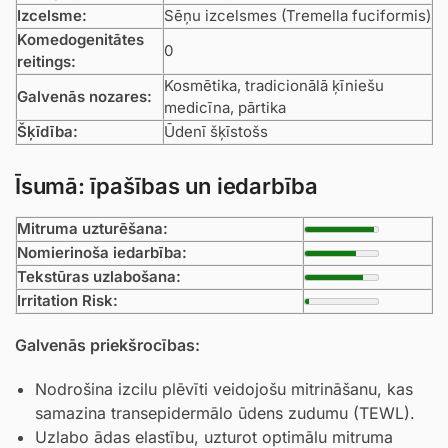
Izcelsme:
Sēņu izcelsmes (Tremella fuciformis)
Komedogenitātes
0
reitings:
Kosmētika, tradicionālā ķīniešu
Galvenās nozares:
medicīna, pārtika
Šķīdība:
Ūdenī šķīstošs
Īsumā: īpašības un iedarbība
Mitruma uzturēšana:
Nomierinoša iedarbība:
Tekstūras uzlabošana:
Irritation Risk:
Galvenās priekšrocības:
Nodrošina izcilu plēvīti veidojošu mitrināšanu, kas
samazina transepidermālo ūdens zudumu (TEWL).
Uzlabo ādas elastību, uzturot optimālu mitruma