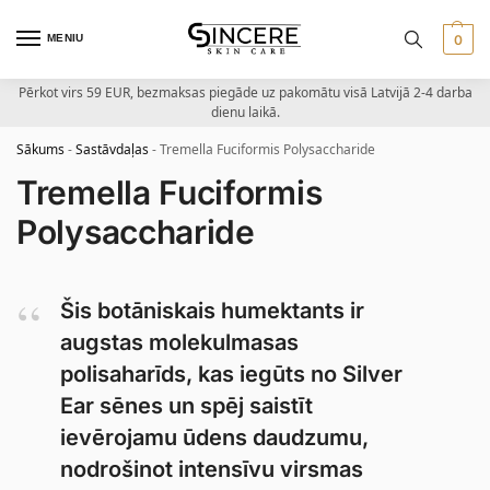
MENIU
0
Pērkot virs 59 EUR, bezmaksas piegāde uz pakomātu visā Latvijā 2-4 darba
dienu laikā.
Sākums
-
Sastāvdaļas
-
Tremella Fuciformis Polysaccharide
Tremella Fuciformis
Polysaccharide
Šis botāniskais humektants ir
augstas molekulmasas
polisaharīds, kas iegūts no Silver
Ear sēnes un spēj saistīt
ievērojamu ūdens daudzumu,
nodrošinot intensīvu virsmas