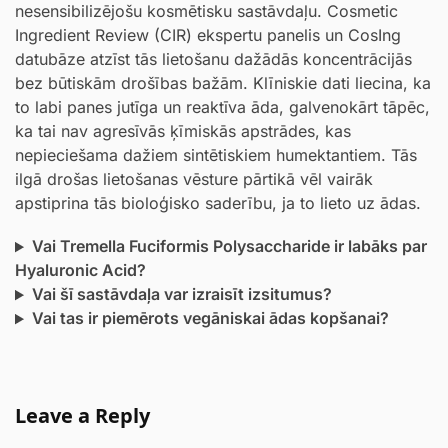
nesensibilizējošu kosmētisku sastāvdaļu. Cosmetic
Ingredient Review (CIR) ekspertu panelis un CosIng
datubāze atzīst tās lietošanu dažādās koncentrācijās
bez būtiskām drošības bažām. Klīniskie dati liecina, ka
to labi panes jutīga un reaktīva āda, galvenokārt tāpēc,
ka tai nav agresīvās ķīmiskās apstrādes, kas
nepieciešama dažiem sintētiskiem humektantiem. Tās
ilgā drošas lietošanas vēsture pārtikā vēl vairāk
apstiprina tās bioloģisko saderību, ja to lieto uz ādas.
Vai Tremella Fuciformis Polysaccharide ir labāks par
Hyaluronic Acid?
Vai šī sastāvdaļa var izraisīt izsitumus?
Vai tas ir piemērots vegāniskai ādas kopšanai?
Leave a Reply