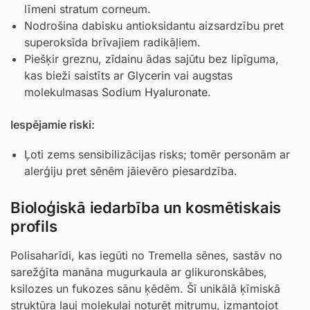
līmeni stratum corneum.
Nodrošina dabisku antioksidantu aizsardzību pret
superoksīda brīvajiem radikāļiem.
Piešķir greznu, zīdainu ādas sajūtu bez lipīguma,
kas bieži saistīts ar
Glycerin
vai augstas
molekulmasas
Sodium Hyaluronate
.
Iespējamie riski:
Ļoti zems sensibilizācijas risks; tomēr personām ar
alerģiju pret sēnēm jāievēro piesardzība.
Bioloģiskā iedarbība un kosmētiskais
profils
Polisaharīdi, kas iegūti no Tremella sēnes, sastāv no
sarežģīta manāna mugurkaula ar glikuronskābes,
ksilozes un fukozes sānu ķēdēm. Šī unikālā ķīmiskā
struktūra ļauj molekulai noturēt mitrumu, izmantojot