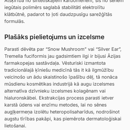
Atšķirībā no sintētiskajiem karbomēriem, šis no sēnēm
iegūtais polimērs saglabā stabilitāti elektrolītu
klātbūtnē, padarot to ļoti daudzpusīgu sarežģītās
formulās.
Plašāks pielietojums un izcelsme
Parasti dēvēta par “Snow Mushroom” vai “Silver Ear”,
Tremella fuciformis jau gadsimtiem ilgi ir bijusi Āzijas
farmakopejas sastāvdaļa. Vēsturiski izmantota
tradicionālajā ķīniešu medicīnā tās it kā ilgmūžību
veicinošo un ādu skaistinošo īpašību dēļ, tā nonāca
mūsdienu kosmētikas industrijā kā augu izcelsmes
alternatīva dzīvnieku izcelsmes kolagēnam vai
hialuronskābei. Ekstrakcijas process parasti ietver
karstā ūdens vai enzīmu metodes, lai no sēnes
augļķermeņa izolētu heteropolisaharīdus, nodrošinot
augstu tīrības pakāpi, kas piemērota dermatoloģiskai
lietošanai.