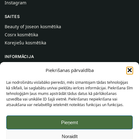
Instagram
SAITES
Beauty of Joseon kosmētika
Cosrx kosmētika
Korejiešu kosmētika
INFORMĀCIJA
Par mums
Piekrišanas pārvaldība
Kontakti
Lai nodrošinātu vislabāko pieredzi, mēs izmantojam tādas tehnoloģijas
Palīdzība
kā sīkfaili, lai saglabātu un/vai piekļūtu ierīces informācijai. Piekrišana šīm
tehnoloģijām ļaus mums apstrādāt tādus datus kā pārlūkošanas
INFORMĀCIJA PIRCĒJAM
uzvedība vai unikālie ID šajā vietnē. Piekrišanas nepiekrišana vai
atsaukšana var nelabvēlīgi ietekmēt noteiktas funkcijas un funkcijas.
Piegādes nosacījumi
Noteikumi un nosacījumi
Pieņemt
Konfidencialitātes politika
Vietnes karte
Noraidīt