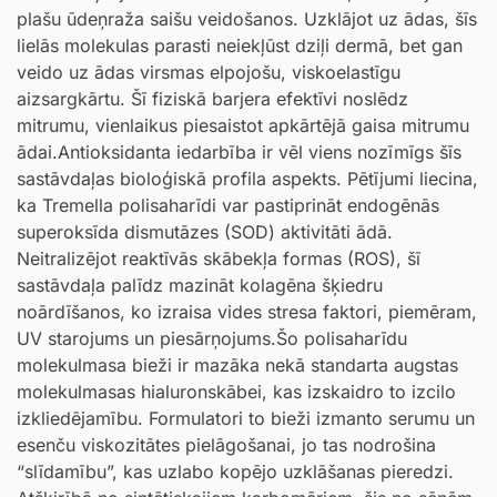
plašu ūdeņraža saišu veidošanos. Uzklājot uz ādas, šīs
lielās molekulas parasti neiekļūst dziļi dermā, bet gan
veido uz ādas virsmas elpojošu, viskoelastīgu
aizsargkārtu. Šī fiziskā barjera efektīvi noslēdz
mitrumu, vienlaikus piesaistot apkārtējā gaisa mitrumu
ādai.Antioksidanta iedarbība ir vēl viens nozīmīgs šīs
sastāvdaļas bioloģiskā profila aspekts. Pētījumi liecina,
ka Tremella polisaharīdi var pastiprināt endogēnās
superoksīda dismutāzes (SOD) aktivitāti ādā.
Neitralizējot reaktīvās skābekļa formas (ROS), šī
sastāvdaļa palīdz mazināt kolagēna šķiedru
noārdīšanos, ko izraisa vides stresa faktori, piemēram,
UV starojums un piesārņojums.Šo polisaharīdu
molekulmasa bieži ir mazāka nekā standarta augstas
molekulmasas hialuronskābei, kas izskaidro to izcilo
izkliedējamību. Formulatori to bieži izmanto serumu un
esenču viskozitātes pielāgošanai, jo tas nodrošina
“slīdamību”, kas uzlabo kopējo uzklāšanas pieredzi.