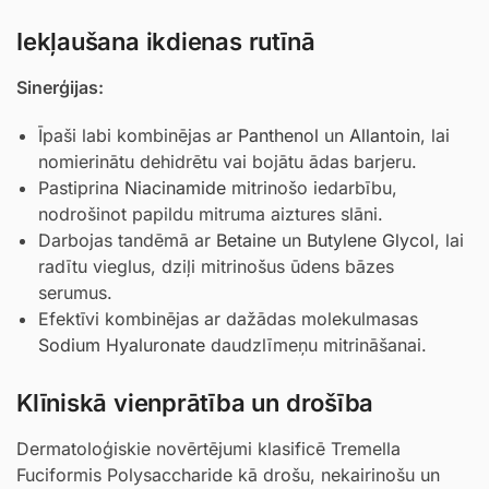
Iekļaušana ikdienas rutīnā
Sinerģijas:
Īpaši labi kombinējas ar
Panthenol
un
Allantoin
, lai
nomierinātu dehidrētu vai bojātu ādas barjeru.
Pastiprina
Niacinamide
mitrinošo iedarbību,
nodrošinot papildu mitruma aiztures slāni.
Darbojas tandēmā ar
Betaine
un
Butylene Glycol
, lai
radītu vieglus, dziļi mitrinošus ūdens bāzes
serumus.
Efektīvi kombinējas ar dažādas molekulmasas
Sodium Hyaluronate
daudzlīmeņu mitrināšanai.
Klīniskā vienprātība un drošība
Dermatoloģiskie novērtējumi klasificē Tremella
Fuciformis Polysaccharide kā drošu, nekairinošu un