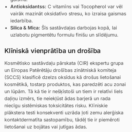
Antioksidantss
:
C vitamīns vai
Tocopherol
var vēl
vairāk mazināt oksidatīvo stresu, ko izraisa gaismas
iedarbība.
Silica
&
Mica
:
Šīs sastāvdaļas darbojas kopā, lai
uzlabotu pigmentētu formulu finišu un slīdējumu.
Klīniskā vienprātība un drošība
Kosmētisko sastāvdaļu pārskata (CIR) ekspertu grupa
un Eiropas Patērētāju drošības zinātniskā komiteja
(SCCS) klasificē dzelzs oksīdus kā drošus lietošanai
kosmētikā, tostarp produktos, kas paredzēti acu zonai
un lūpām. Tā kā tie ir nešķīstoši un tiem ir relatīvi liels
daļiņu izmērs, tie neiekļūst ādas barjerā un rada
niecīgu sistēmiskas toksicitātes risku. Klīniskie
plākstera testi konsekventi uzrāda ļoti zemu alerģiska
kontaktdermatīta sastopamību, tādēļ tie ir piemēroti
lietošanai uz bojātas vai jutīgas ādas.