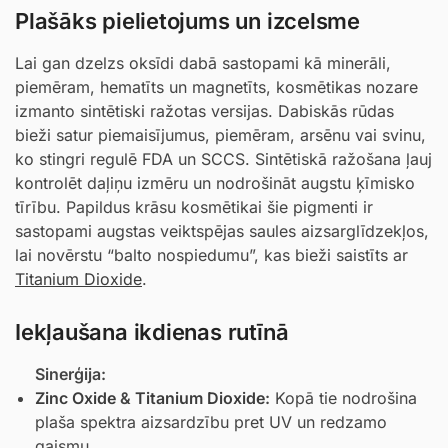
Plašāks pielietojums un izcelsme
Lai gan dzelzs oksīdi dabā sastopami kā minerāli,
piemēram, hematīts un magnetīts, kosmētikas nozare
izmanto sintētiski ražotas versijas. Dabiskās rūdas
bieži satur piemaisījumus, piemēram, arsēnu vai svinu,
ko stingri regulē FDA un SCCS. Sintētiskā ražošana ļauj
kontrolēt daļiņu izmēru un nodrošināt augstu ķīmisko
tīrību. Papildus krāsu kosmētikai šie pigmenti ir
sastopami augstas veiktspējas saules aizsarglīdzekļos,
lai novērstu “balto nospiedumu”, kas bieži saistīts ar
Titanium Dioxide
.
Iekļaušana ikdienas rutīnā
Sinerģija:
Zinc Oxide
&
Titanium Dioxide
:
Kopā tie nodrošina
plaša spektra aizsardzību pret UV un redzamo
gaismu.