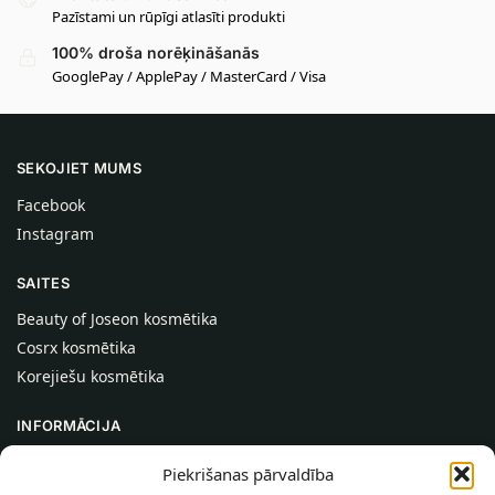
Pazīstami un rūpīgi atlasīti produkti
100% droša norēķināšanās
GooglePay / ApplePay / MasterCard / Visa
SEKOJIET MUMS
Facebook
Instagram
SAITES
Beauty of Joseon kosmētika
Cosrx kosmētika
Korejiešu kosmētika
INFORMĀCIJA
Par mums
Piekrišanas pārvaldība
Kontakti