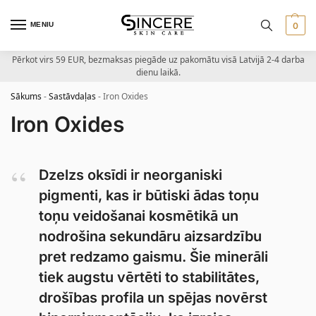
MENIU
0
Pērkot virs 59 EUR, bezmaksas piegāde uz pakomātu visā Latvijā 2-4 darba
dienu laikā.
Sākums
-
Sastāvdaļas
-
Iron Oxides
Iron Oxides
Dzelzs oksīdi ir neorganiski
pigmenti, kas ir būtiski ādas toņu
toņu veidošanai kosmētikā un
nodrošina sekundāru aizsardzību
pret redzamo gaismu. Šie minerāli
tiek augstu vērtēti to stabilitātes,
drošības profila un spējas novērst