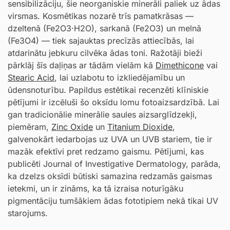
sensibilizāciju, šie neorganiskie minerāli paliek uz ādas
virsmas. Kosmētikas nozarē trīs pamatkrāsas —
dzeltenā (Fe2O3·H2O), sarkanā (Fe2O3) un melnā
(Fe3O4) — tiek sajauktas precīzās attiecībās, lai
atdarinātu jebkuru cilvēka ādas toni. Ražotāji bieži
pārklāj šīs daļiņas ar tādām vielām kā
Dimethicone
vai
Stearic Acid
, lai uzlabotu to izkliedējamību un
ūdensnoturību. Papildus estētikai recenzēti klīniskie
pētījumi ir izcēluši šo oksīdu lomu fotoaizsardzībā. Lai
gan tradicionālie minerālie saules aizsarglīdzekļi,
piemēram,
Zinc Oxide
un
Titanium Dioxide
,
galvenokārt iedarbojas uz UVA un UVB stariem, tie ir
mazāk efektīvi pret redzamo gaismu. Pētījumi, kas
publicēti Journal of Investigative Dermatology, parāda,
ka dzelzs oksīdi būtiski samazina redzamās gaismas
ietekmi, un ir zināms, ka tā izraisa noturīgāku
pigmentāciju tumšākiem ādas fototipiem nekā tikai UV
starojums.