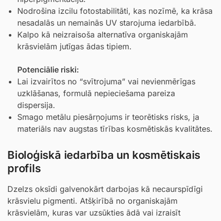
Nodrošina izcilu fotostabilitāti, kas nozīmē, ka krāsa
nesadalās un nemainās UV starojuma iedarbībā.
Kalpo kā neizraisoša alternatīva organiskajām
krāsvielām jutīgas ādas tipiem.
Potenciālie riski:
Lai izvairītos no “svītrojuma” vai nevienmērīgas
uzklāšanas, formulā nepieciešama pareiza
dispersija.
Smago metālu piesārņojums ir teorētisks risks, ja
materiāls nav augstas tīrības kosmētiskās kvalitātes.
Bioloģiskā iedarbība un kosmētiskais
profils
Dzelzs oksīdi galvenokārt darbojas kā necaurspīdīgi
krāsvielu pigmenti. Atšķirībā no organiskajām
krāsvielām, kuras var uzsūkties ādā vai izraisīt