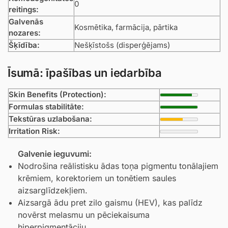
0
reitings:
Galvenās
Kosmētika, farmācija, pārtika
nozares:
Šķīdība:
Nešķīstošs (disperģējams)
Īsumā: īpašības un iedarbība
Skin Benefits (Protection):
Formulas stabilitāte:
Tekstūras uzlabošana:
Irritation Risk:
Galvenie ieguvumi:
Nodrošina reālistisku ādas toņa pigmentu tonālajiem
krēmiem, korektoriem un tonētiem saules
aizsarglīdzekļiem.
Aizsargā ādu pret zilo gaismu (HEV), kas palīdz
novērst melasmu un pēciekaisuma
hiperpigmentāciju.