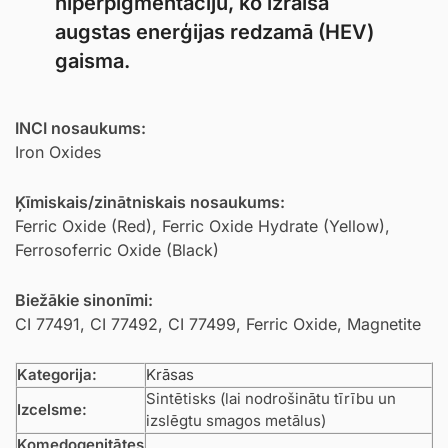
hiperpigmentāciju, ko izraisa
augstas enerģijas redzamā (HEV)
gaisma.
INCI nosaukums:
Iron Oxides
Ķīmiskais/zinātniskais nosaukums:
Ferric Oxide (Red), Ferric Oxide Hydrate (Yellow),
Ferrosoferric Oxide (Black)
Biežākie sinonīmi:
CI 77491, CI 77492, CI 77499, Ferric Oxide, Magnetite
Kategorija:
Krāsas
Sintētisks (lai nodrošinātu tīrību un
Izcelsme:
izslēgtu smagos metālus)
Komedogenitātes