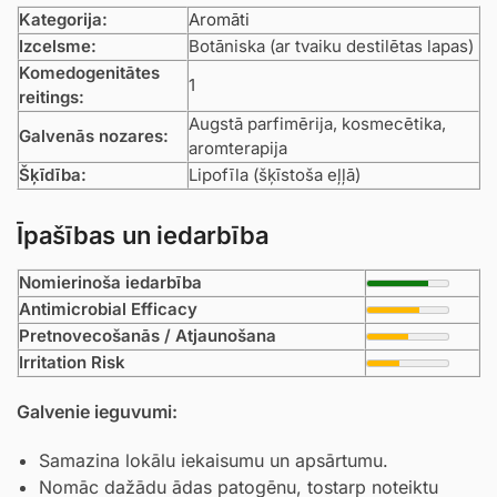
Kategorija:
Aromāti
Izcelsme:
Botāniska (ar tvaiku destilētas lapas)
Komedogenitātes
1
reitings:
Augstā parfimērija, kosmecētika,
Galvenās nozares:
aromterapija
Šķīdība:
Lipofīla (šķīstoša eļļā)
Īpašības un iedarbība
Nomierinoša iedarbība
Antimicrobial Efficacy
Pretnovecošanās / Atjaunošana
Irritation Risk
Galvenie ieguvumi:
Samazina lokālu iekaisumu un apsārtumu.
Nomāc dažādu ādas patogēnu, tostarp noteiktu