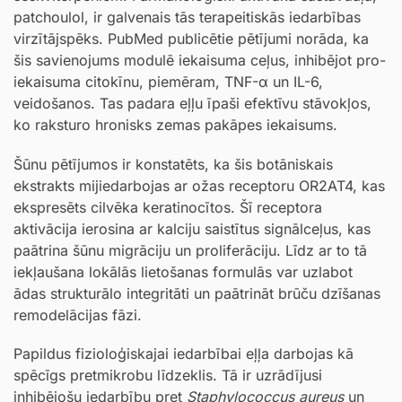
patchoulol, ir galvenais tās terapeitiskās iedarbības
virzītājspēks. PubMed publicētie pētījumi norāda, ka
šis savienojums modulē iekaisuma ceļus, inhibējot pro-
iekaisuma citokīnu, piemēram, TNF-α un IL-6,
veidošanos. Tas padara eļļu īpaši efektīvu stāvokļos,
ko raksturo hronisks zemas pakāpes iekaisums.
Šūnu pētījumos ir konstatēts, ka šis botāniskais
ekstrakts mijiedarbojas ar ožas receptoru OR2AT4, kas
ekspresēts cilvēka keratinocītos. Šī receptora
aktivācija ierosina ar kalciju saistītus signālceļus, kas
paātrina šūnu migrāciju un proliferāciju. Līdz ar to tā
iekļaušana lokālās lietošanas formulās var uzlabot
ādas strukturālo integritāti un paātrināt brūču dzīšanas
remodelācijas fāzi.
Papildus fizioloģiskajai iedarbībai eļļa darbojas kā
spēcīgs pretmikrobu līdzeklis. Tā ir uzrādījusi
inhibējošu iedarbību pret
Staphylococcus aureus
un