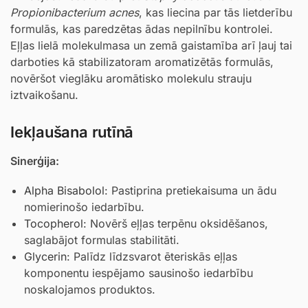
Propionibacterium acnes
, kas liecina par tās lietderību
formulās, kas paredzētas ādas nepilnību kontrolei.
Eļļas lielā molekulmasa un zemā gaistamība arī ļauj tai
darboties kā stabilizatoram aromatizētās formulās,
novēršot vieglāku aromātisko molekulu strauju
iztvaikošanu.
Iekļaušana rutīnā
Sinerģija:
Alpha Bisabolol
: Pastiprina pretiekaisuma un ādu
nomierinošo iedarbību.
Tocopherol
: Novērš eļļas terpēnu oksidēšanos,
saglabājot formulas stabilitāti.
Glycerin
: Palīdz līdzsvarot ēteriskās eļļas
komponentu iespējamo sausinošo iedarbību
noskalojamos produktos.