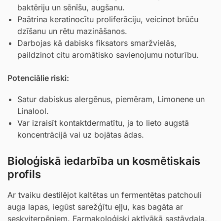
baktēriju un sēnīšu, augšanu.
Paātrina keratinocītu proliferāciju, veicinot brūču
dzīšanu un rētu mazināšanos.
Darbojas kā dabisks fiksators smaržvielās,
paildzinot citu aromātisko savienojumu noturību.
Potenciālie riski:
Satur dabiskus alergēnus, piemēram,
Limonene
un
Linalool
.
Var izraisīt kontaktdermatītu, ja to lieto augstā
koncentrācijā vai uz bojātas ādas.
Bioloģiskā iedarbība un kosmētiskais
profils
Ar tvaiku destilējot kaltētas un fermentētas patchouli
auga lapas, iegūst sarežģītu eļļu, kas bagāta ar
seskviterpēniem. Farmakoloģiski aktīvākā sastāvdaļa,