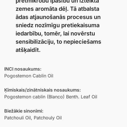
pretmikrobu īpašību un izteiktā
zemes aromāta dēļ. Tā atbalsta
ādas atjaunošanās procesus un
sniedz nozīmīgu pretiekaisuma
iedarbību, tomēr, lai novērstu
sensibilizāciju, to nepieciešams
atšķaidīt.
INCI nosaukums:
Pogostemon Cablin Oil
Ķīmiskais/zinātniskais nosaukums:
Pogostemon cablin (Blanco) Benth. Leaf Oil
Biežākie sinonīmi:
Patchouli Oil, Patchouly Oil