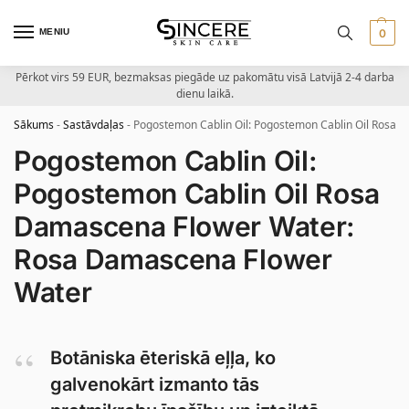
MENIU
0
Pērkot virs 59 EUR, bezmaksas piegāde uz pakomātu visā Latvijā 2-4 darba
dienu laikā.
Sākums
-
Sastāvdaļas
-
Pogostemon Cablin Oil: Pogostemon Cablin Oil Rosa
Pogostemon Cablin Oil:
Pogostemon Cablin Oil Rosa
Damascena Flower Water:
Rosa Damascena Flower
Water
Botāniska ēteriskā eļļa, ko
galvenokārt izmanto tās