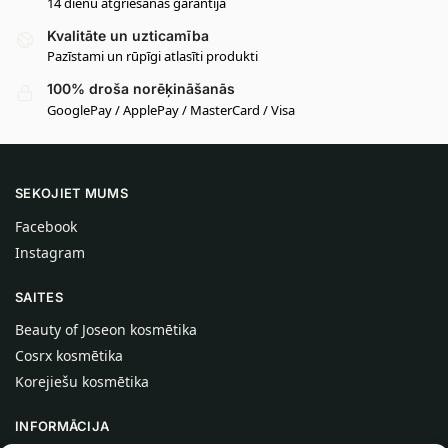
14 dienu atgriešanas garantija
Kvalitāte un uzticamība
Pazīstami un rūpīgi atlasīti produkti
100% droša norēķināšanās
GooglePay / ApplePay / MasterCard / Visa
SEKOJIET MUMS
Facebook
Instagram
SAITES
Beauty of Joseon kosmētika
Cosrx kosmētika
Korejiešu kosmētika
INFORMĀCIJA