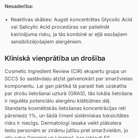
Nesaderība:
Reaktīvas skābes: Augsti koncentrētas
Glycolic Acid
vai
Salicylic Acid
procedūras var palielināt
kairinājuma risku, ja tās kombinē ar eļļā esošajiem
sensibilizējošajiem alergēniem.
Klīniskā vienprātība un drošība
Cosmetic Ingredient Review (CIR) ekspertu grupa un
SCCS šo sastāvdaļu atzīst galvenokārt par smaržvielas
komponentu. Lai gan pārtikā tā parasti tiek uzskatīta
par drošu lietošanai uzturā (GRAS), tās lokāla lietošana
ir regulēta potenciālo alergēnu klātbūtnes dēļ.
Standarta kosmētiskās lietošanas koncentrācijas reti
pārsniedz 1%, un šādā līmenī sistēmiskas toksicitātes
risks ir niecīgs. Dermatologi iesaka veikt plākstera
testu personām ar zināmu jutību pret smaržvielām, jo
eļļa satur
Geraniol
un
Linalool
, kas iekļauti ES