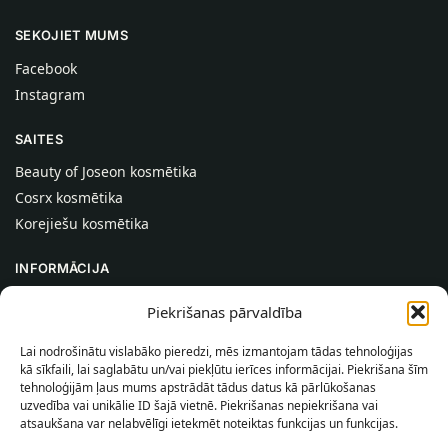
SEKOJIET MUMS
Facebook
Instagram
SAITES
Beauty of Joseon kosmētika
Cosrx kosmētika
Korejiešu kosmētika
INFORMĀCIJA
Par mums
Piekrišanas pārvaldība
Kontakti
Lai nodrošinātu vislabāko pieredzi, mēs izmantojam tādas tehnoloģijas
Palīdzība
kā sīkfaili, lai saglabātu un/vai piekļūtu ierīces informācijai. Piekrišana šīm
tehnoloģijām ļaus mums apstrādāt tādus datus kā pārlūkošanas
INFORMĀCIJA PIRCĒJAM
uzvedība vai unikālie ID šajā vietnē. Piekrišanas nepiekrišana vai
atsaukšana var nelabvēlīgi ietekmēt noteiktas funkcijas un funkcijas.
Piegādes nosacījumi