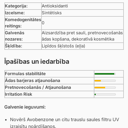
Kategorija:
Antioksidanti
Izcelsme:
Sintētisks
Komedogenitātes
0
reitings:
Galvenās
Aizsardzība pret sauli, pretnovecošanās
nozares:
ādas kopšana, dekoratīvā kosmētika
Šķīdība:
Lipīdos šķīstošs (eļļa)
Īpašības un iedarbība
Formulas stabilitāte
Ādas barjeras atjaunošana
Pretnovecošanās / Atjaunošana
Irritation Risk
Galvenie ieguvumi:
Novērš
Avobenzone
un citu trauslu saules filtru UV
izraisītu noārdīšanos.