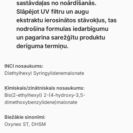
sastāvdaļas no noārdīšanās.
Slāpējot UV filtru un augu
ekstraktu ierosinātos stāvokļus, tas
nodrošina formulas iedarbīgumu
un pagarina sarežģītu produktu
derīguma termiņu.
INCI nosaukums:
Diethylhexyl Syringylidenemalonate
Ķīmiskais/zinātniskais nosaukums:
Bis(2-ethylhexyl) 2-(4-hydroxy-3,5-
dimethoxybenzylidene)malonate
Biežākie sinonīmi:
Oxynex ST, DHSM