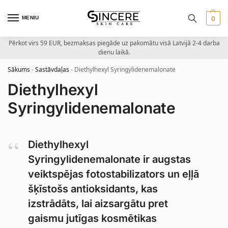
MENIU
0
Pērkot virs 59 EUR, bezmaksas piegāde uz pakomātu visā Latvijā 2-4 darba
dienu laikā.
Sākums
-
Sastāvdaļas
-
Diethylhexyl Syringylidenemalonate
Diethylhexyl
Syringylidenemalonate
Diethylhexyl
Syringylidenemalonate ir augstas
veiktspējas fotostabilizators un eļļā
šķīstošs antioksidants, kas
izstrādāts, lai aizsargātu pret
gaismu jutīgas kosmētikas