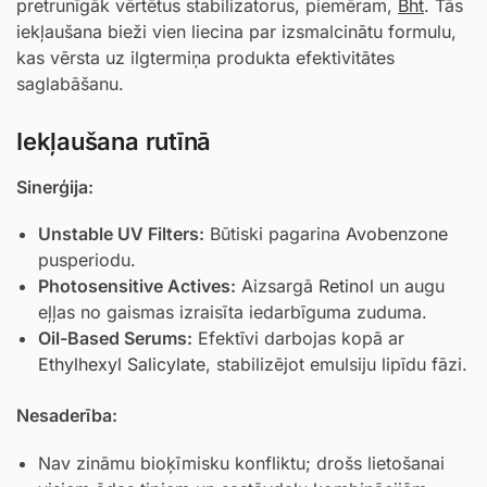
pretrunīgāk vērtētus stabilizatorus, piemēram,
Bht
. Tās
iekļaušana bieži vien liecina par izsmalcinātu formulu,
kas vērsta uz ilgtermiņa produkta efektivitātes
saglabāšanu.
Iekļaušana rutīnā
Sinerģija:
Unstable UV Filters:
Būtiski pagarina
Avobenzone
pusperiodu.
Photosensitive Actives:
Aizsargā
Retinol
un augu
eļļas no gaismas izraisīta iedarbīguma zuduma.
Oil-Based Serums:
Efektīvi darbojas kopā ar
Ethylhexyl Salicylate
, stabilizējot emulsiju lipīdu fāzi.
Nesaderība:
Nav zināmu bioķīmisku konfliktu; drošs lietošanai