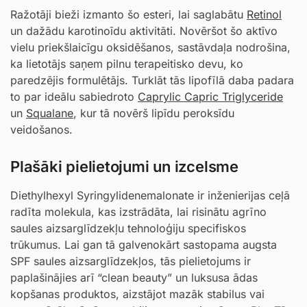
Ražotāji bieži izmanto šo esteri, lai saglabātu
Retinol
un dažādu karotinoīdu aktivitāti. Novēršot šo aktīvo
vielu priekšlaicīgu oksidēšanos, sastāvdaļa nodrošina,
ka lietotājs saņem pilnu terapeitisko devu, ko
paredzējis formulētājs. Turklāt tās lipofīlā daba padara
to par ideālu sabiedroto
Caprylic Capric Triglyceride
un
Squalane
, kur tā novērš lipīdu peroksīdu
veidošanos.
Plašāki pielietojumi un izcelsme
Diethylhexyl Syringylidenemalonate ir inženierijas ceļā
radīta molekula, kas izstrādāta, lai risinātu agrīno
saules aizsarglīdzekļu tehnoloģiju specifiskos
trūkumus. Lai gan tā galvenokārt sastopama augsta
SPF saules aizsarglīdzekļos, tās pielietojums ir
paplašinājies arī “clean beauty” un luksusa ādas
kopšanas produktos, aizstājot mazāk stabilus vai