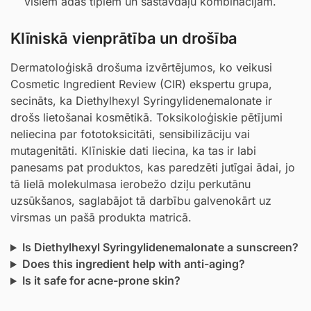
visiem ādas tipiem un sastāvdaļu kombinācijām.
Klīniskā vienprātība un drošība
Dermatoloģiskā drošuma izvērtējumos, ko veikusi
Cosmetic Ingredient Review (CIR) ekspertu grupa,
secināts, ka Diethylhexyl Syringylidenemalonate ir
drošs lietošanai kosmētikā. Toksikoloģiskie pētījumi
neliecina par fototoksicitāti, sensibilizāciju vai
mutagenitāti. Klīniskie dati liecina, ka tas ir labi
panesams pat produktos, kas paredzēti jutīgai ādai, jo
tā lielā molekulmasa ierobežo dziļu perkutānu
uzsūkšanos, saglabājot tā darbību galvenokārt uz
virsmas un pašā produkta matricā.
Is Diethylhexyl Syringylidenemalonate a sunscreen?
Does this ingredient help with anti-aging?
Is it safe for acne-prone skin?