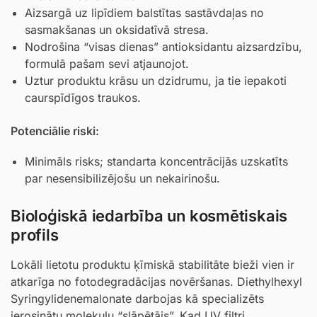
Aizsargā uz lipīdiem balstītas sastāvdaļas no
sasmakšanas un oksidatīvā stresa.
Nodrošina “visas dienas” antioksidantu aizsardzību,
formulā pašam sevi atjaunojot.
Uztur produktu krāsu un dzidrumu, ja tie iepakoti
caurspīdīgos traukos.
Potenciālie riski:
Minimāls risks; standarta koncentrācijās uzskatīts
par nesensibilizējošu un nekairinošu.
Bioloģiskā iedarbība un kosmētiskais
profils
Lokāli lietotu produktu ķīmiskā stabilitāte bieži vien ir
atkarīga no fotodegradācijas novēršanas. Diethylhexyl
Syringylidenemalonate darbojas kā specializēts
ierosinātu molekulu “slāpētājs”. Kad UV filtri,