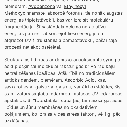
piemēram,
Avobenzone
vai
Ethylhexyl
Methoxycinnamate
, absorbē fotonus, tie nonāk augstas
enerģijas tripletstāvoklī, kas var izraisīt molekulāru
fragmentāciju. Šī sastāvdaļa veicina neradiatīvu
enerģijas pārnesi, absorbējot lieko enerģiju un
atgriežot UV filtru stabilajā pamatstāvoklī, pašai šajā
procesā netiekot patērētai.
Strukturālās līdzības ar dabisko antioksidantu syringic
acid piešķir šai molekulai raksturīgas brīvo radikāļu
neitralizēšanas īpašības. Atšķirībā no tradicionāliem
antioksidantiem, piemēram,
Ascorbic Acid
, kas,
saskaroties ar gaisu vai gaismu, var ātri oksidēties, šis
stabilizators saglabā iedarbību ilgstošas UV iedarbības
apstākļos. Šī “fotostabilā” daba ļauj tam aizsargāt ādas
lipīdus un šūnu membrānas no oksidatīviem
bojājumiem, ko izraisa vides stresa faktori, vēl ilgi pēc
uzklāšanas.