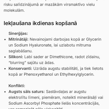
risku salīdzinājumā ar mazākām virsmaktīvo vielu
molekulām.
Iekļaušana ikdienas kopšanā
Sinerģijas:
Mitrinātāji:
Nevainojami darbojas kopā ar
Glycerin
un
Sodium Hyaluronate
, lai uzlabotu mitruma
saglabāšanu.
Silikoni:
Labi sader ar
Dimethicone
, radot zīdainu,
“blurring” sajūtu uz ādas.
Konservanti:
Uzrāda augstu stabilitāti, ja tiek lietots
kopā ar
Phenoxyethanol
un
Ethylhexylglycerin
.
Konflikti:
Augsts sāls saturs:
Sastāvdaļas ar augstu
elektrolītu līmeni, piemēram, noteikti minerālsāļi vai
Sodium Ascorbyl Phosphate
lielās koncentrācijās,
var samazināt gēla viskozitāti.