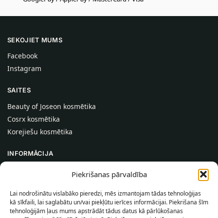
SEKOJIET MUMS
Facebook
Instagram
SAITES
Beauty of Joseon kosmētika
Cosrx kosmētika
Korejiešu kosmētika
INFORMĀCIJA
Par mums
Piekrišanas pārvaldība
Kontakti
Lai nodrošinātu vislabāko pieredzi, mēs izmantojam tādas tehnoloģijas
Palīdzība
kā sīkfaili, lai saglabātu un/vai piekļūtu ierīces informācijai. Piekrišana šīm
tehnoloģijām ļaus mums apstrādāt tādus datus kā pārlūkošanas
INFORMĀCIJA PIRCĒJAM