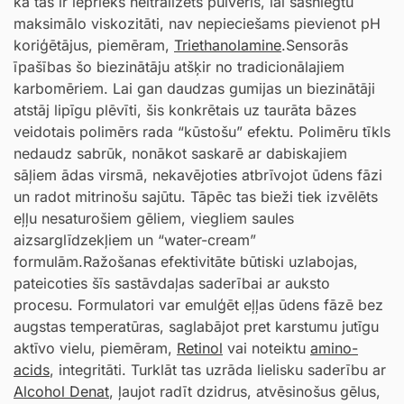
kā tas ir iepriekš neitralizēts pulveris, lai sasniegtu
maksimālo viskozitāti, nav nepieciešams pievienot pH
koriģētājus, piemēram,
Triethanolamine
.Sensorās
īpašības šo biezinātāju atšķir no tradicionālajiem
karbomēriem. Lai gan daudzas gumijas un biezinātāji
atstāj lipīgu plēvīti, šis konkrētais uz taurāta bāzes
veidotais polimērs rada “kūstošu” efektu. Polimēru tīkls
nedaudz sabrūk, nonākot saskarē ar dabiskajiem
sāļiem ādas virsmā, nekavējoties atbrīvojot ūdens fāzi
un radot mitrinošu sajūtu. Tāpēc tas bieži tiek izvēlēts
eļļu nesaturošiem gēliem, viegliem saules
aizsarglīdzekļiem un “water-cream”
formulām.Ražošanas efektivitāte būtiski uzlabojas,
pateicoties šīs sastāvdaļas saderībai ar auksto
procesu. Formulatori var emulģēt eļļas ūdens fāzē bez
augstas temperatūras, saglabājot pret karstumu jutīgu
aktīvo vielu, piemēram,
Retinol
vai noteiktu
amino-
acids
, integritāti. Turklāt tas uzrāda lielisku saderību ar
Alcohol Denat
, ļaujot radīt dzidrus, atvēsinošus gēlus,