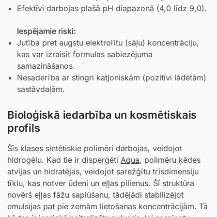
Efektīvi darbojas plašā pH diapazonā (4,0 līdz 9,0).
Iespējamie riski:
Jutība pret augstu elektrolītu (sāļu) koncentrāciju,
kas var izraisīt formulas sabiezējuma
samazināšanos.
Nesaderība ar stingri katjoniskām (pozitīvi lādētām)
sastāvdaļām.
Bioloģiskā iedarbība un kosmētiskais
profils
Šīs klases sintētiskie polimēri darbojas, veidojot
hidrogēlu. Kad tie ir disperģēti
Aqua
, polimēru ķēdes
atvijas un hidratējas, veidojot sarežģītu trīsdimensiju
tīklu, kas notver ūdeni un eļļas pilienus. Šī struktūra
novērš eļļas fāžu saplūšanu, tādējādi stabilizējot
emulsijas pat pie zemām lietošanas koncentrācijām. Tā