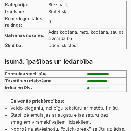
Kategorija:
Biezinātāji
Izcelsme:
Sintētisks
Komedogenitātes
0
reitings:
Ādas kopšana, matu kopšana, saules
Galvenās nozares:
aizsardzība
Šķīdība:
Ūdenī šķīstošs
Īsumā: īpašības un iedarbība
Formulas stabilitāte
Tekstūras uzlabošana
Irritation Risk
Galvenās priekšrocības:
Veido elegantu, nelipīgu tekstūru ar matētu finišu.
Stabilizē emulsijas ar augstu eļļas saturu bez
smagiem virsmaktīvajiem līdzekļiem.
Nodrošina atvēsinošu, “quick-break” sajūtu uz ādas.