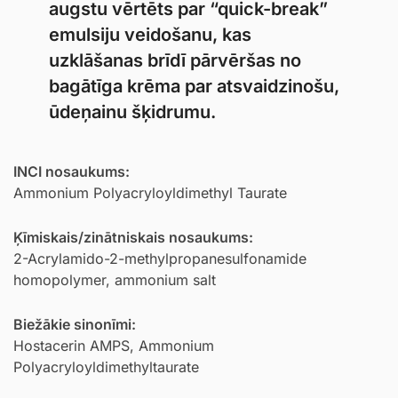
augstu vērtēts par “quick-break”
emulsiju veidošanu, kas
uzklāšanas brīdī pārvēršas no
bagātīga krēma par atsvaidzinošu,
ūdeņainu šķidrumu.
INCI nosaukums:
Ammonium Polyacryloyldimethyl Taurate
Ķīmiskais/zinātniskais nosaukums:
2-Acrylamido-2-methylpropanesulfonamide
homopolymer, ammonium salt
Biežākie sinonīmi:
Hostacerin AMPS, Ammonium
Polyacryloyldimethyltaurate