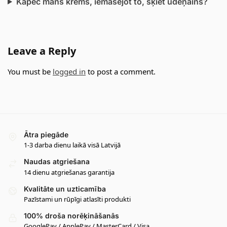
Kāpēc mans krēms, iemasējot to, šķiet ūdeņains?
Leave a Reply
You must be
logged in
to post a comment.
Ātra piegāde
1-3 darba dienu laikā visā Latvijā
Naudas atgriešana
14 dienu atgriešanas garantija
Kvalitāte un uzticamība
Pazīstami un rūpīgi atlasīti produkti
100% droša norēķināšanās
GooglePay / ApplePay / MasterCard / Visa