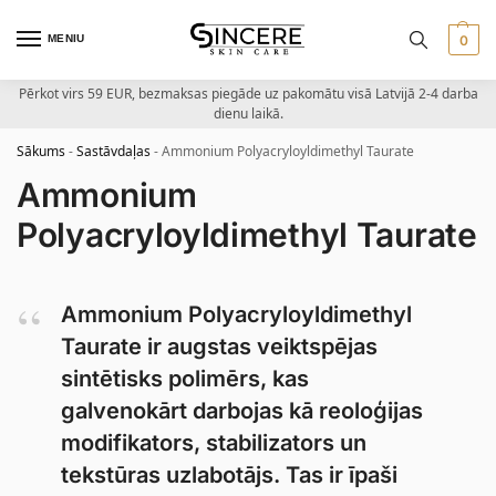
MENIU
0
Pērkot virs 59 EUR, bezmaksas piegāde uz pakomātu visā Latvijā 2-4 darba
dienu laikā.
Sākums
-
Sastāvdaļas
-
Ammonium Polyacryloyldimethyl Taurate
Ammonium
Polyacryloyldimethyl Taurate
Ammonium Polyacryloyldimethyl
Taurate ir augstas veiktspējas
sintētisks polimērs, kas
galvenokārt darbojas kā reoloģijas
modifikators, stabilizators un
tekstūras uzlabotājs. Tas ir īpaši