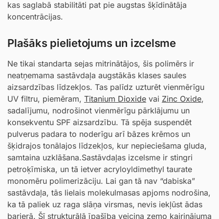
kas saglabā stabilitāti pat pie augstas šķīdinātāja
koncentrācijas.
Plašāks pielietojums un izcelsme
Ne tikai standarta sejas mitrinātājos, šis polimērs ir
neatņemama sastāvdaļa augstākās klases saules
aizsardzības līdzekļos. Tas palīdz uzturēt vienmērīgu
UV filtru, piemēram,
Titanium Dioxide
vai
Zinc Oxide
,
sadalījumu, nodrošinot vienmērīgu pārklājumu un
konsekventu SPF aizsardzību. Tā spēja suspendēt
pulverus padara to noderīgu arī bāzes krēmos un
šķidrajos tonālajos līdzekļos, kur nepieciešama gluda,
samtaina uzklāšana.Sastāvdaļas izcelsme ir stingri
petroķīmiska, un tā ietver acryloyldimethyl taurate
monomēru polimerizāciju. Lai gan tā nav “dabiska”
sastāvdaļa, tās lielais molekulmasas apjoms nodrošina,
ka tā paliek uz raga slāņa virsmas, nevis iekļūst ādas
barjerā. Šī strukturālā īpašība veicina zemo kairinājuma