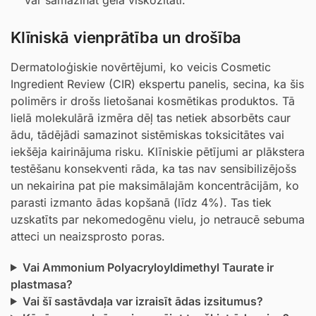
Klīniskā vienprātība un drošība
Dermatoloģiskie novērtējumi, ko veicis Cosmetic
Ingredient Review (CIR) ekspertu panelis, secina, ka šis
polimērs ir drošs lietošanai kosmētikas produktos. Tā
lielā molekulārā izmēra dēļ tas netiek absorbēts caur
ādu, tādējādi samazinot sistēmiskas toksicitātes vai
iekšēja kairinājuma risku. Klīniskie pētījumi ar plākstera
testēšanu konsekventi rāda, ka tas nav sensibilizējošs
un nekairina pat pie maksimālajām koncentrācijām, ko
parasti izmanto ādas kopšanā (līdz 4%). Tas tiek
uzskatīts par nekomedogēnu vielu, jo netraucē sebuma
atteci un neaizsprosto poras.
Vai Ammonium Polyacryloyldimethyl Taurate ir
plastmasa?
Vai šī sastāvdaļa var izraisīt ādas izsitumus?