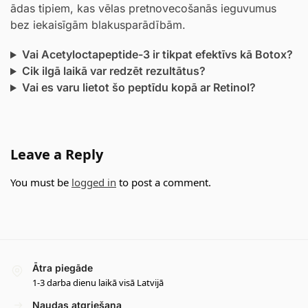
ādas tipiem, kas vēlas pretnovecošanās ieguvumus
bez iekaisīgām blakusparādībām.
Vai Acetyloctapeptide-3 ir tikpat efektīvs kā Botox?
Cik ilgā laikā var redzēt rezultātus?
Vai es varu lietot šo peptīdu kopā ar Retinol?
Leave a Reply
You must be
logged in
to post a comment.
Ātra piegāde
1-3 darba dienu laikā visā Latvijā
Naudas atgriešana