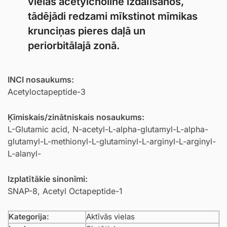
vielas acetylcholine izdalīšanos,
tādējādi redzami mīkstinot mīmikas
krunciņas pieres daļā un
periorbitālajā zonā.
INCI nosaukums:
Acetyloctapeptide-3
Ķīmiskais/zinātniskais nosaukums:
L-Glutamic acid, N-acetyl-L-alpha-glutamyl-L-alpha-
glutamyl-L-methionyl-L-glutaminyl-L-arginyl-L-arginyl-
L-alanyl-
Izplatītākie sinonīmi:
SNAP-8, Acetyl Octapeptide-1
Kategorija:
Aktīvās vielas