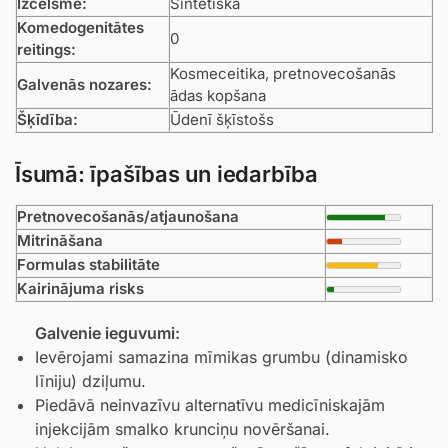
Izcelsme:
Sintētiska
Komedogenitātes
0
reitings:
Kosmeceitika, pretnovecošanās
Galvenās nozares:
ādas kopšana
Šķīdība:
Ūdenī šķīstošs
Īsumā: īpašības un iedarbība
Pretnovecošanās/atjaunošana
Mitrināšana
Formulas stabilitāte
Kairinājuma risks
Galvenie ieguvumi:
Ievērojami samazina mīmikas grumbu (dinamisko
līniju) dziļumu.
Piedāvā neinvazīvu alternatīvu medicīniskajām
injekcijām smalko krunciņu novēršanai.