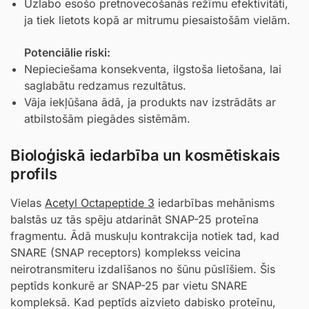
Uzlabo esošo pretnovecošanās režīmu efektivitāti,
ja tiek lietots kopā ar mitrumu piesaistošām vielām.
Potenciālie riski:
Nepieciešama konsekventa, ilgstoša lietošana, lai
saglabātu redzamus rezultātus.
Vāja iekļūšana ādā, ja produkts nav izstrādāts ar
atbilstošām piegādes sistēmām.
Bioloģiskā iedarbība un kosmētiskais
profils
Vielas
Acetyl Octapeptide 3
iedarbības mehānisms
balstās uz tās spēju atdarināt SNAP-25 proteīna
fragmentu. Ādā muskuļu kontrakcija notiek tad, kad
SNARE (SNAP receptors) komplekss veicina
neirotransmiteru izdalīšanos no šūnu pūslīšiem. Šis
peptīds konkurē ar SNAP-25 par vietu SNARE
kompleksā. Kad peptīds aizvieto dabisko proteīnu,