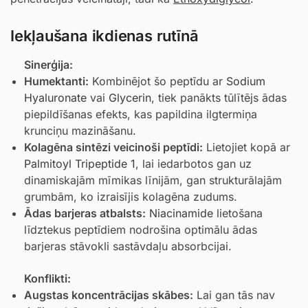
Iekļaušana ikdienas rutīnā
Sinerģija:
Humektanti:
Kombinējot šo peptīdu ar
Sodium
Hyaluronate
vai
Glycerin
, tiek panākts tūlītējs ādas
piepildīšanas efekts, kas papildina ilgtermiņa
krunciņu mazināšanu.
Kolagēna sintēzi veicinoši peptīdi:
Lietojiet kopā ar
Palmitoyl Tripeptide 1
, lai iedarbotos gan uz
dinamiskajām mīmikas līnijām, gan strukturālajām
grumbām, ko izraisījis kolagēna zudums.
Ādas barjeras atbalsts:
Niacinamide
lietošana
līdztekus peptīdiem nodrošina optimālu ādas
barjeras stāvokli sastāvdaļu absorbcijai.
Konflikti:
Augstas koncentrācijas skābes:
Lai gan tās nav