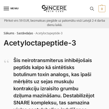
MENIU
0
Pērkot virs 59 EUR, bezmaksas piegāde uz pakomātu visā Latvijā 2-4 darba
dienu laikā.
Sākums
-
Sastāvdaļas
-
Acetyloctapeptide-3
Acetyloctapeptide-3
Šis neirotransmiterus inhibējošais
peptīds kalpo kā sintētisks
botulinum toxin analogs, kas īpaši
mērķēts uz sejas muskuļu
kontrakciju izraisīto grumbu
dziļuma mazināšanu. Destabilizējot
SNARE kompleksu, tas samazina