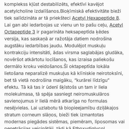
komplekss kļūst destabilizēts, efektīvi kavējot
acetylcholine izdalīšanos.Bioķīmiskā efektivitāte bieži
tiek salīdzināta ar tā priekšteci
Acetyl Hexapeptide 8
.
Lai gan abi iedarbojas uz vienu un to pašu ceļu,
Acetyl
Octapeptide 3
ir pagarināta heksapeptīda ķēdes
versija, kas saskaņā ar ražotāja datiem nodrošina
augstāku iedarbības jaudu. Modulējot muskuļu
kontrakciju intensitāti, ādas virsma saglabājas gludāka,
novēršot atkārtotu locīšanos, kas izraisa paliekošu
dermālo kroku veidošanos.Šī oktapeptīda lokāla
lietošana neparalizē muskuļus kā klīniskie neirotoksīni,
bet tā vietā nodrošina maigāku, “kurārei līdzīgu”
efektu. Tā kā tas ir ūdenī šķīstošs un tam ir liela
molekulmasa, tā spēja sasniegt neiromuskulāros
savienojumus ir lielā mērā atkarīga no formulas
nesējvielas. Lai uzlabotu tā biopieejamību dziļākajos
stratum corneum slāņos, bieži tiek izmantotas
modernas piegādes sistēmas, piemēram, liposomas vai
penetrācijas veicinātāji, tādi kā
Ethoxydiglycol
.