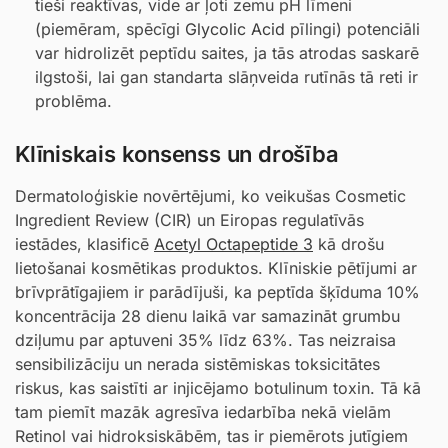
tieši reaktīvas, vide ar ļoti zemu pH līmeni
(piemēram, spēcīgi
Glycolic Acid
pīlingi) potenciāli
var hidrolizēt peptīdu saites, ja tās atrodas saskarē
ilgstoši, lai gan standarta slāņveida rutīnās tā reti ir
problēma.
Klīniskais konsenss un drošība
Dermatoloģiskie novērtējumi, ko veikušas Cosmetic
Ingredient Review (CIR) un Eiropas regulatīvās
iestādes, klasificē
Acetyl Octapeptide 3
kā drošu
lietošanai kosmētikas produktos. Klīniskie pētījumi ar
brīvprātīgajiem ir parādījuši, ka peptīda šķīduma 10%
koncentrācija 28 dienu laikā var samazināt grumbu
dziļumu par aptuveni 35% līdz 63%. Tas neizraisa
sensibilizāciju un nerada sistēmiskas toksicitātes
riskus, kas saistīti ar injicējamo botulinum toxin. Tā kā
tam piemīt mazāk agresīva iedarbība nekā vielām
Retinol vai hidroksiskābēm, tas ir piemērots jutīgiem