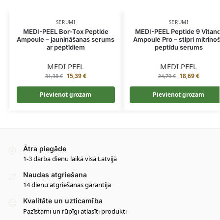
SERUMI
SERUMI
MEDI-PEEL Bor-Tox Peptide
MEDI-PEEL Peptide 9 Vitano
Ampoule – jaunināšanas serums
Ampoule Pro – stipri mitrino
ar peptīdiem
peptīdu serums
MEDI PEEL
MEDI PEEL
15,39
€
18,69
€
31,38
€
24,79
€
Pievienot grozam
Pievienot grozam
Ātra piegāde
1-3 darba dienu laikā visā Latvijā
Naudas atgriešana
14 dienu atgriešanas garantija
Kvalitāte un uzticamība
Pazīstami un rūpīgi atlasīti produkti