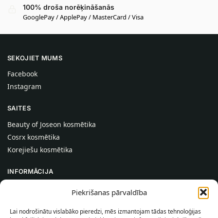
100% droša norēķināšanās
GooglePay / ApplePay / MasterCard / Visa
SEKOJIET MUMS
Facebook
Instagram
SAITES
Beauty of Joseon kosmētika
Cosrx kosmētika
Korejiešu kosmētika
INFORMĀCIJA
Par mums
Piekrišanas pārvaldība
Kontakti
Lai nodrošinātu vislabāko pieredzi, mēs izmantojam tādas tehnoloģijas
Palīdzība