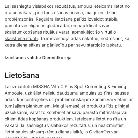
Lai sasniegtu vislabākos rezultātus, ampulu ieteicams lietot no
rīta un vakarā, pēc tonizēšanas posma, maigi iemidzinot
problēmzonās. Regulāra lietošana palīdz izveidot stabilu
pamatu veselīgai un gludai ādai, un papildināt savus
skaistumkopšanas rituālus varat, apmeklējot
šo virtuālo
skaistuma stūrīti
. Tā ir investīcija ādas nākotnē, nodrošinot, ka
katra diena sākas ar pārliecību par savu starojošo izskatu.
Izcelsmes valsts: Dienvidkoreja
Lietošana
Lai izmantotu MISSHA Vita C Plus Spot Correcting & Firming
Ampoule, uzklājiet nelielu daudzumu ampulas uz tīras, sausas
ādas, koncentrējoties uz problemātiskajām zonām vai vietām ar
tumšajiem plankumiem. Maigi iemasējiet produktu līdz pilnīgai
uzsūkšanai, varat to kombinēt ar savu parasto mitrinātāju vai
citiem ādas kopšanas produktiem. Ieteicams lietot no rīta un
vakarā, lai sasniegtu vislabākos rezultātus, un neaizmirstiet
lietot saules aizsargkrēmu dienas laikā, jo C vitamīns var