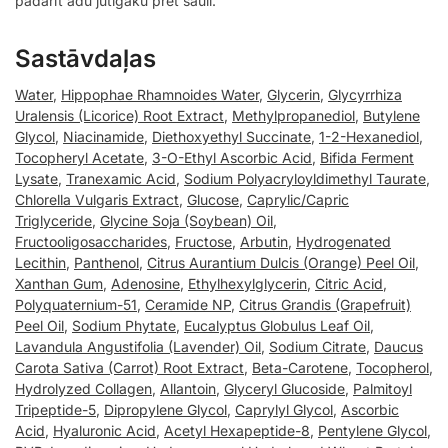
padarīt ādu jutīgāku pret sauli.
Sastāvdaļas
Water
,
Hippophae Rhamnoides Water
,
Glycerin
,
Glycyrrhiza
Uralensis (Licorice) Root Extract
,
Methylpropanediol
,
Butylene
Glycol
,
Niacinamide
,
Diethoxyethyl Succinate
,
1-2-Hexanediol
,
Tocopheryl Acetate
,
3-O-Ethyl Ascorbic Acid
,
Bifida Ferment
Lysate
,
Tranexamic Acid
,
Sodium Polyacryloyldimethyl Taurate
,
Chlorella Vulgaris Extract
,
Glucose
,
Caprylic/Capric
Triglyceride
,
Glycine Soja (Soybean) Oil
,
Fructooligosaccharides
,
Fructose
,
Arbutin
,
Hydrogenated
Lecithin
,
Panthenol
,
Citrus Aurantium Dulcis (Orange) Peel Oil
,
Xanthan Gum
,
Adenosine
,
Ethylhexylglycerin
,
Citric Acid
,
Polyquaternium-51
,
Ceramide NP
,
Citrus Grandis (Grapefruit)
Peel Oil
,
Sodium Phytate
,
Eucalyptus Globulus Leaf Oil
,
Lavandula Angustifolia (Lavender) Oil
,
Sodium Citrate
,
Daucus
Carota Sativa (Carrot) Root Extract
,
Beta-Carotene
,
Tocopherol
,
Hydrolyzed Collagen
,
Allantoin
,
Glyceryl Glucoside
,
Palmitoyl
Tripeptide-5
,
Dipropylene Glycol
,
Caprylyl Glycol
,
Ascorbic
Acid
,
Hyaluronic Acid
,
Acetyl Hexapeptide-8
,
Pentylene Glycol
,