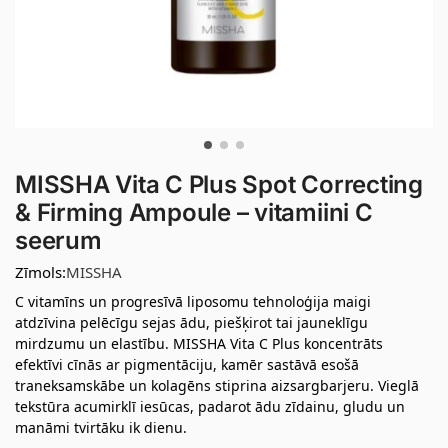
MISSHA Vita C Plus Spot Correcting
& Firming Ampoule – vitamiini C
seerum
Zīmols:
MISSHA
C vitamīns un progresīvā liposomu tehnoloģija maigi
atdzīvina pelēcīgu sejas ādu, piešķirot tai jauneklīgu
mirdzumu un elastību. MISSHA Vita C Plus koncentrāts
efektīvi cīnās ar pigmentāciju, kamēr sastāvā esošā
traneksamskābe un kolagēns stiprina aizsargbarjeru. Vieglā
tekstūra acumirklī iesūcas, padarot ādu zīdainu, gludu un
manāmi tvirtāku ik dienu.