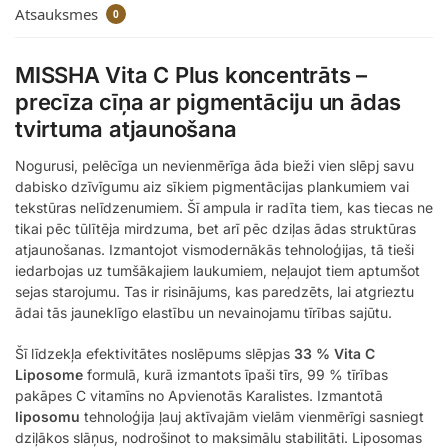
Atsauksmes
0
MISSHA Vita C Plus koncentrāts –
precīza cīņa ar pigmentāciju un ādas
tvirtuma atjaunošana
Nogurusi, pelēcīga un nevienmērīga āda bieži vien slēpj savu
dabisko dzīvīgumu aiz sīkiem pigmentācijas plankumiem vai
tekstūras nelīdzenumiem. Šī ampula ir radīta tiem, kas tiecas ne
tikai pēc tūlītēja mirdzuma, bet arī pēc dziļas ādas struktūras
atjaunošanas. Izmantojot vismodernākās tehnoloģijas, tā tieši
iedarbojas uz tumšākajiem laukumiem, neļaujot tiem aptumšot
sejas starojumu. Tas ir risinājums, kas paredzēts, lai atgrieztu
ādai tās jauneklīgo elastību un nevainojamu tīrības sajūtu.
Šī līdzekļa efektivitātes noslēpums slēpjas
33 % Vita C
Liposome
formulā, kurā izmantots īpaši tīrs, 99 % tīrības
pakāpes C vitamīns no Apvienotās Karalistes. Izmantotā
liposomu
tehnoloģija ļauj aktīvajām vielām vienmērīgi sasniegt
dziļākos slāņus, nodrošinot to maksimālu stabilitāti. Liposomas