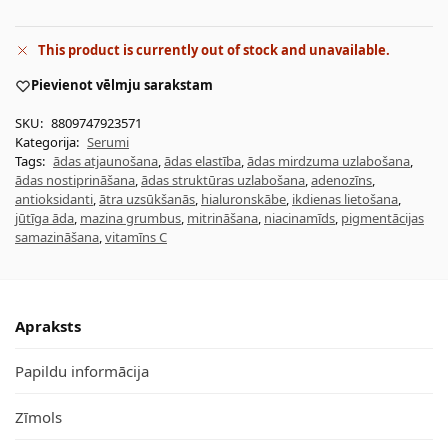
This product is currently out of stock and unavailable.
Pievienot vēlmju sarakstam
SKU:
8809747923571
Kategorija:
Serumi
Tags:
ādas atjaunošana
,
ādas elastība
,
ādas mirdzuma uzlabošana
,
ādas nostiprināšana
,
ādas struktūras uzlabošana
,
adenozīns
,
antioksidanti
,
ātra uzsūkšanās
,
hialuronskābe
,
ikdienas lietošana
,
jūtīga āda
,
mazina grumbus
,
mitrināšana
,
niacinamīds
,
pigmentācijas
samazināšana
,
vitamīns C
Apraksts
Papildu informācija
Zīmols