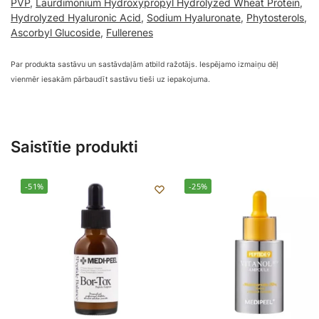
PVP
,
Laurdimonium Hydroxypropyl Hydrolyzed Wheat Protein
,
Hydrolyzed Hyaluronic Acid
,
Sodium Hyaluronate
,
Phytosterols
,
Ascorbyl Glucoside
,
Fullerenes
Par produkta sastāvu un sastāvdaļām atbild ražotājs. Iespējamo izmaiņu dēļ
vienmēr iesakām pārbaudīt sastāvu tieši uz iepakojuma.
Saistītie produkti
-51%
-25%