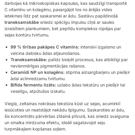
darbojas kā mikroskopiskas kapsulas, kas saudzīgi transportē
C vitamīnu un kolagēnu, pasargājot tos no ārējās vides
ietekmes līdz pat saskarsmei ar ādu. Sastāvu papildinošā
traneksamskābe
sniedz spēcīgu impulsu cīņā ar saules
izraisītiem plankumiem, bet peptīdu komplekss rūpējas par
sejas kontūru tvirtumu.
99 % tīrības pakāpes C vitamīns:
intensīvi izgaismo un
veicina dabisku ādas atjaunošanos.
Traneksamskābe:
palīdz bloķēt procesus, kas atbildīgi par
nevienmērīgas pigmentācijas rašanos.
Ceramīdi NP un kolagēns:
stiprina aizsargbarjeru un piešķir
ādai acīmredzamu tvirtumu.
Bifida fermentu lizāts:
uzlabo ādas tekstūru un piešķir tai
veselīgu, atpūtušos izskatu.
Viegla, zeltainas nokrāsas tekstūra kūst uz sejas, acumirklī
iesūcoties un neatstājot nekādu lipīgumu. Saskaroties ar ādu,
šis koncentrāts pārvēršas zīdainā plīvurā, kas sniedz svaiguma
un smalka mirdzuma efektu, ideāli sagatavojot seju
turpmākajiem kopšanas soļiem.