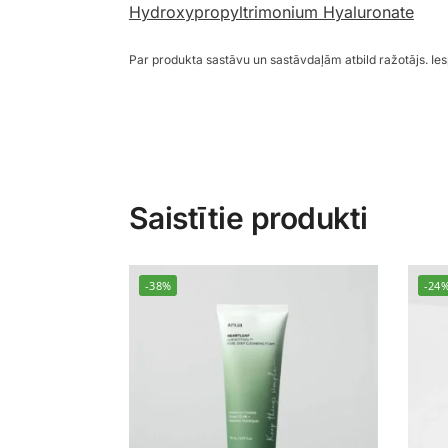
Hydroxypropyltrimonium Hyaluronate
Par produkta sastāvu un sastāvdaļām atbild ražotājs. I
Saistītie produkti
-38%
-24