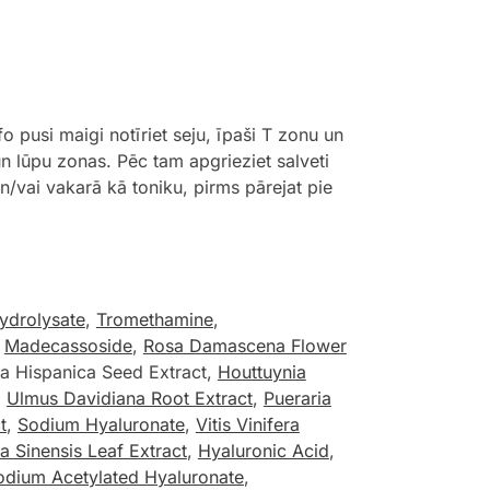
 pusi maigi notīriet seju, īpaši T zonu un
n lūpu zonas. Pēc tam apgrieziet salveti
 un/vai vakarā kā toniku, pirms pārejat pie
ydrolysate
,
Tromethamine
,
,
Madecassoside
,
Rosa Damascena Flower
ia Hispanica Seed Extract,
Houttuynia
,
Ulmus Davidiana Root Extract
,
Pueraria
t
,
Sodium Hyaluronate
,
Vitis Vinifera
a Sinensis Leaf Extract
,
Hyaluronic Acid
,
odium Acetylated Hyaluronate
,