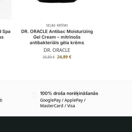
SEJAS KRĒMI
d Spa
DR. ORACLE Antibac Moisturizing
as
Gel Cream – mitrinošs
antibakteriāls gēla krēms
DR. ORACLE
24,89
€
35,89
€
100% droša norēķināšanās
ti
GooglePay / ApplePay /
MasterCard / Visa