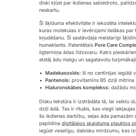
diski kļūst par ikdienas sabiedroto, palīd
neskartu.
Šī šķīduma efektivitāte ir iekodēta intele
kuras molekulas ir ievērojami lielākas par
kņudēšanu. Šī sastāvdaļa meistarīgi šķīdin
humektants. Patentētais
Pore Care Compl
ilgtermiņa ādas līdzsvaru. Katrs pieskārie
atstāj ādu maigu un sagatavotu turpmākaj
Madekasosīds:
šī no centīnijas iegūtā 
Pantenols:
provitamīns B5 dziļi mitrina 
Hialuronskābes komplekss:
dažādu mole
Disku tekstūra ir izstrādāta tā, lai veikt
dziļi ādā. Tas ir rituāls, kas viegli iekļ
šo ikdienas darbību, sejas āda pamazām a
papildina
digitālajos skaistuma plauktos pi
iegūst veselīgu, dabisku mirdzumu, kas izs