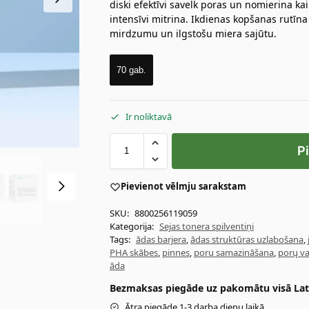
diski efektīvi savelk poras un nomierina 
intensīvi mitrina. Ikdienas kopšanas rutīn
mirdzumu un ilgstošu miera sajūtu.
70 gab.
Ir noliktavā
P
Pievienot vēlmju sarakstam
SKU:
8800256119059
Kategorija:
Sejas tonera spilventiņi
Tags:
ādas barjera
,
ādas struktūras uzlabošana
,
PHA skābes
,
pinnes
,
poru samazināšana
,
porų v
āda
Bezmaksas piegāde uz pakomātu visā Latv
Ātra piegāde 1-3 darba dienu laikā