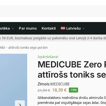
iotēka
Par mums
Kontakti
Latviešu
rs 59 EUR, bezmaksas piegāde uz pakomātu visā Latvijā 2-4 darba di
d – attīrošs toniks sejai porām
Izpārdošana!
MEDICUBE Zero P
attīrošs toniks s
Zīmols:
MEDICUBE
18,39
€
21,59
€
-15%
Glikonolaktons nodrošina drošu atmirušo š
piemērota pat visjutīgākajai sejas ādai. D