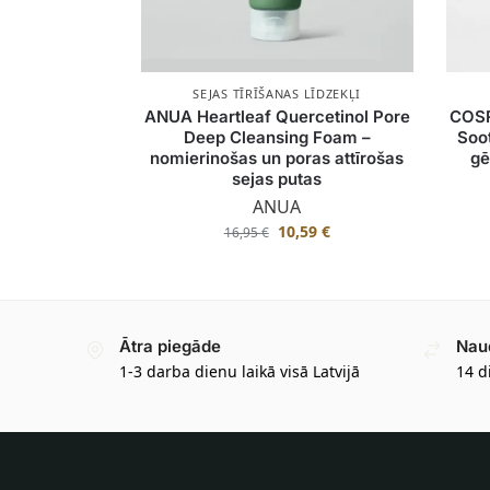
SEJAS TĪRĪŠANAS LĪDZEKĻI
ANUA Heartleaf Quercetinol Pore
COSR
Deep Cleansing Foam –
Soo
nomierinošas un poras attīrošas
gē
sejas putas
ANUA
10,59
€
16,95
€
Ātra piegāde
Nau
1-3 darba dienu laikā visā Latvijā
14 d