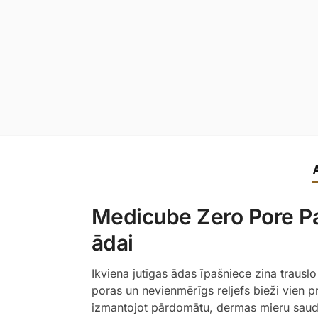
Medicube Zero Pore Pad
ādai
Ikviena jutīgas ādas īpašniece zina trausl
poras un nevienmērīgs reljefs bieži vien pr
izmantojot pārdomātu, dermas mieru saudzē