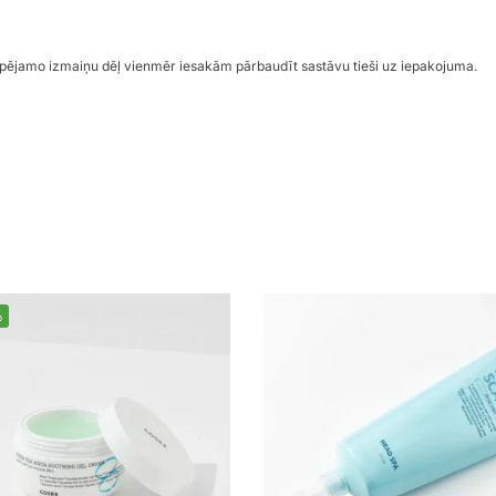
espējamo izmaiņu dēļ vienmēr iesakām pārbaudīt sastāvu tieši uz iepakojuma.
%