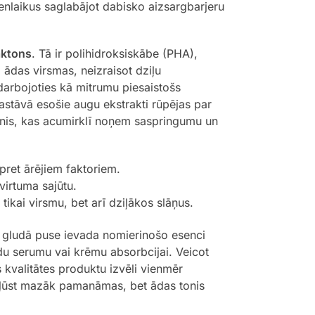
ienlaikus saglabājot dabisko aizsargbarjeru
aktons
. Tā ir polihidroksiskābe (PHA),
 ādas virsmas, neizraisot dziļu
 darbojoties kā mitrumu piesaistošs
stāvā esošie augu ekstrakti rūpējas par
vilnis, kas acumirklī noņem saspringumu un
 pret ārējiem faktoriem.
virtuma sajūtu.
kai virsmu, bet arī dziļākos slāņus.
bet gludā puse ievada nomierinošo esenci
ādu serumu vai krēmu absorbcijai. Veicot
kvalitātes produktu izvēli vienmēr
s kļūst mazāk pamanāmas, bet ādas tonis