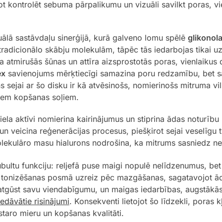
zot kontrolēt sebuma pārpalikumu un vizuāli savilkt poras, v
ktuālā sastāvdaļu sinerģijā, kurā galveno lomu spēlē
glikonol
 tradicionālo skābju molekulām, tāpēc tās iedarbojas tikai uz
a atmirušās šūnas un attīra aizsprostotās poras, vienlaikus
ex
savienojums mērķtiecīgi samazina poru redzamību, bet sa
ns sejai ar šo disku ir kā atvēsinošs, nomierinošs mitruma 
iem kopšanas soļiem.
viela aktīvi nomierina kairinājumus un stiprina ādas noturību
un veicina reģenerācijas procesus, piešķirot sejai veselīgu t
kulāro masu hialurons nodrošina, ka mitrums sasniedz ne ti
u dubultu funkciju: reljefā puse maigi nopulē nelīdzenumus, 
aujas tonizēšanas posmā uzreiz pēc mazgāšanas, sagatavojot 
tgūst savu viendabīgumu, un maigas iedarbības, augstākās 
edāvātie risinājumi
. Konsekventi lietojot šo līdzekli, pora
taro mieru un kopšanas kvalitāti.