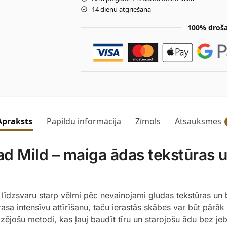
14 dienu atgriešana
100% droša
Apraksts
Papildu informācija
Zīmols
Atsauksmes
 Mild – maiga ādas tekstūras uz
o līdzsvaru starp vēlmi pēc nevainojami gludas tekstūras un b
asa intensīvu attīrīšanu, taču ierastās skābes var būt pārāk a
jošu metodi, kas ļauj baudīt tīru un starojošu ādu bez je