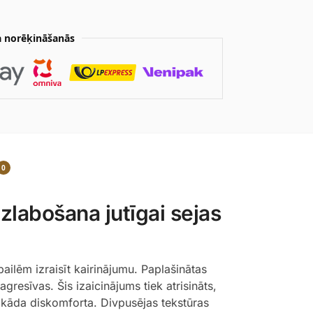
 norēķināšanās
0
labošana jutīgai sejas
ailēm izraisīt kairinājumu. Paplašinātas
gresīvas. Šis izaicinājums tiek atrisināts,
bkāda diskomforta. Divpusējas tekstūras