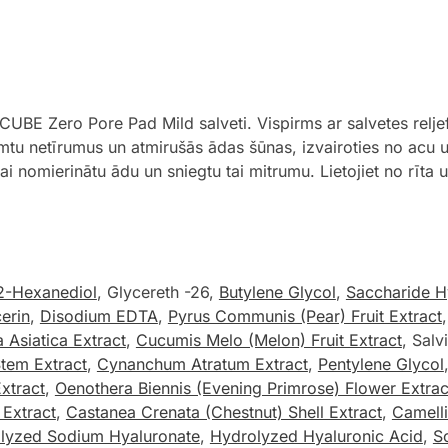
UBE Zero Pore Pad Mild salveti. Vispirms ar salvetes reljefo
mtu netīrumus un atmirušās ādas šūnas, izvairoties no acu u
 lai nomierinātu ādu un sniegtu tai mitrumu. Lietojiet no rīta
2-Hexanediol
, Glycereth -26,
Butylene Glycol
,
Saccharide H
erin
,
Disodium EDTA
,
Pyrus Communis (Pear) Fruit Extract
a Asiatica Extract
,
Cucumis Melo (Melon) Fruit Extract
, Salv
Stem Extract
,
Cynanchum Atratum Extract
,
Pentylene Glycol
Extract
,
Oenothera Biennis (Evening Primrose) Flower Extrac
 Extract
,
Castanea Crenata (Chestnut) Shell Extract
,
Camelli
lyzed Sodium Hyaluronate
,
Hydrolyzed Hyaluronic Acid
,
S