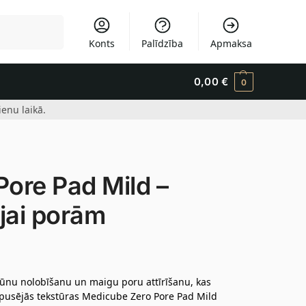
Meklēšana
Konts
Palīdzība
Apmaksa
0,00
€
0
enu laikā.
ore Pad Mild –
ejai porām
ūnu nolobīšanu un maigu poru attīrīšanu, kas
ivpusējās tekstūras Medicube Zero Pore Pad Mild