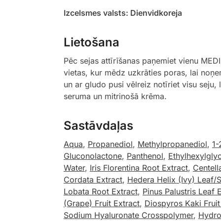
Izcelsmes valsts: Dienvidkoreja
Lietošana
Pēc sejas attīrīšanas paņemiet vienu MEDIC
vietas, kur mēdz uzkrāties poras, lai noņe
un ar gludo pusi vēlreiz notīriet visu seju,
seruma un mitrinošā krēma.
Sastāvdaļas
Aqua
,
Propanediol
,
Methylpropanediol
,
1-
Gluconolactone
,
Panthenol
,
Ethylhexylglyc
Water
,
Iris Florentina Root Extract
,
Centell
Cordata Extract
,
Hedera Helix (Ivy) Leaf/
Lobata Root Extract
,
Pinus Palustris Leaf 
(Grape) Fruit Extract
,
Diospyros Kaki Fruit
Sodium Hyaluronate Crosspolymer
,
Hydro