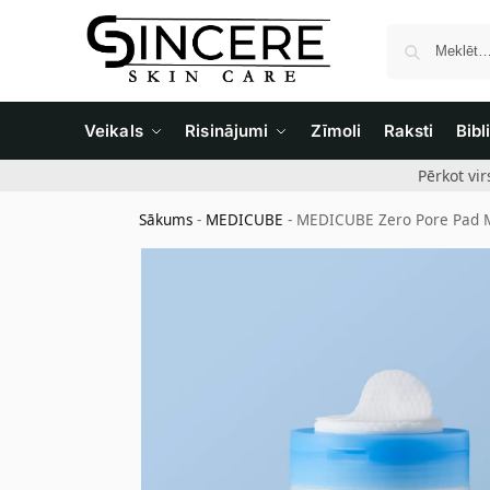
Veikals
Risinājumi
Zīmoli
Raksti
Bibl
Pērkot vi
Sākums
-
MEDICUBE
-
MEDICUBE Zero Pore Pad Mil