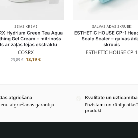
SEJAS KRĒMI
GALVAS ĀDAS SKRUBJI
X Hydrium Green Tea Aqua
ESTHETIC HOUSE CP-1 Hea
thing Gel Cream – mitrinošs
Scalp Scaler – galvas ād
ls ar zaļās tējas ekstraktu
skrubis
COSRX
ESTHETIC HOUSE CP-1
18,19
€
23,89
€
das atgriešana
Kvalitāte un uzticamība
ienu atgriešanas garantija
Pazīstami un rūpīgi atlasī
produkti