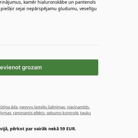
kairinājumus, kamēr hialuronskābe un pantenols
a piešķir sejai nepārspējamu gludumu, veselīgu
ievienot grozam
jūtīga āda
,
negyvų ląstelių šalinimas
,
niacinamīds
,
alymas
,
raminantis efekts
,
sebumo kontrolė
,
tauku
ijā, pērkot par vairāk nekā 59 EUR.