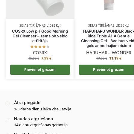
SEJAS TĪRĪŠANAS LĪDZEKĻI
SEJAS TĪRĪŠANAS LĪDZEKĻI
COSRX Low pH Good Morning
HARUHARU WONDER Blac
Gel Cleanser – zems ph veido
Rice Triple AHA Gentle
attīrītājs
Cleansing Gel – švelnus vei
gels ar melnajiem rīsiem
COSRX
HARUHARU WONDER
7,99
€
11,19
€
15,95
€
17,50
€
Pievienot grozam
Pievienot grozam
Ātra piegāde
1-3 darba dienu laikā visā Latvijā
Naudas atgriešana
14 dienu atgriešanas garantija