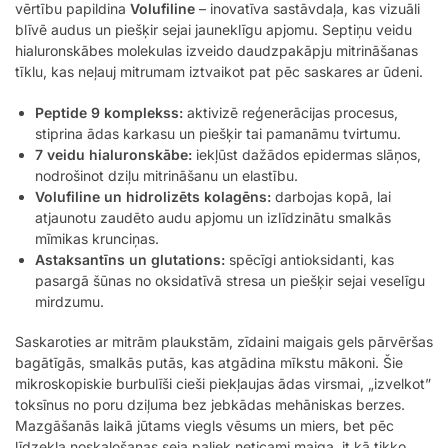
vērtību papildina
Volufiline
– inovatīva sastāvdaļa, kas vizuāli
blīvē audus un piešķir sejai jauneklīgu apjomu. Septiņu veidu
hialuronskābes molekulas izveido daudzpakāpju mitrināšanas
tīklu, kas neļauj mitrumam iztvaikot pat pēc saskares ar ūdeni.
Peptide 9 komplekss:
aktivizē reģenerācijas procesus,
stiprina ādas karkasu un piešķir tai pamanāmu tvirtumu.
7 veidu hialuronskābe:
iekļūst dažādos epidermas slāņos,
nodrošinot dziļu mitrināšanu un elastību.
Volufiline un hidrolizēts kolagēns:
darbojas kopā, lai
atjaunotu zaudēto audu apjomu un izlīdzinātu smalkās
mīmikas krunciņas.
Astaksantīns un glutations:
spēcīgi antioksidanti, kas
pasargā šūnas no oksidatīvā stresa un piešķir sejai veselīgu
mirdzumu.
Saskaroties ar mitrām plaukstām, zīdaini maigais gels pārvēršas
bagātīgās, smalkās putās, kas atgādina mīkstu mākoni. Šie
mikroskopiskie burbulīši cieši piekļaujas ādas virsmai, „izvelkot”
toksīnus no poru dziļuma bez jebkādas mehāniskas berzes.
Mazgāšanās laikā jūtams viegls vēsums un miers, bet pēc
līdzekļa noskalošanas seja paliek neticami maiga, it kā tikko