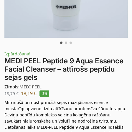
Izpārdošana!
MEDI PEEL Peptide 9 Aqua Essence
Facial Cleanser – attīrošs peptīdu
sejas gels
Zīmols:
MEDI PEEL
18,19
€
18,79
€
-3%
Mitrinošā un nostiprinošā sejas mazgāšanas esence
meistarīgi apvieno dziļu attīrīšanu ar intensīvu šūnu terapiju.
Deviņu peptīdu komplekss veicina kolagēna ražošanu,
savukārt hialuronskābe un Volufiline nodrošina tvirtumu.
Lietošanas laikā MEDI-PEEL Peptide 9 Aqua Essence līdzeklis