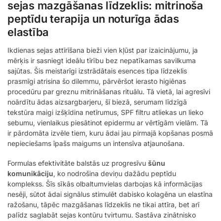
sejas mazgāšanas līdzeklis: mitrinoša
peptīdu terapija un noturīga ādas
elastība
Ikdienas sejas attīrīšana bieži vien kļūst par izaicinājumu, ja
mērķis ir sasniegt ideālu tīrību bez nepatīkamas savilkuma
sajūtas. Šis meistarīgi izstrādātais esences tipa līdzeklis
prasmīgi atrisina šo dilemmu, pārvēršot ierasto higiēnas
procedūru par greznu mitrināšanas rituālu. Tā vietā, lai agresīvi
noārdītu ādas aizsargbarjeru, šī biezā, serumam līdzīgā
tekstūra maigi izšķīdina netīrumus, SPF filtru atliekas un lieko
sebumu, vienlaikus piesātinot epidermu ar vērtīgām vielām. Tā
ir pārdomāta izvēle tiem, kuru ādai jau pirmajā kopšanas posmā
nepieciešams īpašs maigums un intensīva atjaunošana.
Formulas efektivitāte balstās uz progresīvu
šūnu
komunikāciju
, ko nodrošina deviņu dažādu peptīdu
komplekss. Šīs sīkās olbaltumvielas darbojas kā informācijas
nesēji, sūtot ādai signālus stimulēt dabisko kolagēna un elastīna
ražošanu, tāpēc mazgāšanas līdzeklis ne tikai attīra, bet arī
palīdz saglabāt sejas kontūru tvirtumu. Sastāva zinātnisko