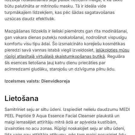
būtu palutināta ar mitrinošu masku. Tā ir ideāla vide
turpmākajiem līdzekļiem, kas pēc šādas sagatavošanas
uzsūcas daudz efektīvāk.
Mazgāšanas līdzeklis ir lieliski piemērots gan rīta modināšanai,
gan vakara dienas putekļu noskalošanai, nodrošinot vispusīgu
komfortu visu tipu ādai. Šo izsmalcināto korejiešu kosmētikas
pieredzi savā vannas istabā viegli izveidosiet,
ielūkojoties mūsu
rūpīgi atlasītajā virtuālajā skaistumkopšanas butikā
. Regulāra
šīs esences lietošana ļauj katru dienu priecāties par
acīmredzami gludāku, starojošu un dzīvīguma pilnu ādu.
Izcelsmes valsts: Dienvidkoreja
Lietošana
Samitriniet seju ar siltu ūdeni. Izspiediet nelielu daudzumu MEDI
PEEL Peptide 9 Aqua Essence Facial Cleanser plaukstā un
maigi iemasējiet attīrītāju mitrā ādā ar apļveida kustībām,
izvairoties no acu zonas. Rūpīgi noskalojiet seju ar siltu ūdeni,
līdz vairs nav attīrītāja atlikumu, pēc tam maigi nosusiniet ādu