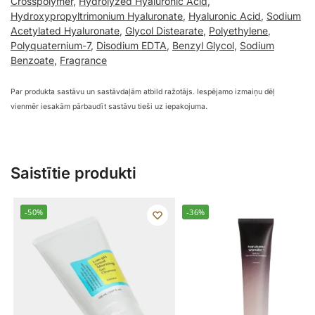
Crosspolymer
,
Hydrolyzed Hyaluronic Acid
,
Hydroxypropyltrimonium Hyaluronate
,
Hyaluronic Acid
,
Sodium
Acetylated Hyaluronate
,
Glycol Distearate
,
Polyethylene
,
Polyquaternium-7
,
Disodium EDTA
,
Benzyl Glycol
,
Sodium
Benzoate
,
Fragrance
Par produkta sastāvu un sastāvdaļām atbild ražotājs. Iespējamo izmaiņu dēļ
vienmēr iesakām pārbaudīt sastāvu tieši uz iepakojuma.
Saistītie produkti
-50%
-36%