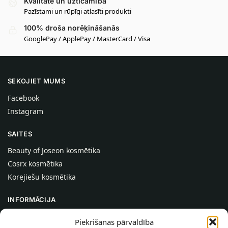
Kvalitāte un uzticamība
Pazīstami un rūpīgi atlasīti produkti
100% droša norēķināšanās
GooglePay / ApplePay / MasterCard / Visa
SEKOJIET MUMS
Facebook
Instagram
SAITES
Beauty of Joseon kosmētika
Cosrx kosmētika
Korejiešu kosmētika
INFORMĀCIJA
Par mums
Piekrišanas pārvaldība