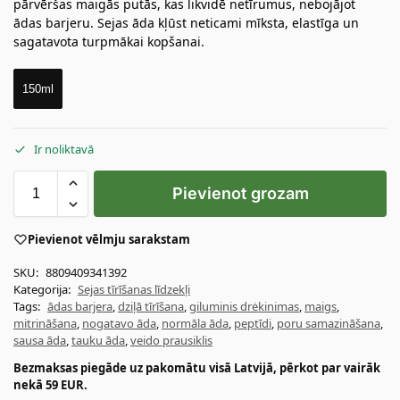
pārvēršas maigās putās, kas likvidē netīrumus, nebojājot
ādas barjeru. Sejas āda kļūst neticami mīksta, elastīga un
sagatavota turpmākai kopšanai.
150ml
Ir noliktavā
Pievienot grozam
Pievienot vēlmju sarakstam
SKU:
8809409341392
Kategorija:
Sejas tīrīšanas līdzekļi
Tags:
ādas barjera
,
dziļā tīrīšana
,
giluminis drėkinimas
,
maigs
,
mitrināšana
,
nogatavo āda
,
normāla āda
,
peptīdi
,
poru samazināšana
,
sausa āda
,
tauku āda
,
veido prausiklis
Bezmaksas piegāde uz pakomātu visā Latvijā, pērkot par vairāk
nekā 59 EUR.