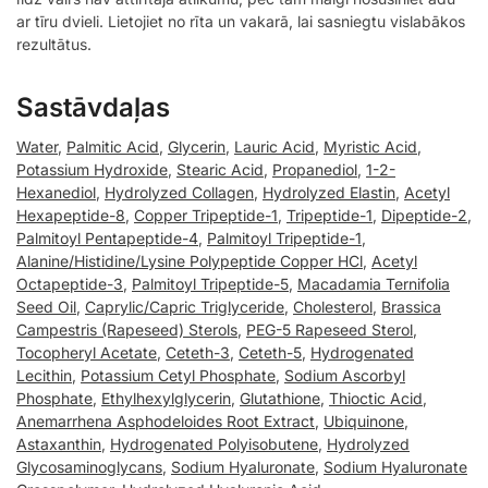
ar tīru dvieli. Lietojiet no rīta un vakarā, lai sasniegtu vislabākos
rezultātus.
Sastāvdaļas
Water
,
Palmitic Acid
,
Glycerin
,
Lauric Acid
,
Myristic Acid
,
Potassium Hydroxide
,
Stearic Acid
,
Propanediol
,
1-2-
Hexanediol
,
Hydrolyzed Collagen
,
Hydrolyzed Elastin
,
Acetyl
Hexapeptide-8
,
Copper Tripeptide-1
,
Tripeptide-1
,
Dipeptide-2
,
Palmitoyl Pentapeptide-4
,
Palmitoyl Tripeptide-1
,
Alanine/Histidine/Lysine Polypeptide Copper HCl
,
Acetyl
Octapeptide-3
,
Palmitoyl Tripeptide-5
,
Macadamia Ternifolia
Seed Oil
,
Caprylic/Capric Triglyceride
,
Cholesterol
,
Brassica
Campestris (Rapeseed) Sterols
,
PEG-5 Rapeseed Sterol
,
Tocopheryl Acetate
,
Ceteth-3
,
Ceteth-5
,
Hydrogenated
Lecithin
,
Potassium Cetyl Phosphate
,
Sodium Ascorbyl
Phosphate
,
Ethylhexylglycerin
,
Glutathione
,
Thioctic Acid
,
Anemarrhena Asphodeloides Root Extract
,
Ubiquinone
,
Astaxanthin
,
Hydrogenated Polyisobutene
,
Hydrolyzed
Glycosaminoglycans
,
Sodium Hyaluronate
,
Sodium Hyaluronate