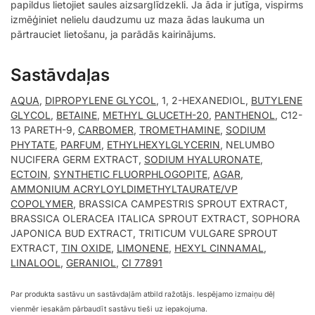
papildus lietojiet saules aizsarglīdzekli. Ja āda ir jutīga, vispirms
izmēģiniet nelielu daudzumu uz maza ādas laukuma un
pārtrauciet lietošanu, ja parādās kairinājums.
Sastāvdaļas
AQUA
,
DIPROPYLENE GLYCOL
, 1, 2-HEXANEDIOL,
BUTYLENE
GLYCOL
,
BETAINE
,
METHYL GLUCETH-20
,
PANTHENOL
, C12-
13 PARETH-9,
CARBOMER
,
TROMETHAMINE
,
SODIUM
PHYTATE
,
PARFUM
,
ETHYLHEXYLGLYCERIN
, NELUMBO
NUCIFERA GERM EXTRACT,
SODIUM HYALURONATE
,
ECTOIN
,
SYNTHETIC FLUORPHLOGOPITE
,
AGAR
,
AMMONIUM ACRYLOYLDIMETHYLTAURATE/VP
COPOLYMER
, BRASSICA CAMPESTRIS SPROUT EXTRACT,
BRASSICA OLERACEA ITALICA SPROUT EXTRACT, SOPHORA
JAPONICA BUD EXTRACT, TRITICUM VULGARE SPROUT
EXTRACT,
TIN OXIDE
,
LIMONENE
,
HEXYL CINNAMAL
,
LINALOOL
,
GERANIOL
,
CI 77891
Par produkta sastāvu un sastāvdaļām atbild ražotājs. Iespējamo izmaiņu dēļ
vienmēr iesakām pārbaudīt sastāvu tieši uz iepakojuma.