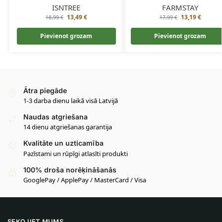
ISNTREE
FARMSTAY
13,49
€
13,19
€
18,99
€
17,99
€
Pievienot grozam
Pievienot grozam
Ātra piegāde
1-3 darba dienu laikā visā Latvijā
Naudas atgriešana
14 dienu atgriešanas garantija
Kvalitāte un uzticamība
Pazīstami un rūpīgi atlasīti produkti
100% droša norēķināšanās
GooglePay / ApplePay / MasterCard / Visa
SEKOJIET MUMS