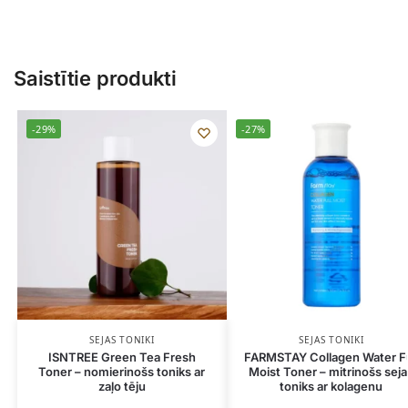
Saistītie produkti
-29%
-27%
SEJAS TONIKI
SEJAS TONIKI
ISNTREE Green Tea Fresh
FARMSTAY Collagen Water Fu
Toner – nomierinošs toniks ar
Moist Toner – mitrinošs sej
zaļo tēju
toniks ar kolagenu