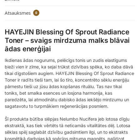
Atsauksmes
0
HAYEJIN Blessing Of Sprout Radiance
Toner – svaigs mirdzuma malks blāvai
ādas enerģijai
Ikdienas ādas nogurums, pelēcīgs tonis un zudis elastīgums
bieži vien ir zīme, ka sejai trūkst dzīvības spēka, ko daba dāvā
tikai dīgstošiem augiem. HAYEJIN Blessing Of Sprout Radiance
Toner ir radīts tieši tam, lai šo tīro, koncentrēto sēklu enerģiju
pārnestu tieši uz jūsu ādas kopšanas rituālu. Tas nav tikai
toniks, bet smalka esences un losjona harmonija, kas
paredzēta, lai atmodinātu dabisko ādas iekšējo mirdzumu un
sagatavotu to turpmākiem reģenerācijas posmiem.
Šī produkta būtība slēpjas Nelumbo Nucifera jeb lotosa dīgļu
ekstraktā, kas tiek vērtēts tā neticamās vitalitātes dēļ. Lotosa
sēklas spēj saglabāt dzīvību gadsimtiem ilgi, un to ekstrakts
kosmētikā darbojas kā spēcīgs mitruma magnēts, palīdzot