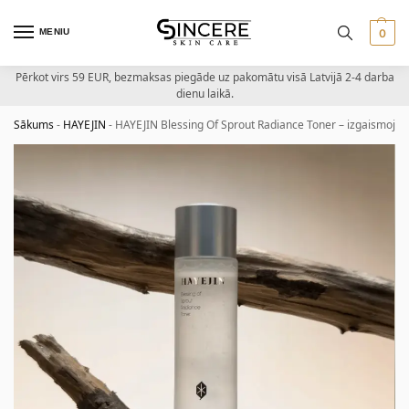
MENIU
0
Pērkot virs 59 EUR, bezmaksas piegāde uz pakomātu visā Latvijā 2-4 darba
dienu laikā.
Sākums
-
HAYEJIN
-
HAYEJIN Blessing Of Sprout Radiance Toner – izgaismojošs