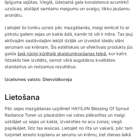
lipīguma sajūtas. Vieglā, ūdeņainā gela konsistence acumirklī
uzsūcas, atstājot samtainu maigumu un svaigu, tikko jaušamu
aromātu.
Lietojiet šo toniku uzreiz pēc mazgāšanās, maigi iemīcot to ar
pirkstu galiem sejas un kakla ādā, kamēr tā vēl ir mitra. Tas ļauj
aktīvajām sastāvdaļām iekļūt dziļāk un izveidot ideālu slāni
serumam vai krēmam. Šis estētiskais un efektīvais produkts jūs
gaida
šajā rūpīgi kūrētajā skaistumkopšanas telpā
, kur katrs
līdzeklis tiek izvēlēts, ņemot vērā augstākos kvalitātes
standartus un redzamus rezultātus.
Izcelsmes valsts: Dienvidkoreja
Lietošana
Pēc sejas mazgāšanas uzpiliniet HAYEJIN Blessing Of Sprout
Radiance Toner uz plaukstām vai vates plāksnītes un maigi
uzklājiet uz sejas un kakla, izvairoties no acu zonas; viegli
papliķējiet, līdz tas iesūcas. Lietojiet no rīta un vakarā, pēc tam
turpiniet ierasto kopšanu ar serumu un krēmu, bet dienas laikā