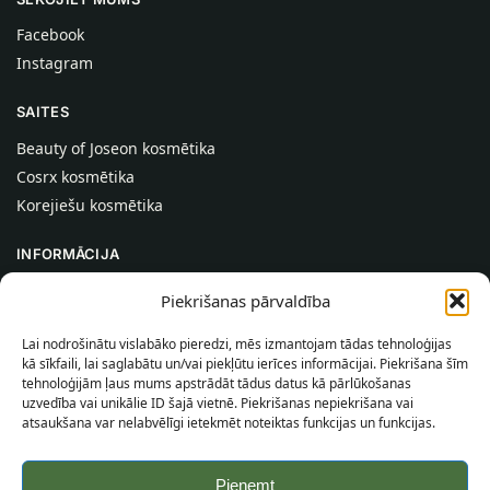
Facebook
Instagram
SAITES
Beauty of Joseon kosmētika
Cosrx kosmētika
Korejiešu kosmētika
INFORMĀCIJA
Par mums
Piekrišanas pārvaldība
Kontakti
Lai nodrošinātu vislabāko pieredzi, mēs izmantojam tādas tehnoloģijas
Palīdzība
kā sīkfaili, lai saglabātu un/vai piekļūtu ierīces informācijai. Piekrišana šīm
tehnoloģijām ļaus mums apstrādāt tādus datus kā pārlūkošanas
INFORMĀCIJA PIRCĒJAM
uzvedība vai unikālie ID šajā vietnē. Piekrišanas nepiekrišana vai
atsaukšana var nelabvēlīgi ietekmēt noteiktas funkcijas un funkcijas.
Piegādes nosacījumi
Noteikumi un nosacījumi
Pieņemt
Konfidencialitātes politika