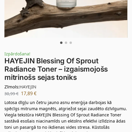
Izpārdošana!
HAYEJIN Blessing Of Sprout
Radiance Toner – izgaismojošs
mitrinošs sejas toniks
Zīmols:
HAYEJIN
17,89
€
30,99
€
Lotosa dīgļu un četru jauno asnu enerģija darbojas kā
spēcīgs mitruma magnēts, atgriežot sejai zaudēto dzīvīgumu.
Viegla tekstūra HAYEJIN Blessing Of Sprout Radiance Toner
sastāvā esošais niacinamīds un ektoīns efektīvi izlīdzina ādas
toni un pasargā to no ikdienas vides stresa. Kūstošās