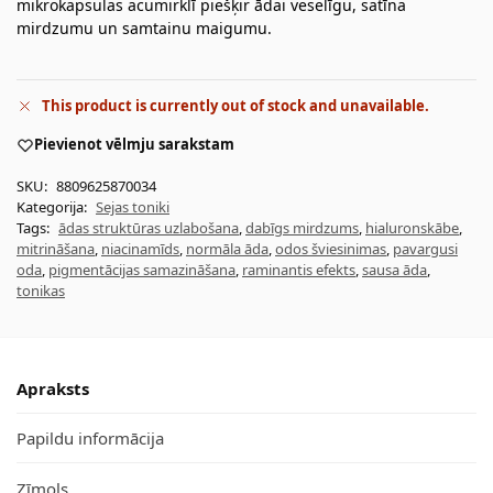
mikrokapsulas acumirklī piešķir ādai veselīgu, satīna
mirdzumu un samtainu maigumu.
This product is currently out of stock and unavailable.
Pievienot vēlmju sarakstam
SKU:
8809625870034
Kategorija:
Sejas toniki
Tags:
ādas struktūras uzlabošana
,
dabīgs mirdzums
,
hialuronskābe
,
mitrināšana
,
niacinamīds
,
normāla āda
,
odos šviesinimas
,
pavargusi
oda
,
pigmentācijas samazināšana
,
raminantis efekts
,
sausa āda
,
tonikas
Apraksts
Papildu informācija
Zīmols