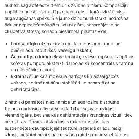
audiem saglabāties tvirtiem un dzīvības pilniem. Kompozīciju
papildina unikāls četru dīgstu komplekss, kurā uzkrāts viss
auga augšanas spēks. Šie jauno dzinumu ekstrakti nodrošina
ādu ar nepieciešamākajām uzturvielām, pasargājot to no
oksidatīvā stresa, ko rada piesārņotā pilsētas vide.
Lotosa dīgļu ekstrakts:
piepilda audus ar mitrumu un
piešķir ādai atpūtušos, veselīgu izskatu;
Četru dīgstu komplekss:
brokoļu, kviešu, rapšu un Japānas
soforas pumpuru ekstrakti darbojas kā koncentrēts vitamīnu
un minerālvielu avots;
Ektoīns:
šī unikālā molekula darbojas kā aizsargājošs
vairogs, nodrošinot šūnu stabilitāti un pasargājot no
dehidratācijas.
Zinātniski pamatotā niacinamīda un adenozīna klātbūtne
formulā nodrošina divkāršu iedarbību: sejas tonis kļūst
vienmērīgāks, bet smalkās dehidratācijas krunciņas vizuāli tiek
aizpildītas. Gaismu atstarojošās mikrokapsulas, kas
suspendētas caurspīdīgajā tekstūrā, saskarē ar ādu maigi
izkūst, piešķirot sejai smalku, satīna mirdzumu bez jebkādas