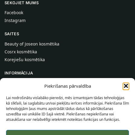
SEKOJIET MUMS
Facebook
Instagram
SAITES
Beauty of Joseon kosmētika
Cosrx kosmētika
Korejiešu kosmētika
INFORMĀCIJA
Par mums
Piekrišanas pārvaldība
Kontakti
Lai nodrošinātu vislabāko pieredzi, mēs izmantojam tādas tehnoloģijas
Palīdzība
kā sīkfaili, lai saglabātu un/vai piekļūtu ierīces informācijai. Piekrišana šīm
tehnoloģijām ļaus mums apstrādāt tādus datus kā pārlūkošanas
INFORMĀCIJA PIRCĒJAM
uzvedība vai unikālie ID šajā vietnē. Piekrišanas nepiekrišana vai
atsaukšana var nelabvēlīgi ietekmēt noteiktas funkcijas un funkcijas.
Piegādes nosacījumi
Noteikumi un nosacījumi