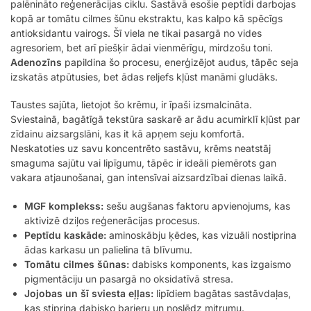
palēnināto reģenerācijas ciklu. Sastāvā esošie peptīdi darbojas
kopā ar tomātu cilmes šūnu ekstraktu, kas kalpo kā spēcīgs
antioksidantu vairogs. Šī viela ne tikai pasargā no vides
agresoriem, bet arī piešķir ādai vienmērīgu, mirdzošu toni.
Adenozīns
papildina šo procesu, enerģizējot audus, tāpēc seja
izskatās atpūtusies, bet ādas reljefs kļūst manāmi gludāks.
Taustes sajūta, lietojot šo krēmu, ir īpaši izsmalcināta.
Sviestainā, bagātīgā tekstūra saskarē ar ādu acumirklī kļūst par
zīdainu aizsargslāni, kas it kā apņem seju komfortā.
Neskatoties uz savu koncentrēto sastāvu, krēms neatstāj
smaguma sajūtu vai lipīgumu, tāpēc ir ideāli piemērots gan
vakara atjaunošanai, gan intensīvai aizsardzībai dienas laikā.
MGF komplekss:
sešu augšanas faktoru apvienojums, kas
aktivizē dziļos reģenerācijas procesus.
Peptīdu kaskāde:
aminoskābju ķēdes, kas vizuāli nostiprina
ādas karkasu un palielina tā blīvumu.
Tomātu cilmes šūnas:
dabisks komponents, kas izgaismo
pigmentāciju un pasargā no oksidatīvā stresa.
Jojobas un šī sviesta eļļas:
lipīdiem bagātas sastāvdaļas,
kas stiprina dabisko barjeru un noslēdz mitrumu.