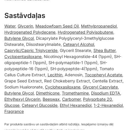
Sastāvdaļas
Water
,
Glycerin
,
Meadowfoam Seed Oil
,
Methylpropanediol
,
Hydrogenated Polydecene
,
Hydrogenated Polyisobutene
,
Butylene Glycol
, Dicaprylate Polyglyceryl-3methylglucose
Distearate, Diisostearylmalate,
Cetearyl Alcohol
,
Caprylic/Capric Triglyceride
, Glyceril Stearate,
Shea Butter
,
Cyclopentasiloxane
, Nicotinoyl Hexagonstide-44 (1ppm), SH-
oligopeptide-1 (1ppm), SH-polymaptide-1 (1ppm), SH-
polypeptide-16 (1ppm), SH-polypeptde-4(1ppm), Tomato
Callus Culture Extract,
Lecithin
, Adenosin,
Tocopheryl Acetate
,
Grape Seed Extract, Red Chokeberry Extract, Centella Extract,
Sodium Hualoronate,
Cyclohexasiloxane
,
Glyceryl Caprylate
,
Butylene Glycol
,
Dimethicone
,
Tromethamine
,
Disodium EDTA
,
Ethylhexyl Glycerin
,
Beeswax
,
Carbomer
,
Polysorbate 20
,
Glucose
,
Cetearyl Glucoside
,
Ethyl Hexanediol
,
1-2-Hexanediol
,
Fragrance
Par produkta sastāvu un sastāvdaļām atbild ražotājs. Iespējamo izmaiņu dēļ