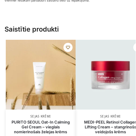
vienmēr iesakām pārbaudīt sastāvu tieši uz iepakojuma.
Saistītie produkti
SEJAS KRĒMI
SEJAS KRĒMI
PURITO SEOUL Oat-In Calming
MEDI-PEEL Retinol Collage
Gel Cream – vieglais
Lifting Cream – stangrinoš
nomierinošais želejas krēms
veidojošs krēms