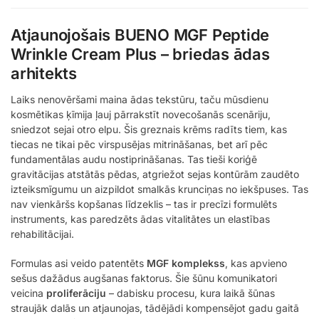
Atjaunojošais BUENO MGF Peptide
Wrinkle Cream Plus – briedas ādas
arhitekts
Laiks nenovēršami maina ādas tekstūru, taču mūsdienu
kosmētikas ķīmija ļauj pārrakstīt novecošanās scenāriju,
sniedzot sejai otro elpu. Šis greznais krēms radīts tiem, kas
tiecas ne tikai pēc virspusējas mitrināšanas, bet arī pēc
fundamentālas audu nostiprināšanas. Tas tieši koriģē
gravitācijas atstātās pēdas, atgriežot sejas kontūrām zaudēto
izteiksmīgumu un aizpildot smalkās krunciņas no iekšpuses. Tas
nav vienkāršs kopšanas līdzeklis – tas ir precīzi formulēts
instruments, kas paredzēts ādas vitalitātes un elastības
rehabilitācijai.
Formulas asi veido patentēts
MGF komplekss
, kas apvieno
sešus dažādus augšanas faktorus. Šie šūnu komunikatori
veicina
proliferāciju
– dabisku procesu, kura laikā šūnas
straujāk dalās un atjaunojas, tādējādi kompensējot gadu gaitā