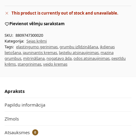
This product is currently out of stock and unavailable.
Pievienot vēlmju sarakstam
SKU:
8809747300020
Kategorija:
Sejas krēmi
Tags:
elastingumo gerinimas
,
grumbu izlīdzināšana
,
ikdienas
lietošana
,
jauninantis kremas
,
ląstelių atsinaujinimas
,
mazina
grumbus
,
mitrināšana
,
nogatavo āda
,
odos atsinaujinimas
,
peptīdu
krēms
,
stangrinimas
,
veido kremas
Apraksts
Papildu informācija
Zīmols
Atsauksmes
0