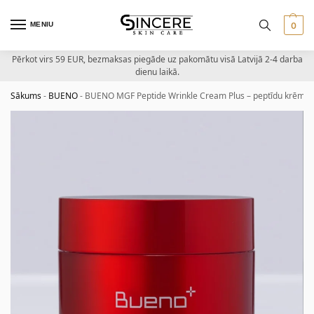
MENIU
0
Pērkot virs 59 EUR, bezmaksas piegāde uz pakomātu visā Latvijā 2-4 darba
dienu laikā.
Sākums
-
BUENO
-
BUENO MGF Peptide Wrinkle Cream Plus – peptīdu krēms