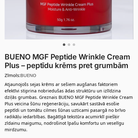
BUENO MGF Peptide Wrinkle Cream
Plus – peptīdu krēms pret grumbām
Zīmols:
BUENO
Atjaunojošs sejas krēms ar sešiem augšanas faktoriem
efektīvi stiprina nobriedušas ādas struktūru un izlīdzina
dziļās grumbas. Greznais BUENO MGF Peptide Wrinkle Cream
Plus veicina šūnu reģenerāciju, savukārt sastāvā esošie
peptīdi un tomātu cilmes šūnas uzticami pasargā no brīvo
radikāļu iedarbības. Bagātīgā tekstūra acumirklī piešķir
zīdainu maigumu, nodrošinot īpašu komfortu un veselīgu
mirdzumu.