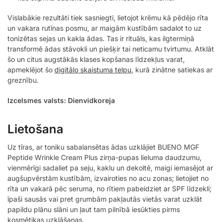
Vislabākie rezultāti tiek sasniegti, lietojot krēmu kā pēdējo rīta
un vakara rutīnas posmu, ar maigām kustībām sadalot to uz
tonizētas sejas un kakla ādas. Tas ir rituāls, kas ilgtermiņā
transformē ādas stāvokli un piešķir tai neticamu tvirtumu. Atklāt
šo un citus augstākās klases kopšanas līdzekļus varat,
apmeklējot šo
digitālo skaistuma telpu
, kurā zinātne satiekas ar
greznību.
Izcelsmes valsts: Dienvidkoreja
Lietošana
Uz tīras, ar toniku sabalansētas ādas uzklājiet BUENO MGF
Peptide Wrinkle Cream Plus zirņa-pupas lieluma daudzumu,
vienmērīgi sadaliet pa seju, kaklu un dekoltē, maigi iemasējot ar
augšupvērstām kustībām, izvairoties no acu zonas; lietojiet no
rīta un vakarā pēc seruma, no rītiem pabeidziet ar SPF līdzekli;
īpaši sausās vai pret grumbām pakļautās vietās varat uzklāt
papildu plānu slāni un ļaut tam pilnībā iesūkties pirms
kosmētikas uzklāšanas.