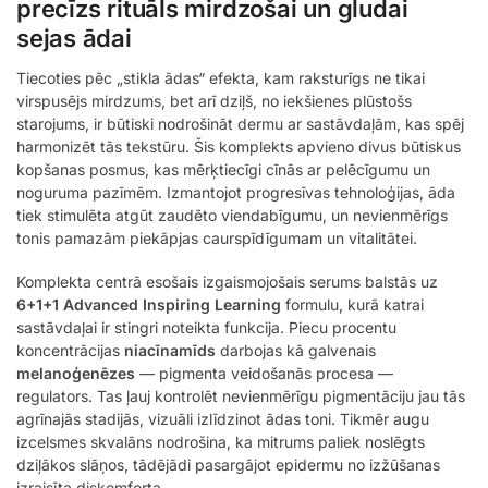
precīzs rituāls mirdzošai un gludai
sejas ādai
Tiecoties pēc „stikla ādas“ efekta, kam raksturīgs ne tikai
virspusējs mirdzums, bet arī dziļš, no iekšienes plūstošs
starojums, ir būtiski nodrošināt dermu ar sastāvdaļām, kas spēj
harmonizēt tās tekstūru. Šis komplekts apvieno divus būtiskus
kopšanas posmus, kas mērķtiecīgi cīnās ar pelēcīgumu un
noguruma pazīmēm. Izmantojot progresīvas tehnoloģijas, āda
tiek stimulēta atgūt zaudēto viendabīgumu, un nevienmērīgs
tonis pamazām piekāpjas caurspīdīgumam un vitalitātei.
Komplekta centrā esošais izgaismojošais serums balstās uz
6+1+1 Advanced Inspiring Learning
formulu, kurā katrai
sastāvdaļai ir stingri noteikta funkcija. Piecu procentu
koncentrācijas
niacīnamīds
darbojas kā galvenais
melanoģenēzes
— pigmenta veidošanās procesa —
regulators. Tas ļauj kontrolēt nevienmērīgu pigmentāciju jau tās
agrīnajās stadijās, vizuāli izlīdzinot ādas toni. Tikmēr augu
izcelsmes skvalāns nodrošina, ka mitrums paliek noslēgts
dziļākos slāņos, tādējādi pasargājot epidermu no izžūšanas
izraisīta diskomforta.