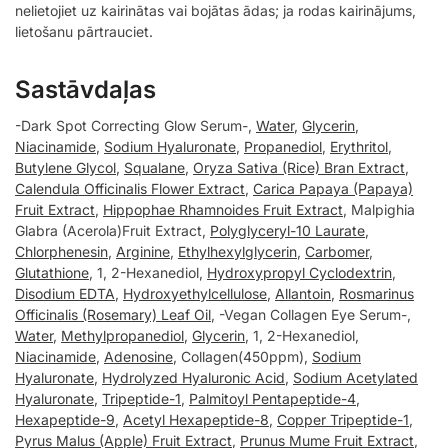
nelietojiet uz kairinātas vai bojātas ādas; ja rodas kairinājums,
lietošanu pārtrauciet.
Sastāvdaļas
-Dark Spot Correcting Glow Serum-,
Water
,
Glycerin
,
Niacinamide
,
Sodium Hyaluronate
,
Propanediol
,
Erythritol
,
Butylene Glycol
,
Squalane
,
Oryza Sativa (Rice) Bran Extract
,
Calendula Officinalis Flower Extract
,
Carica Papaya (Papaya)
Fruit Extract
,
Hippophae Rhamnoides Fruit Extract
, Malpighia
Glabra (Acerola)Fruit Extract,
Polyglyceryl-10 Laurate
,
Chlorphenesin
,
Arginine
,
Ethylhexylglycerin
,
Carbomer
,
Glutathione
, 1, 2-Hexanediol,
Hydroxypropyl Cyclodextrin
,
Disodium EDTA
,
Hydroxyethylcellulose
,
Allantoin
,
Rosmarinus
Officinalis (Rosemary) Leaf Oil
, -Vegan Collagen Eye Serum-,
Water
,
Methylpropanediol
,
Glycerin
, 1, 2-Hexanediol,
Niacinamide
,
Adenosine
, Collagen(450ppm),
Sodium
Hyaluronate
,
Hydrolyzed Hyaluronic Acid
,
Sodium Acetylated
Hyaluronate
,
Tripeptide-1
,
Palmitoyl Pentapeptide-4
,
Hexapeptide-9
,
Acetyl Hexapeptide-8
,
Copper Tripeptide-1
,
Pyrus Malus (Apple) Fruit Extract
,
Prunus Mume Fruit Extract
,