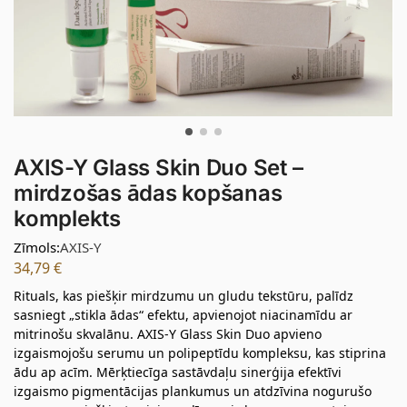
AXIS-Y Glass Skin Duo Set –
mirdzošas ādas kopšanas
komplekts
Zīmols:
AXIS-Y
34,79
€
Rituals, kas piešķir mirdzumu un gludu tekstūru, palīdz
sasniegt „stikla ādas“ efektu, apvienojot niacinamīdu ar
mitrinošu skvalānu. AXIS-Y Glass Skin Duo apvieno
izgaismojošu serumu un polipeptīdu kompleksu, kas stiprina
ādu ap acīm. Mērķtiecīga sastāvdaļu sinerģija efektīvi
izgaismo pigmentācijas plankumus un atdzīvina nogurušo