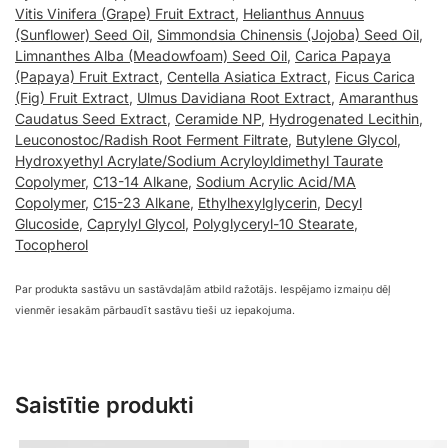
Vitis Vinifera (Grape) Fruit Extract
,
Helianthus Annuus
(Sunflower) Seed Oil
,
Simmondsia Chinensis (Jojoba) Seed Oil
,
Limnanthes Alba (Meadowfoam) Seed Oil
,
Carica Papaya
(Papaya) Fruit Extract
,
Centella Asiatica Extract
,
Ficus Carica
(Fig) Fruit Extract
,
Ulmus Davidiana Root Extract
,
Amaranthus
Caudatus Seed Extract
,
Ceramide NP
,
Hydrogenated Lecithin
,
Leuconostoc/Radish Root Ferment Filtrate
,
Butylene Glycol
,
Hydroxyethyl Acrylate/Sodium Acryloyldimethyl Taurate
Copolymer
,
C13-14 Alkane
,
Sodium Acrylic Acid/MA
Copolymer
,
C15-23 Alkane
,
Ethylhexylglycerin
,
Decyl
Glucoside
,
Caprylyl Glycol
,
Polyglyceryl-10 Stearate
,
Tocopherol
Par produkta sastāvu un sastāvdaļām atbild ražotājs. Iespējamo izmaiņu dēļ
vienmēr iesakām pārbaudīt sastāvu tieši uz iepakojuma.
Saistītie produkti