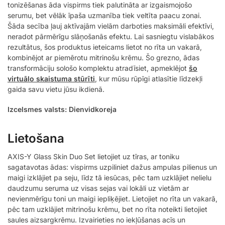
tonizēšanas āda vispirms tiek palutināta ar izgaismojošo
serumu, bet vēlāk īpaša uzmanība tiek veltīta paacu zonai.
Šāda secība ļauj aktīvajām vielām darboties maksimāli efektīvi,
neradot pārmērīgu slāņošanās efektu. Lai sasniegtu vislabākos
rezultātus, šos produktus ieteicams lietot no rīta un vakarā,
kombinējot ar piemērotu mitrinošu krēmu. Šo grezno, ādas
transformāciju sološo komplektu atradīsiet, apmeklējot
šo
virtuālo skaistuma stūrīti
, kur mūsu rūpīgi atlasītie līdzekļi
gaida savu vietu jūsu ikdienā.
Izcelsmes valsts: Dienvidkoreja
Lietošana
AXIS-Y Glass Skin Duo Set lietojiet uz tīras, ar toniku
sagatavotas ādas: vispirms uzpiliniet dažus ampulas pilienus un
maigi izklājiet pa seju, līdz tā iesūcas, pēc tam uzklājiet nelielu
daudzumu seruma uz visas sejas vai lokāli uz vietām ar
nevienmērīgu toni un maigi iepliķējiet. Lietojiet no rīta un vakarā,
pēc tam uzklājiet mitrinošu krēmu, bet no rīta noteikti lietojiet
saules aizsargkrēmu. Izvairieties no iekļūšanas acīs un