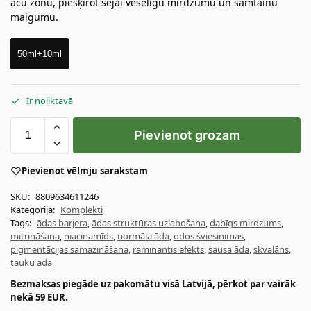
acu zonu, piešķirot sejai veselīgu mirdzumu un samtainu
maigumu.
50ml+10ml
Ir noliktavā
Pievienot grozam
Pievienot vēlmju sarakstam
SKU:
8809634611246
Kategorija:
Komplekti
Tags:
ādas barjera
,
ādas struktūras uzlabošana
,
dabīgs mirdzums
,
mitrināšana
,
niacinamīds
,
normāla āda
,
odos šviesinimas
,
pigmentācijas samazināšana
,
raminantis efekts
,
sausa āda
,
skvalāns
,
tauku āda
Bezmaksas piegāde uz pakomātu visā Latvijā, pērkot par vairāk
nekā 59 EUR.