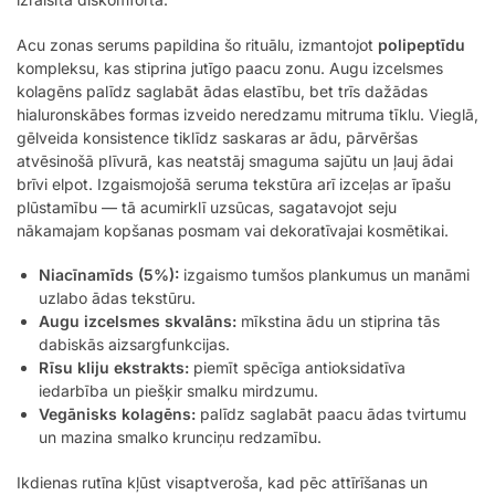
Acu zonas serums papildina šo rituālu, izmantojot
polipeptīdu
kompleksu, kas stiprina jutīgo paacu zonu. Augu izcelsmes
kolagēns palīdz saglabāt ādas elastību, bet trīs dažādas
hialuronskābes formas izveido neredzamu mitruma tīklu. Vieglā,
gēlveida konsistence tiklīdz saskaras ar ādu, pārvēršas
atvēsinošā plīvurā, kas neatstāj smaguma sajūtu un ļauj ādai
brīvi elpot. Izgaismojošā seruma tekstūra arī izceļas ar īpašu
plūstamību — tā acumirklī uzsūcas, sagatavojot seju
nākamajam kopšanas posmam vai dekoratīvajai kosmētikai.
Niacīnamīds (5%):
izgaismo tumšos plankumus un manāmi
uzlabo ādas tekstūru.
Augu izcelsmes skvalāns:
mīkstina ādu un stiprina tās
dabiskās aizsargfunkcijas.
Rīsu kliju ekstrakts:
piemīt spēcīga antioksidatīva
iedarbība un piešķir smalku mirdzumu.
Vegānisks kolagēns:
palīdz saglabāt paacu ādas tvirtumu
un mazina smalko krunciņu redzamību.
Ikdienas rutīna kļūst visaptveroša, kad pēc attīrīšanas un