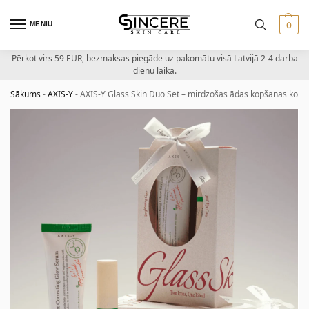
MENIU
0
Pērkot virs 59 EUR, bezmaksas piegāde uz pakomātu visā Latvijā 2-4 darba
dienu laikā.
Sākums
-
AXIS-Y
-
AXIS-Y Glass Skin Duo Set – mirdzošas ādas kopšanas komp