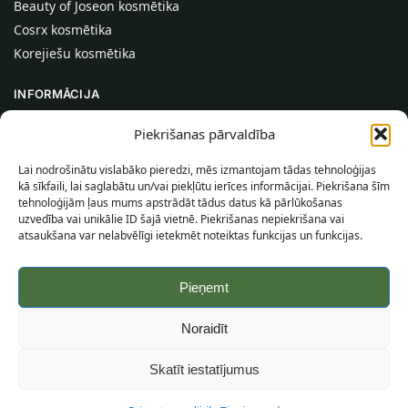
Beauty of Joseon kosmētika
Cosrx kosmētika
Korejiešu kosmētika
INFORMĀCIJA
Par mums
Piekrišanas pārvaldība
Kontakti
Lai nodrošinātu vislabāko pieredzi, mēs izmantojam tādas tehnoloģijas
Palīdzība
kā sīkfaili, lai saglabātu un/vai piekļūtu ierīces informācijai. Piekrišana šīm
tehnoloģijām ļaus mums apstrādāt tādus datus kā pārlūkošanas
INFORMĀCIJA PIRCĒJAM
uzvedība vai unikālie ID šajā vietnē. Piekrišanas nepiekrišana vai
atsaukšana var nelabvēlīgi ietekmēt noteiktas funkcijas un funkcijas.
Piegādes nosacījumi
Noteikumi un nosacījumi
Pieņemt
Konfidencialitātes politika
Vietnes karte
Noraidīt
©
2026
SincereSkin.lv
Visas tiesības aizsargātas.
Skatīt iestatījumus