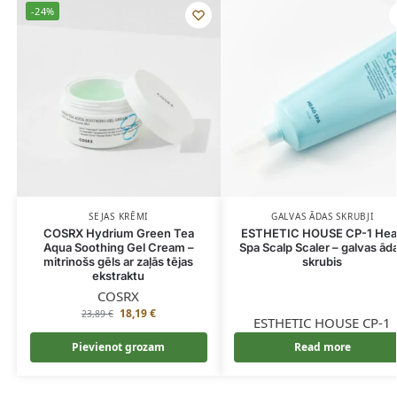
-24%
SEJAS KRĒMI
GALVAS ĀDAS SKRUBJI
COSRX Hydrium Green Tea
ESTHETIC HOUSE CP-1 He
Aqua Soothing Gel Cream –
Spa Scalp Scaler – galvas ād
mitrinošs gēls ar zaļās tējas
skrubis
ekstraktu
COSRX
18,19
€
23,89
€
ESTHETIC HOUSE CP-1
Pievienot grozam
Read more