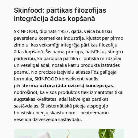
Skinfood: pārtikas filozofijas
integrācija ādas kopšanā
SKINFOOD, dibināts 1957. gadā, veica būtisku
pavērsienu kosmētikas industrijā, kļūstot par pirmo
zīmolu, kas veiksmīgi integrēja pārtikas filozofiju
ādas kopšanā. Šis pamatprincips, balstīts uz stingru
pārliecību, ka barojoša pārtika ir būtiska mirdzošai
un veselīgai ādai, nosaka katru produkta izstrādes
posmu. No precīzas izejvielu atlases līdz galīgajai
formulai, SKINFOOD konsekventi vadās
pēc
derma-uztura (āda-uzturs) koncepcijas
,
nodrošinot, ka visos produktos tiek izmantotas tikai
augstākās kvalitātes, ādai labvēlīgas pārtikas
sastāvdaļas. Šī sistemātiskā pieeja atspoguļo
holistisku pieeju skaistumam – neatņemamu
veselīga dzīvesveida sastāvdaļu.