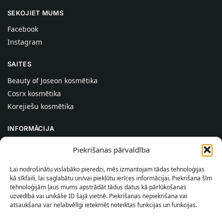
SEKOJIET MUMS
Facebook
Instagram
SAITES
Beauty of Joseon kosmētika
Cosrx kosmētika
Korejiešu kosmētika
INFORMĀCIJA
Par mums
Piekrišanas pārvaldība
Kontakti
Lai nodrošinātu vislabāko pieredzi, mēs izmantojam tādas tehnoloģijas
Palīdzība
kā sīkfaili, lai saglabātu un/vai piekļūtu ierīces informācijai. Piekrišana šīm
tehnoloģijām ļaus mums apstrādāt tādus datus kā pārlūkošanas
INFORMĀCIJA PIRCĒJAM
uzvedība vai unikālie ID šajā vietnē. Piekrišanas nepiekrišana vai
atsaukšana var nelabvēlīgi ietekmēt noteiktas funkcijas un funkcijas.
Piegādes nosacījumi
Noteikumi un nosacījumi