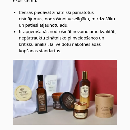
ekosistēmu.
Cenšas piedāvāt zinātniski pamatotus
risinājumus, nodrošinot veselīgāku, mirdzošāku
un patiesi atjaunotu ādu.
Ir apņemšanās nodrošināt nevainojamu kvalitāti,
nepārtrauktu zinātnisko pilnveidošanos un
kritisku analīzi, lai veidotu nākotnes ādas
kopšanas standartus.