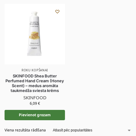
ROKU KOPŠANAI
SKINFOOD Shea Butter
Perfumed Hand Cream (Honey
Scent) – medus aromāta
taukmedža sviesta krēms
SKINFOOD
6,09
€
Pievienot grozam
Viena rezultāta rādīšana