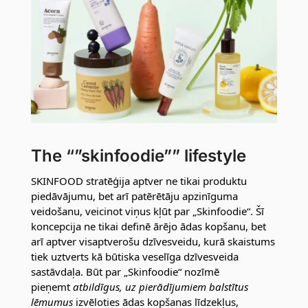
The “”skinfoodie”” lifestyle
SKINFOOD stratēģija aptver ne tikai produktu
piedāvājumu, bet arī patērētāju apzinīguma
veidošanu, veicinot viņus kļūt par „Skinfoodie“. Šī
koncepcija ne tikai definē ārējo ādas kopšanu, bet
arī aptver visaptverošu dzīvesveidu, kurā skaistums
tiek uztverts kā būtiska veselīga dzīvesveida
sastāvdaļa. Būt par „Skinfoodie“ nozīmē
pieņemt
atbildīgus, uz pierādījumiem balstītus
lēmumus
izvēloties ādas kopšanas līdzekļus,