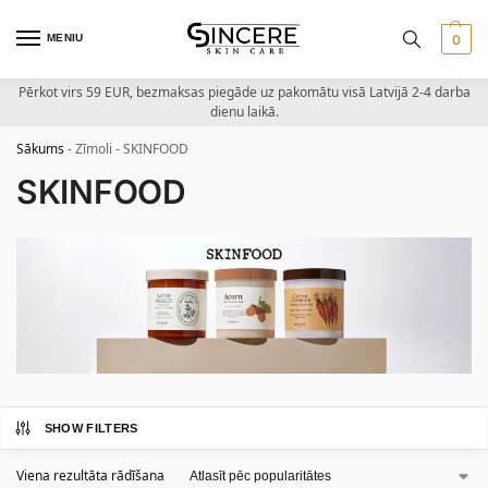
MENIU
0
Pērkot virs 59 EUR, bezmaksas piegāde uz pakomātu visā Latvijā 2-4 darba
dienu laikā.
Sākums
-
Zīmoli
-
SKINFOOD
SKINFOOD
SHOW FILTERS
Viena rezultāta rādīšana