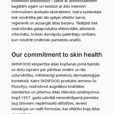
bioaktīvās sastāvdaļas
– sākot ar antioksidantiem
bagātām ogām un beidzot ar ādu intensīvi
mitrinošiem avokado ekstraktiem. Katra sastāvdaļa
tiek novērtēta pēc tās spējas efektīvi barot,
reģenerēt un aizsargāt ādas barjeru. Tādējādi tiek
nodrošināta galaprodukta efektivitāte, atbilstoši
informētu, kritiski domājošu patērētāju cerībām,
kuri novērtē zinātniski pamatotu analīzi.
Our commitment to skin health
SKINFOOD ekspertīze ādas kopšanas jomā balstās
uz dziļu izpratni par pārtikas zinātni un tās
uzturvērtību, mērķtiecīgi pielietotu dermatoloģijas
kontekstā. Katrs SKINFOOD produkts iemieso šo
filozofiju, nodrošinot augstākos kvalitātes
standartus un jūtamus ādas stāvokļa uzlabojumus.
Kopš 1957. gada uzkrātā nenovērtējamā pieredze
ļauj zīmolam nepārtraukti attīstīties, ieviest
inovācijas un radīt formulas, kas efektīvi kopj ādas