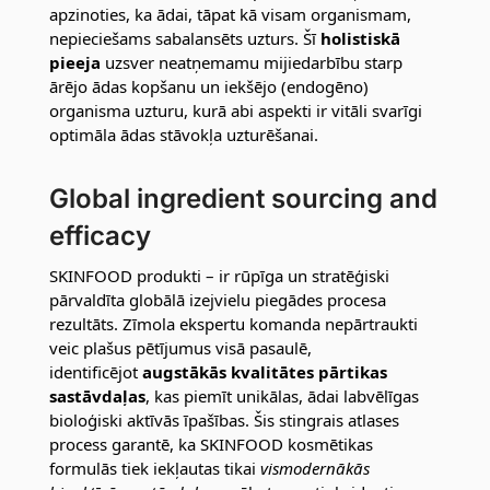
apzinoties, ka ādai, tāpat kā visam organismam,
nepieciešams sabalansēts uzturs. Šī
holistiskā
pieeja
uzsver neatņemamu mijiedarbību starp
ārējo ādas kopšanu un iekšējo (endogēno)
organisma uzturu, kurā abi aspekti ir vitāli svarīgi
optimāla ādas stāvokļa uzturēšanai.
Global ingredient sourcing and
efficacy
SKINFOOD produkti – ir rūpīga un stratēģiski
pārvaldīta globālā izejvielu piegādes procesa
rezultāts. Zīmola ekspertu komanda nepārtraukti
veic plašus pētījumus visā pasaulē,
identificējot
augstākās kvalitātes pārtikas
sastāvdaļas
, kas piemīt unikālas, ādai labvēlīgas
bioloģiski aktīvās īpašības. Šis stingrais atlases
process garantē, ka SKINFOOD kosmētikas
formulās tiek iekļautas tikai
vismodernākās