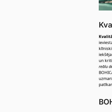
Kva
Kvalit
ievies
klīnisk
iekšēja
un kri
reālu d
BOHICAR
uzmanīb
patīka
BOH