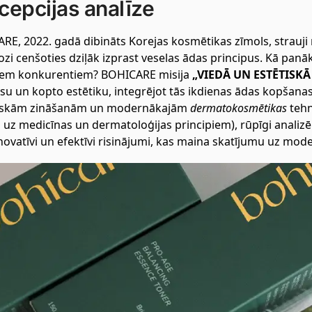
cepcijas analīze
E, 2022. gadā dibināts Korejas kosmētikas zīmols, strauji n
zi cenšoties dziļāk izprast veselas ādas principus. Kā panākt 
em konkurentiem? BOHICARE misija
„VIEDĀ UN ESTĒTISK
u un kopto estētiku, integrējot tās ikdienas ādas kopšanas 
iskām zināšanām un modernākajām
dermatokosmētikas
tehn
 uz medicīnas un dermatoloģijas principiem), rūpīgi analizē 
inovatīvi un efektīvi risinājumi, kas maina skatījumu uz mo