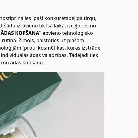
ostiprinājies īpaši konkurētspējīgā tirgū,
šādu izrāvienu tik īsā laikā, izceļoties no
Ā ĀDAS KOPŠANA“
apvieno tehnoloģisko
rutīnā. Zīmols, balstoties uz plašām
oloģijām (proti, kosmētikas, kuras izstrāde
individuālās ādas vajadzības. Tādējādi tiek
dernu ādas kopšanu.