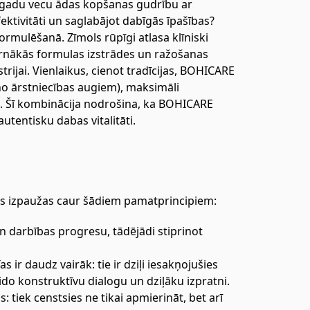
m gadu vecu ādas kopšanas gudrību ar
ivitāti un saglabājot dabīgās īpašības?
ormulēšanā. Zīmols rūpīgi atlasa klīniski
ernākās formulas izstrādes un ražošanas
jai. Vienlaikus, cienot tradīcijas, BOHICARE
o ārstniecības augiem), maksimāli
i). Šī kombinācija nodrošina, ka BOHICARE
autentisku dabas vitalitāti.
 kas izpaužas caur šādiem pamatprincipiem:
n darbības progresu, tādējādi stiprinot
as ir daudz vairāk: tie ir dziļi iesakņojušies
ido konstruktīvu dialogu un dziļāku izpratni.
 tiek censtsies ne tikai apmierināt, bet arī