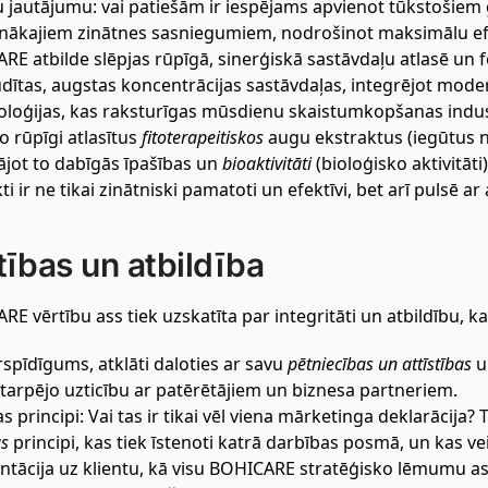
u jautājumu: vai patiešām ir iespējams apvienot tūkstošie
ākajiem zinātnes sasniegumiem, nodrošinot maksimālu efekt
E atbilde slēpjas rūpīgā, sinerģiskā sastāvdaļu atlasē un f
dītas, augstas koncentrācijas sastāvdaļas, integrējot mod
loģijas, kas raksturīgas mūsdienu skaistumkopšanas industri
 rūpīgi atlasītus
fitoterapeitiskos
augu ekstraktus (iegūtus n
ājot to dabīgās īpašības un
bioaktivitāti
(bioloģisko aktivitāt
i ir ne tikai zinātniski pamatoti un efektīvi, bet arī pulsē ar 
tības un atbildība
E vērtību ass tiek uzskatīta par integritāti un atbildību,
spīdīgums, atklāti daloties ar savu
pētniecības un attīstības
u
tarpējo uzticību ar patērētājiem un biznesa partneriem.
as principi: Vai tas ir tikai vēl viena mārketinga deklarācija? T
as
principi, kas tiek īstenoti katrā darbības posmā, un kas ve
ntācija uz klientu, kā visu BOHICARE stratēģisko lēmumu ass: