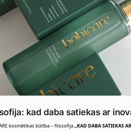
osofija: kad daba satiekas ar ino
RE kosmētikas būtība – filozofija
„KAD DABA SATIEKAS A