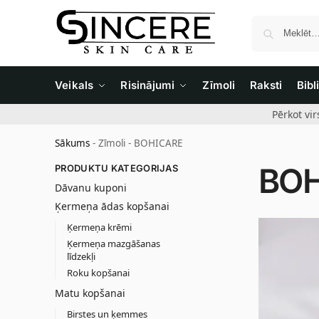
Veikals
Risinājumi
Zīmoli
Raksti
Bibl
Pērkot vi
Sākums
-
Zīmoli
-
BOHICARE
BOH
PRODUKTU KATEGORIJAS
Dāvanu kuponi
Ķermeņa ādas kopšanai
Ķermeņa krēmi
Ķermeņa mazgāšanas
līdzekļi
Roku kopšanai
Matu kopšanai
Birstes un ķemmes