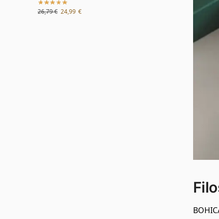
26,79
€
24,99
€
Fil
BOHICA