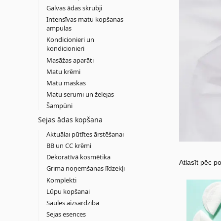
Galvas ādas skrubji
Intensīvas matu kopšanas
ampulas
Kondicionieri un
kondicionieri
Masāžas aparāti
Matu krēmi
Matu maskas
Matu serumi un želejas
Šampūni
Sejas ādas kopšana
Aktuālai pūtītes ārstēšanai
BB un CC krēmi
Dekoratīvā kosmētika
Grima noņemšanas līdzekļi
Komplekti
Lūpu kopšanai
Saules aizsardzība
Sejas esences