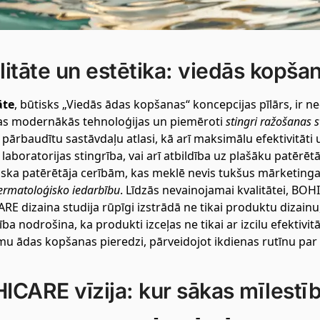
litāte un estētika: viedās kopša
āte
, būtisks „Viedās ādas kopšanas“ koncepcijas pīlārs, ir 
tas modernākās tehnoloģijas un piemēroti
stingri ražošanas s
i pārbaudītu sastāvdaļu atlasi, kā arī maksimālu efektivitāti 
 laboratorijas stingrība, vai arī atbildība uz plašāku patērē
tiska patērētāja cerībām, kas meklē nevis tukšus mārketing
ermatoloģisko iedarbību
. Līdzās nevainojamai kvalitātei, BOHI
E dizaina studija rūpīgi izstrādā ne tikai produktu dizainu,
a nodrošina, ka produkti izceļas ne tikai ar izcilu efektivitā
mu ādas kopšanas pieredzi, pārveidojot ikdienas rutīnu par
ICARE vīzija: kur sākas mīlestīb