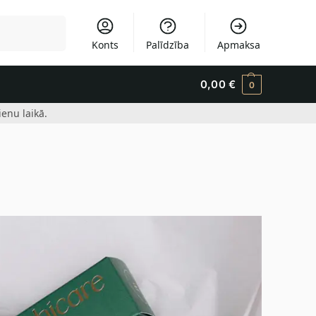
Meklēšana
Konts
Palīdzība
Apmaksa
0,00
€
0
enu laikā.