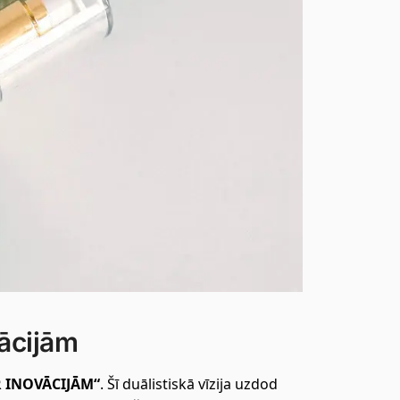
vācijām
R INOVĀCIJĀM“
. Šī duālistiskā vīzija uzdod