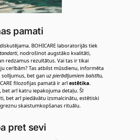
nas pamati
nediskutējama. BOHICARE laboratorijās tiek
tandarti
, nodrošinot augstāko kvalitāti,
un redzamus rezultātus. Vai tas ir tikai
tāju cerībām? Tas atbilst mūsdienu, informēta
a solījumus, bet gan
uz pierādījumiem balstītu,
CARE filozofijas pamatā ir arī
estētika
.
 bet arī katru iepakojuma detaļu. Šī
ti, bet arī piedāvātu izsmalcinātu, estētiski
 greznu skaistumkopšanas rituālu.
a pret sevi