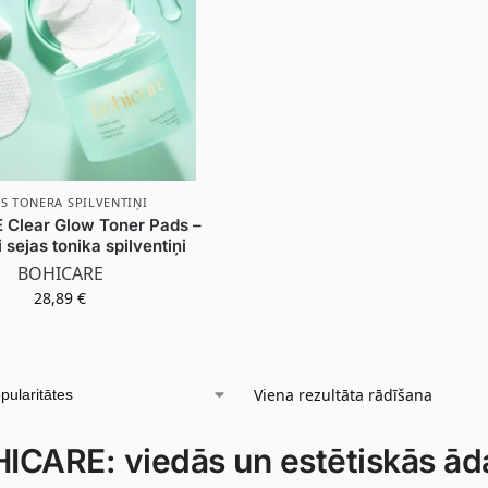
AS TONERA SPILVENTIŅI
Clear Glow Toner Pads –
 sejas tonika spilventiņi
BOHICARE
28,89
€
Viena rezultāta rādīšana
ICARE: viedās un estētiskās ād