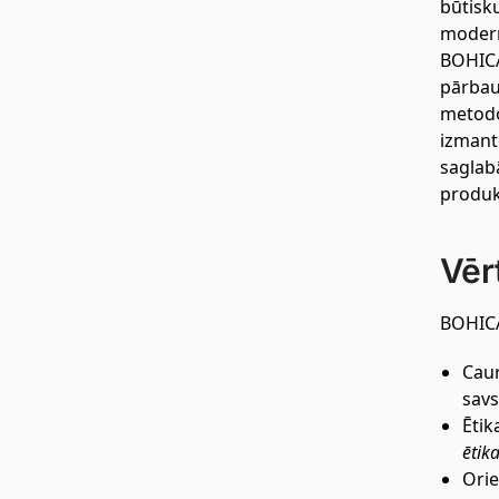
būtisk
modern
BOHICAR
pārbau
metodo
izmanto
saglab
produkt
Vēr
BOHICAR
Caur
savs
Ētik
ētik
Orie