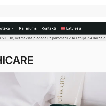
iotēka
Par mums
Kontakti
Latviešu
rs 59 EUR, bezmaksas piegāde uz pakomātu visā Latvijā 2-4 darba di
ICARE