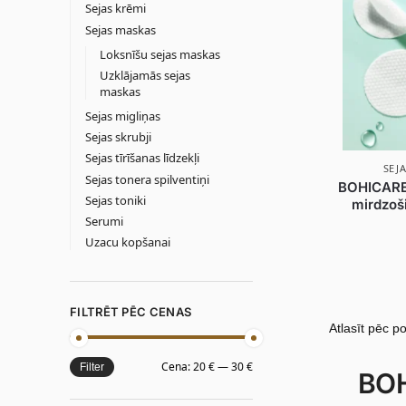
Sejas krēmi
Sejas maskas
Loksnīšu sejas maskas
Uzklājamās sejas
maskas
Sejas migliņas
Sejas skrubji
Sejas tīrīšanas līdzekļi
SEJ
Sejas tonera spilventiņi
BOHICARE 
Sejas toniki
mirdzoši
Serumi
Uzacu kopšanai
FILTRĒT PĒC CENAS
Cena:
20 €
—
30 €
Filter
BOH