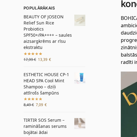
kon
POPULĀRĀKAIS
BEAUTY OF JOSEON
BOHICAR
Relief Sun Rice
ambicio
Probiotics
daudzi
SPF50+/PA++++ – saules
progres
aizsargkrēms ar rīsu
zinātn
ekstraktu
balstās
17,99
€
13,39
€
radīti 
ESTHETIC HOUSE CP-1
HEAD SPA Cool Mint
Shampoo – dziļi
attīrošs šampūns
8,49
€
7,09
€
TIRTIR SOS Serum –
ramināšanas serums
bojātai ādai