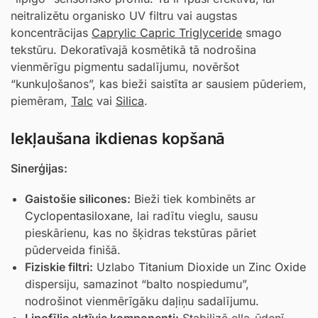
neitralizētu organisko UV filtru vai augstas
koncentrācijas
Caprylic Capric Triglyceride
smago
tekstūru. Dekoratīvajā kosmētikā tā nodrošina
vienmērīgu pigmentu sadalījumu, novēršot
“kunkuļošanos”, kas bieži saistīta ar sausiem pūderiem,
piemēram,
Talc
vai
Silica
.
Iekļaušana ikdienas kopšanā
Sinerģijas:
Gaistošie silicones:
Bieži tiek kombinēts ar
Cyclopentasiloxane
, lai radītu vieglu, sausu
pieskārienu, kas no šķidras tekstūras pāriet
pūderveida finišā.
Fiziskie filtri:
Uzlabo
Titanium Dioxide
un
Zinc Oxide
dispersiju, samazinot “balto nospiedumu”,
nodrošinot vienmērīgāku daļiņu sadalījumu.