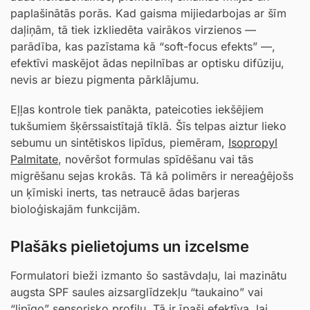
paplašinātās porās. Kad gaisma mijiedarbojas ar šīm
daļiņām, tā tiek izkliedēta vairākos virzienos —
parādība, kas pazīstama kā “soft-focus efekts” —,
efektīvi maskējot ādas nepilnības ar optisku difūziju,
nevis ar biezu pigmenta pārklājumu.
Eļļas kontrole tiek panākta, pateicoties iekšējiem
tukšumiem šķērssaistītajā tīklā. Šīs telpas aiztur lieko
sebumu un sintētiskos lipīdus, piemēram,
Isopropyl
Palmitate
, novēršot formulas spīdēšanu vai tās
migrēšanu sejas krokās. Tā kā polimērs ir nereaģējošs
un ķīmiski inerts, tas netraucē ādas barjeras
bioloģiskajām funkcijām.
Plašāks pielietojums un izcelsme
Formulatori bieži izmanto šo sastāvdaļu, lai mazinātu
augsta SPF saules aizsarglīdzekļu “taukaino” vai
“lipīgo” sensorisko profilu. Tā ir īpaši efektīva, lai