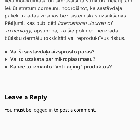
lielā molekulmasa un šķērssaistītā struktūra neļauj tam
iekļūt stratum corneum, nodrošinot, ka sastāvdaļa
paliek uz ādas virsmas bez sistēmiskas uzsūkšanās.
Pētījumi, kas publicēti
International Journal of
Toxicology
, apstiprina, ka šie polimēri neuzrāda
būtisku dermālu toksicitāti vai reproduktīvus riskus.
Vai šī sastāvdaļa aizsprosto poras?
Vai to uzskata par mikroplastmasu?
Kāpēc to izmanto “anti-aging” produktos?
Leave a Reply
You must be
logged in
to post a comment.