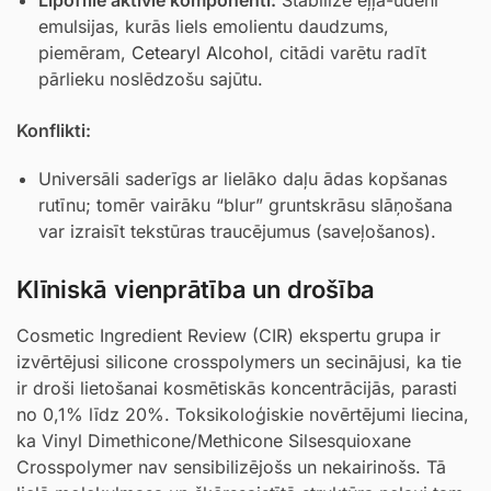
Lipofīlie aktīvie komponenti:
Stabilizē eļļa-ūdenī
emulsijas, kurās liels emolientu daudzums,
piemēram,
Cetearyl Alcohol
, citādi varētu radīt
pārlieku noslēdzošu sajūtu.
Konflikti:
Universāli saderīgs ar lielāko daļu ādas kopšanas
rutīnu; tomēr vairāku “blur” gruntskrāsu slāņošana
var izraisīt tekstūras traucējumus (saveļošanos).
Klīniskā vienprātība un drošība
Cosmetic Ingredient Review (CIR) ekspertu grupa ir
izvērtējusi silicone crosspolymers un secinājusi, ka tie
ir droši lietošanai kosmētiskās koncentrācijās, parasti
no 0,1% līdz 20%. Toksikoloģiskie novērtējumi liecina,
ka Vinyl Dimethicone/Methicone Silsesquioxane
Crosspolymer nav sensibilizējošs un nekairinošs. Tā