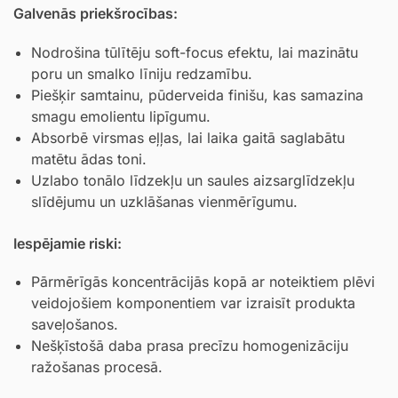
Galvenās priekšrocības:
Nodrošina tūlītēju soft-focus efektu, lai mazinātu
poru un smalko līniju redzamību.
Piešķir samtainu, pūderveida finišu, kas samazina
smagu emolientu lipīgumu.
Absorbē virsmas eļļas, lai laika gaitā saglabātu
matētu ādas toni.
Uzlabo tonālo līdzekļu un saules aizsarglīdzekļu
slīdējumu un uzklāšanas vienmērīgumu.
Iespējamie riski:
Pārmērīgās koncentrācijās kopā ar noteiktiem plēvi
veidojošiem komponentiem var izraisīt produkta
saveļošanos.
Nešķīstošā daba prasa precīzu homogenizāciju
ražošanas procesā.