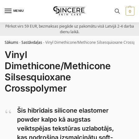
MENIU
0
Pērkot virs 59 EUR, bezmaksas piegāde uz pakomātu visā Latvijā 2-4 darba
dienu laikā.
Sākums
-
Sastāvdaļas
-
Vinyl Dimethicone/Methicone Silsesquioxane Crosspo
Vinyl
Dimethicone/Methicone
Silsesquioxane
Crosspolymer
Šis hibrīdais silicone elastomer
powder kalpo kā augstas
veiktspējas tekstūras uzlabotājs,
kas nodrošina izsmalcinātu soft-