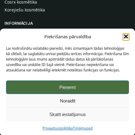
Cosrx kosmētika
Korejiešu kosmētika
INFORMĀCIJA
Par mums
Piekrišanas pārvaldība
Kontakti
Lai nodrošinātu vislabāko pieredzi, mēs izmantojam tādas tehnoloģijas
Palīdzība
kā sīkfaili, lai saglabātu un/vai piekļūtu ierīces informācijai. Piekrišana šīm
tehnoloģijām ļaus mums apstrādāt tādus datus kā pārlūkošanas
INFORMĀCIJA PIRCĒJAM
uzvedība vai unikālie ID šajā vietnē. Piekrišanas nepiekrišana vai
atsaukšana var nelabvēlīgi ietekmēt noteiktas funkcijas un funkcijas.
Piegādes nosacījumi
Noteikumi un nosacījumi
Pieņemt
Konfidencialitātes politika
Vietnes karte
Noraidīt
©
2026
SincereSkin.lv
Visas tiesības aizsargātas.
Skatīt iestatījumus
Privaatsuspoliitika
Tingimused