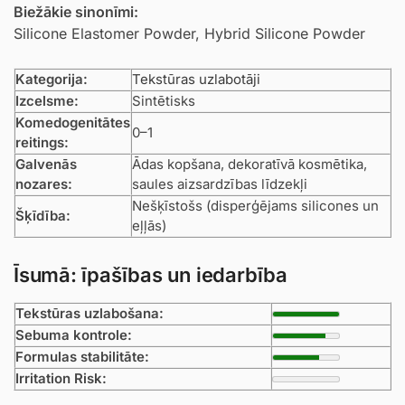
Biežākie sinonīmi:
Silicone Elastomer Powder, Hybrid Silicone Powder
Kategorija:
Tekstūras uzlabotāji
Izcelsme:
Sintētisks
Komedogenitātes
0–1
reitings:
Galvenās
Ādas kopšana, dekoratīvā kosmētika,
nozares:
saules aizsardzības līdzekļi
Nešķīstošs (disperģējams silicones un
Šķīdība:
eļļās)
Īsumā: īpašības un iedarbība
Tekstūras uzlabošana:
Sebuma kontrole:
Formulas stabilitāte:
Irritation Risk: