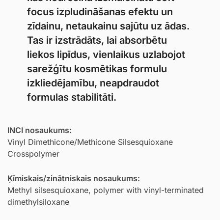
focus izpludināšanas efektu un
zīdainu, netaukainu sajūtu uz ādas.
Tas ir izstrādāts, lai absorbētu
liekos lipīdus, vienlaikus uzlabojot
sarežģītu kosmētikas formulu
izkliedējamību, neapdraudot
formulas stabilitāti.
INCI nosaukums:
Vinyl Dimethicone/Methicone Silsesquioxane
Crosspolymer
Ķīmiskais/zinātniskais nosaukums:
Methyl silsesquioxane, polymer with vinyl-terminated
dimethylsiloxane