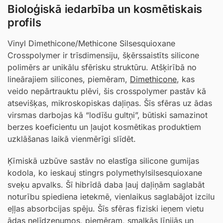
Bioloģiskā iedarbība un kosmētiskais
profils
Vinyl Dimethicone/Methicone Silsesquioxane
Crosspolymer ir trīsdimensiju, šķērssaistīts silicone
polimērs ar unikālu sfērisku struktūru. Atšķirībā no
lineārajiem silicones, piemēram,
Dimethicone
, kas
veido nepārtrauktu plēvi, šis crosspolymer pastāv kā
atsevišķas, mikroskopiskas daļiņas. Šīs sfēras uz ādas
virsmas darbojas kā “lodīšu gultņi”, būtiski samazinot
berzes koeficientu un ļaujot kosmētikas produktiem
uzklāšanas laikā vienmērīgi slīdēt.
Ķīmiskā uzbūve sastāv no elastīga silicone gumijas
kodola, ko ieskauj stingrs polymethylsilsesquioxane
sveķu apvalks. Šī hibrīdā daba ļauj daļiņām saglabāt
noturību spiediena ietekmē, vienlaikus saglabājot izcilu
eļļas absorbcijas spēju. Šīs sfēras fiziski ieņem vietu
ādas nelīdzenumos, piemēram, smalkās līnijās un