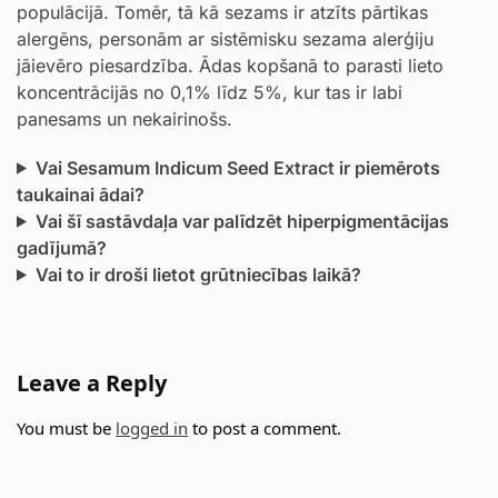
populācijā. Tomēr, tā kā sezams ir atzīts pārtikas
alergēns, personām ar sistēmisku sezama alerģiju
jāievēro piesardzība. Ādas kopšanā to parasti lieto
koncentrācijās no 0,1% līdz 5%, kur tas ir labi
panesams un nekairinošs.
Vai Sesamum Indicum Seed Extract ir piemērots
taukainai ādai?
Vai šī sastāvdaļa var palīdzēt hiperpigmentācijas
gadījumā?
Vai to ir droši lietot grūtniecības laikā?
Leave a Reply
You must be
logged in
to post a comment.