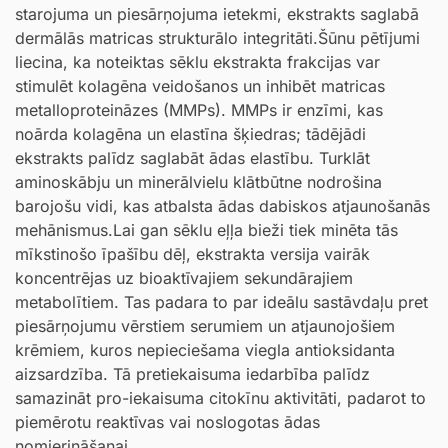
starojuma un piesārņojuma ietekmi, ekstrakts saglabā
dermālās matricas strukturālo integritāti.Šūnu pētījumi
liecina, ka noteiktas sēklu ekstrakta frakcijas var
stimulēt kolagēna veidošanos un inhibēt matricas
metalloproteināzes (MMPs). MMPs ir enzīmi, kas
noārda kolagēna un elastīna šķiedras; tādējādi
ekstrakts palīdz saglabāt ādas elastību. Turklāt
aminoskābju un minerālvielu klātbūtne nodrošina
barojošu vidi, kas atbalsta ādas dabiskos atjaunošanās
mehānismus.Lai gan sēklu eļļa bieži tiek minēta tās
mīkstinošo īpašību dēļ, ekstrakta versija vairāk
koncentrējas uz bioaktīvajiem sekundārajiem
metabolītiem. Tas padara to par ideālu sastāvdaļu pret
piesārņojumu vērstiem serumiem un atjaunojošiem
krēmiem, kuros nepieciešama viegla antioksidanta
aizsardzība. Tā pretiekaisuma iedarbība palīdz
samazināt pro-iekaisuma citokīnu aktivitāti, padarot to
piemērotu reaktīvas vai noslogotas ādas
nomierināšanai.