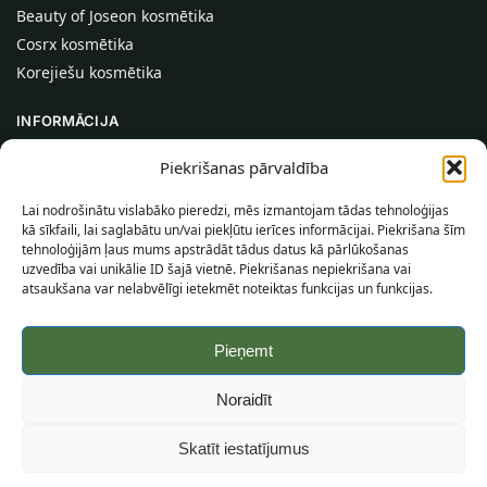
Beauty of Joseon kosmētika
Cosrx kosmētika
Korejiešu kosmētika
INFORMĀCIJA
Par mums
Piekrišanas pārvaldība
Kontakti
Lai nodrošinātu vislabāko pieredzi, mēs izmantojam tādas tehnoloģijas
Palīdzība
kā sīkfaili, lai saglabātu un/vai piekļūtu ierīces informācijai. Piekrišana šīm
tehnoloģijām ļaus mums apstrādāt tādus datus kā pārlūkošanas
INFORMĀCIJA PIRCĒJAM
uzvedība vai unikālie ID šajā vietnē. Piekrišanas nepiekrišana vai
atsaukšana var nelabvēlīgi ietekmēt noteiktas funkcijas un funkcijas.
Piegādes nosacījumi
Noteikumi un nosacījumi
Pieņemt
Konfidencialitātes politika
Vietnes karte
Noraidīt
©
2026
SincereSkin.lv
Visas tiesības aizsargātas.
Skatīt iestatījumus