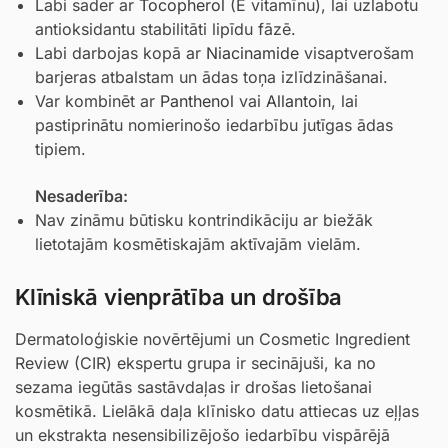
Labi sader ar
Tocopherol
(E vitamīnu), lai uzlabotu
antioksidantu stabilitāti lipīdu fāzē.
Labi darbojas kopā ar
Niacinamide
visaptverošam
barjeras atbalstam un ādas toņa izlīdzināšanai.
Var kombinēt ar
Panthenol
vai
Allantoin
, lai
pastiprinātu nomierinošo iedarbību jutīgas ādas
tipiem.
Nesaderība:
Nav zināmu būtisku kontrindikāciju ar biežāk
lietotajām kosmētiskajām aktīvajām vielām.
Klīniskā vienprātība un drošība
Dermatoloģiskie novērtējumi un Cosmetic Ingredient
Review (CIR) ekspertu grupa ir secinājuši, ka no
sezama iegūtās sastāvdaļas ir drošas lietošanai
kosmētikā. Lielākā daļa klīnisko datu attiecas uz eļļas
un ekstrakta nesensibilizējošo iedarbību vispārējā