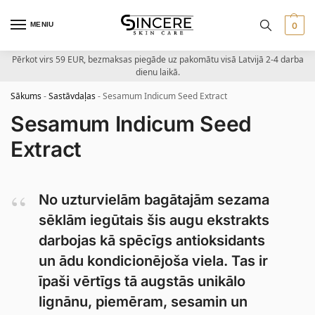
MENIU
0
Pērkot virs 59 EUR, bezmaksas piegāde uz pakomātu visā Latvijā 2-4 darba
dienu laikā.
Sākums
-
Sastāvdaļas
-
Sesamum Indicum Seed Extract
Sesamum Indicum Seed
Extract
No uzturvielām bagātajām sezama
sēklām iegūtais šis augu ekstrakts
darbojas kā spēcīgs antioksidants
un ādu kondicionējoša viela. Tas ir
īpaši vērtīgs tā augstās unikālo
lignānu, piemēram, sesamin un