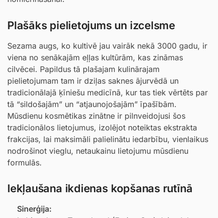
Plašāks pielietojums un izcelsme
Sezama augs, ko kultivē jau vairāk nekā 3000 gadu, ir
viena no senākajām eļļas kultūrām, kas zināmas
cilvēcei. Papildus tā plašajam kulinārajam
pielietojumam tam ir dziļas saknes ājurvēdā un
tradicionālajā ķīniešu medicīnā, kur tas tiek vērtēts par
tā “sildošajām” un “atjaunojošajām” īpašībām.
Mūsdienu kosmētikas zinātne ir pilnveidojusi šos
tradicionālos lietojumus, izolējot noteiktas ekstrakta
frakcijas, lai maksimāli palielinātu iedarbību, vienlaikus
nodrošinot vieglu, netaukainu lietojumu mūsdienu
formulās.
Iekļaušana ikdienas kopšanas rutīnā
Sinerģija: