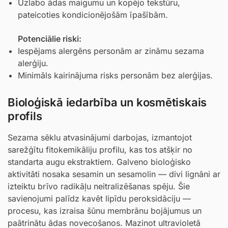
Uzlabo ādas maigumu un kopējo tekstūru,
pateicoties kondicionējošām īpašībām.
Potenciālie riski:
Iespējams alergēns personām ar zināmu sezama
alerģiju.
Minimāls kairinājuma risks personām bez alerģijas.
Bioloģiskā iedarbība un kosmētiskais
profils
Sezama sēklu atvasinājumi darbojas, izmantojot
sarežģītu fitokemikāliju profilu, kas tos atšķir no
standarta augu ekstraktiem. Galveno bioloģisko
aktivitāti nosaka sesamin un sesamolin — divi lignāni ar
izteiktu brīvo radikāļu neitralizēšanas spēju. Šie
savienojumi palīdz kavēt lipīdu peroksidāciju —
procesu, kas izraisa šūnu membrānu bojājumus un
paātrinātu ādas novecošanos. Mazinot ultravioletā