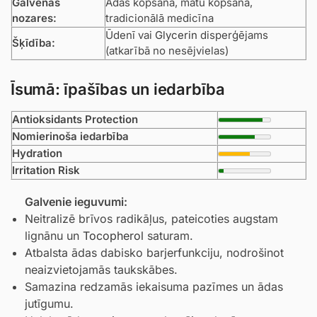
Galvenās
Ādas kopšana, matu kopšana,
nozares:
tradicionālā medicīna
Ūdenī vai
Glycerin
disperģējams
Šķīdība:
(atkarībā no nesējvielas)
Īsumā: īpašības un iedarbība
Antioksidants Protection
Nomierinoša iedarbība
Hydration
Irritation Risk
Galvenie ieguvumi:
Neitralizē brīvos radikāļus, pateicoties augstam
lignānu un
Tocopherol
saturam.
Atbalsta ādas dabisko barjerfunkciju, nodrošinot
neaizvietojamās taukskābes.
Samazina redzamās iekaisuma pazīmes un ādas
jutīgumu.