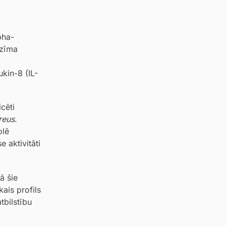
pha-
nzīma
a
ukin-8 (IL-
cēti
reus
.
olē
 aktivitāti
ā šie
ais profils
tbilstību