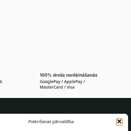
100% droša norēķināšanās
ti
GooglePay / ApplePay /
MasterCard / Visa
INFORMĀCIJA PIRCĒJAM
Piekrišanas pārvaldība
Piegādes nosacījumi