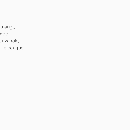
tu augt,
 dod
i vairāk,
ir pieaugusi