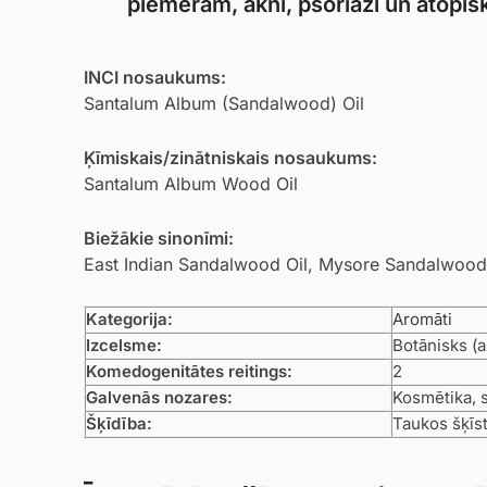
piemēram, akni, psoriāzi un atopis
INCI nosaukums:
Santalum Album (Sandalwood) Oil
Ķīmiskais/zinātniskais nosaukums:
Santalum Album Wood Oil
Biežākie sinonīmi:
East Indian Sandalwood Oil, Mysore Sandalwood
Kategorija:
Aromāti
Izcelsme:
Botānisks (a
Komedogenitātes reitings:
2
Galvenās nozares:
Kosmētika, s
Šķīdība:
Taukos šķīs