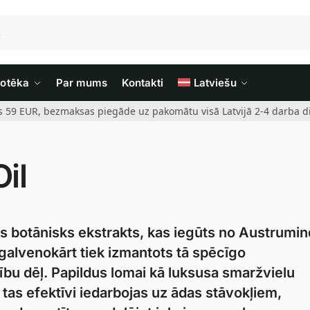
iotēka
Par mums
Kontakti
Latviešu
rs 59 EUR, bezmaksas piegāde uz pakomātu visā Latvijā 2-4 darba di
il
ts botānisks ekstrakts, kas iegūts no Austrumin
alvenokārt tiek izmantots tā spēcīgo
bu dēļ. Papildus lomai kā luksusa smaržvielu
ka tas efektīvi iedarbojas uz ādas stāvokļiem,