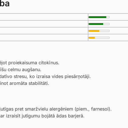
ība
jot proiekaisuma citokīnus.
nīšu celmu augšanu.
tīvo stresu, ko izraisa vides piesārņotāji.
not aromāta stabilitāti.
jutīgas pret smaržvielu alergēniem (piem., farnesol).
r izraisīt jutīgumu bojātā ādas barjerā.