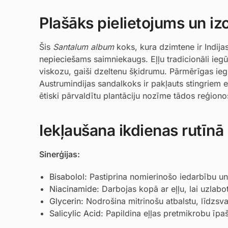
Plašāks pielietojums un i
Šis
Santalum album
koks, kura dzimtene ir Indijas
nepieciešams saimniekaugs. Eļļu tradicionāli iegū
viskozu, gaiši dzeltenu šķidrumu. Pārmērīgas iegu
Austrumindijas sandalkoks ir pakļauts stingriem e
ētiski pārvaldītu plantāciju nozīme tādos reģionos
Iekļaušana ikdienas rutīnā
Sinerģijas:
Bisabolol
: Pastiprina nomierinošo iedarbību u
Niacinamide
: Darbojas kopā ar eļļu, lai uzlab
Glycerin
: Nodrošina mitrinošu atbalstu, līdzsv
Salicylic Acid
: Papildina eļļas pretmikrobu īpa