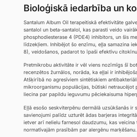
Bioloģiskā iedarbība un ko
Santalum Album Oil terapeitiskā efektivitāte galve
santalol un beta-santalol, kas parasti veido vai
phosphodiesterase 4 (PDE4) inhibitors, un šis me
līdzekļiem. Inhibējot šo enzīmu, eļļa samazina ie
8), veidošanos, padarot to īpaši efektīvu citokīnu
Pretmikrobu aktivitāte ir vēl viens nozīmīgs šī bo
recenzētos žurnālos, norāda, ka eļļai ir inhibējo
Atšķirībā no agresīviem sintētiskiem antibakteriāli
mikroorganismu populācijas, būtiski netraucējot p
liecina par papildu ieguvumu pēciekaisuma hipe
Eļļā esošo seskviterpēnu dermālā uzsūkšanās ir sa
savienojumi palīdz uzturēt ādas barjeras integritā
ietver arī nelielu farnesol daudzumu, kas veicina 
normatīvajām prasībām par alergēnu marķēšanu.