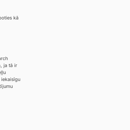
boties kā
arch
 ja tā ir
ļļu
 iekaisīgu
tījumu