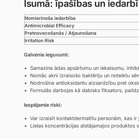
Īsumā: īpašības un iedarb
Nomierinoša iedarbība
Antimicrobial Efficacy
Pretnovecošanās / Atjaunošana
Irritation Risk
Galvenie ieguvumi:
Samazina ādas apsārtumu un iekaisumu, inhibē
Nomāc akni izraisošo baktēriju un noteiktu sē
Nodrošina antioksidantu aizsardzību pret oksida
Formulās darbojas kā dabisks fiksators, paildzi
Iespējamie riski:
Var izraisīt kontaktdermatītu personām, kas ir 
Lielas koncentrācijas atstājamajos produktos va