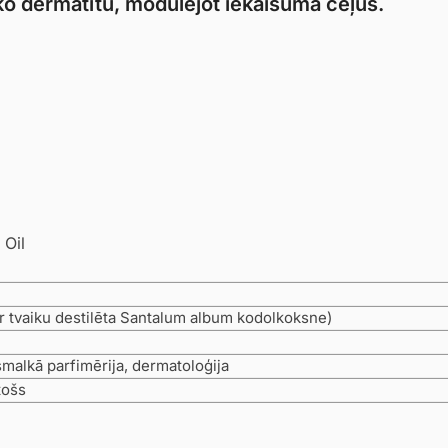
ko dermatītu, modulējot iekaisuma ceļus.
 Oil
r tvaiku destilēta Santalum album kodolkoksne)
malkā parfimērija, dermatoloģija
tošs