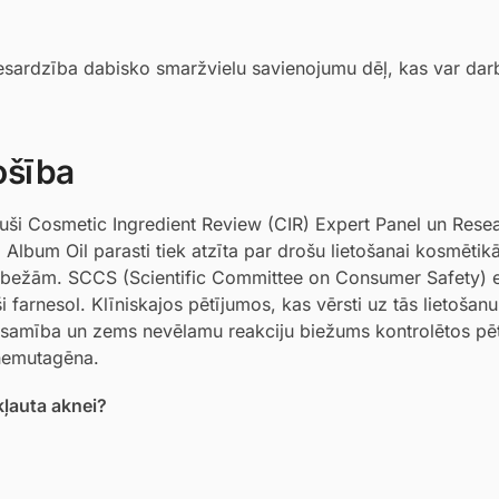
piesardzība dabisko smaržvielu savienojumu dēļ, kas var dar
ošība
uši Cosmetic Ingredient Review (CIR) Expert Panel un Rese
Album Oil parasti tiek atzīta par drošu lietošanai kosmētikā,
 robežām. SCCS (Scientific Committee on Consumer Safety) e
 farnesol. Klīniskajos pētījumos, kas vērsti uz tās lietošanu
esamība un zems nevēlamu reakciju biežums kontrolētos pē
 nemutagēna.
kļauta aknei?