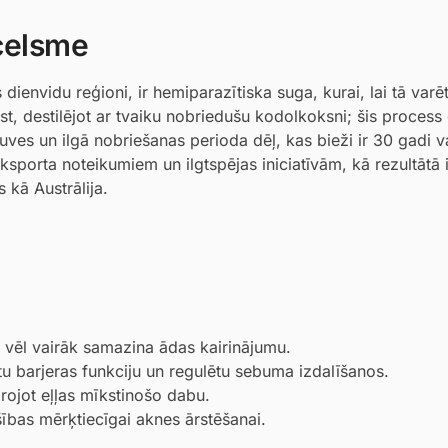
zcelsme
 dienvidu reģioni, ir hemiparazītiska suga, kurai, lai tā varē
st, destilējot ar tvaiku nobriedušu kodolkoksni; šis process
ves un ilgā nobriešanas perioda dēļ, kas bieži ir 30 gadi va
ksporta noteikumiem un ilgtspējas iniciatīvām, kā rezultātā 
 kā Austrālija.
n vēl vairāk samazina ādas kairinājumu.
otu barjeras funkciju un regulētu sebuma izdalīšanos.
arojot eļļas mīkstinošo dabu.
šības mērķtiecīgai aknes ārstēšanai.