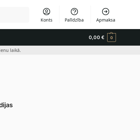
Meklēšana
Konts
Palīdzība
Apmaksa
0,00
€
0
enu laikā.
dijas