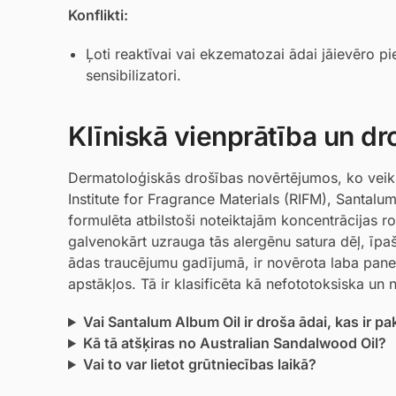
Konflikti:
Ļoti reaktīvai vai ekzematozai ādai jāievēro 
sensibilizatori.
Klīniskā vienprātība un dr
Dermatoloģiskās drošības novērtējumos, ko veik
Institute for Fragrance Materials (RIFM), Santalum 
formulēta atbilstoši noteiktajām koncentrācijas
galvenokārt uzrauga tās alergēnu satura dēļ, īpaši
ādas traucējumu gadījumā, ir novērota laba pan
apstākļos. Tā ir klasificēta kā nefototoksiska un
Vai Santalum Album Oil ir droša ādai, kas ir pa
Kā tā atšķiras no Australian Sandalwood Oil?
Vai to var lietot grūtniecības laikā?