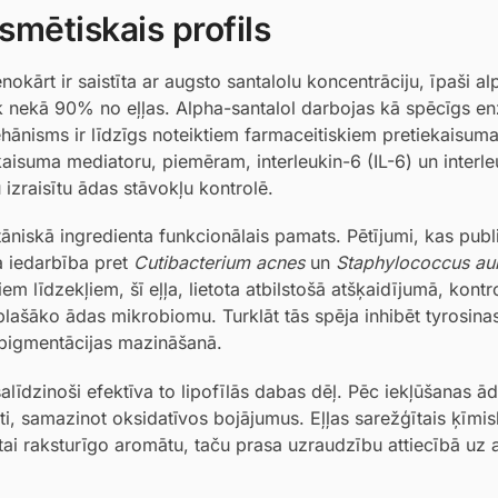
smētiskais profils
nokārt ir saistīta ar augsto santalolu koncentrāciju, īpaši al
rāk nekā 90% no eļļas. Alpha-santalol darbojas kā spēcīgs e
hānisms ir līdzīgs noteiktiem farmaceitiskiem pretiekaisum
kaisuma mediatoru, piemēram, interleukin-6 (IL-6) un interle
 izraisītu ādas stāvokļu kontrolē.
tāniskā ingredienta funkcionālais pamats. Pētījumi, kas publi
ša iedarbība pret
Cutibacterium acnes
un
Staphylococcus au
em līdzekļiem, šī eļļa, lietota atbilstošā atšķaidījumā, kontr
lašāko ādas mikrobiomu. Turklāt tās spēja inhibēt tyrosinase
rpigmentācijas mazināšanā.
līdzinoši efektīva to lipofīlās dabas dēļ. Pēc iekļūšanas ād
ti, samazinot oksidatīvos bojājumus. Eļļas sarežģītais ķīmisk
tai raksturīgo aromātu, taču prasa uzraudzību attiecībā uz a