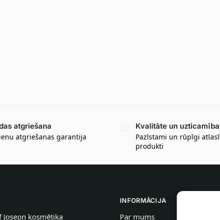
das atgriešana
Kvalitāte un uzticamība
ienu atgriešanas garantija
Pazīstami un rūpīgi atlasī
produkti
INFORMĀCIJA
f Joseon kosmētika
Par mums