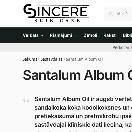
Veikals
Risinājumi
Zīmoli
Raksti
Bibl
Pērkot vi
Sākums
-
Sastāvdaļas
-
Santalum Album Oil
Santalum Album O
Santalum Album Oil ir augsti vērtē
sandalkoka koka kodolkoksnes un g
pretiekaisuma un pretmikrobu īpašī
sastāvdaļai klīniskie dati liecina, 