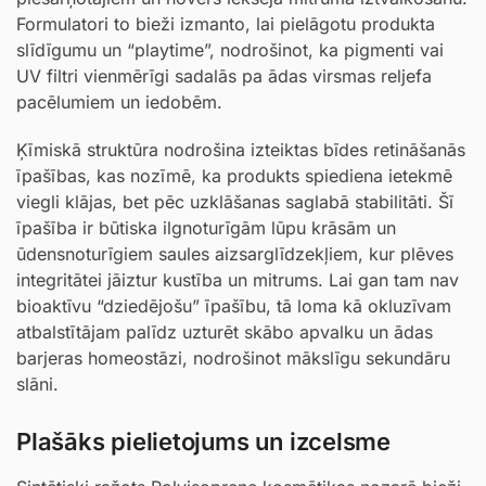
Formulatori to bieži izmanto, lai pielāgotu produkta
slīdīgumu un “playtime”, nodrošinot, ka pigmenti vai
UV filtri vienmērīgi sadalās pa ādas virsmas reljefa
pacēlumiem un iedobēm.
Ķīmiskā struktūra nodrošina izteiktas bīdes retināšanās
īpašības, kas nozīmē, ka produkts spiediena ietekmē
viegli klājas, bet pēc uzklāšanas saglabā stabilitāti. Šī
īpašība ir būtiska ilgnoturīgām lūpu krāsām un
ūdensnoturīgiem saules aizsarglīdzekļiem, kur plēves
integritātei jāiztur kustība un mitrums. Lai gan tam nav
bioaktīvu “dziedējošu” īpašību, tā loma kā okluzīvam
atbalstītājam palīdz uzturēt skābo apvalku un ādas
barjeras homeostāzi, nodrošinot mākslīgu sekundāru
slāni.
Plašāks pielietojums un izcelsme