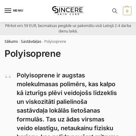
MENIU
0
Pērkot virs 59 EUR, bezmaksas piegāde uz pakomātu visā Latvijā 2-4 darba
dienu laikā.
Sākums
-
Sastāvdaļas
-
Polyisoprene
Polyisoprene
Polyisoprene ir augstas
molekulmasas polimērs, kas kalpo
kā izturīgs plēvi veidojošs līdzeklis
un viskozitāti palielinoša
sastāvdaļa lokālās lietošanas
formulās. Tas uz ādas virsmas
veido elastīgu, netaukainu fizisku