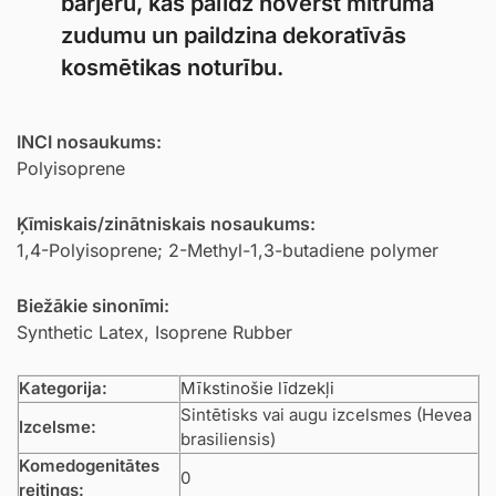
barjeru, kas palīdz novērst mitruma
zudumu un paildzina dekoratīvās
kosmētikas noturību.
INCI nosaukums:
Polyisoprene
Ķīmiskais/zinātniskais nosaukums:
1,4-Polyisoprene; 2-Methyl-1,3-butadiene polymer
Biežākie sinonīmi:
Synthetic Latex, Isoprene Rubber
Kategorija:
Mīkstinošie līdzekļi
Sintētisks vai augu izcelsmes (Hevea
Izcelsme:
brasiliensis)
Komedogenitātes
0
reitings: