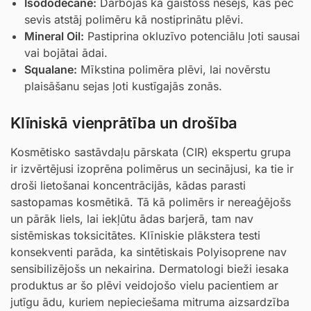
Isododecane
:
Darbojas kā gaistošs nesējs, kas pēc
sevis atstāj polimēru kā nostiprinātu plēvi.
Mineral Oil
:
Pastiprina okluzīvo potenciālu ļoti sausai
vai bojātai ādai.
Squalane
:
Mīkstina polimēra plēvi, lai novērstu
plaisāšanu sejas ļoti kustīgajās zonās.
Klīniskā vienprātība un drošība
Kosmētisko sastāvdaļu pārskata (CIR) ekspertu grupa
ir izvērtējusi izoprēna polimērus un secinājusi, ka tie ir
droši lietošanai koncentrācijās, kādas parasti
sastopamas kosmētikā. Tā kā polimērs ir nereaģējošs
un pārāk liels, lai iekļūtu ādas barjerā, tam nav
sistēmiskas toksicitātes. Klīniskie plākstera testi
konsekventi parāda, ka sintētiskais Polyisoprene nav
sensibilizējošs un nekairina. Dermatologi bieži iesaka
produktus ar šo plēvi veidojošo vielu pacientiem ar
jutīgu ādu, kuriem nepieciešama mitruma aizsardzība