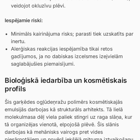
veidojot okluzīvu plēvi.
Iespējamie riski:
Minimāls kairinājuma risks; parasti tiek uzskatīts par
inertu.
Alerģiskas reakcijas iespējamība tikai retos
gadījumos, ja no dabiskas izcelsmes izejvielām
saglabājušies piemaisījumi.
Bioloģiskā iedarbība un kosmētiskais
profils
Šis garķēdes ogļūdeņražu polimērs kosmētiskajās
emulsijās darbojas kā strukturāls arhitekts. Tā lielā
molekulmasa dēļ viela paliek stingri uz raga slāņa, kur
tā organizējas vienotā, elpojošā plēvē. Šis slānis
darbojas kā mehānisks vairogs pret vides
piesārņotājiem un novērš iekšējā mitruma iztvaikošanu.