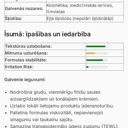
Kosmētika, medicīniskās ierīces,
Galvenās nozares:
līmvielas
Šķīdība:
Eļļā šķīstošs (nepolāri šķīdinātāji)
Īsumā: īpašības un iedarbība
Tekstūras uzlabošana:
Mitruma uzturēšana:
Formulas stabilitāte:
Irritation Risk:
Galvenie ieguvumi:
Nodrošina gludu, vienmērīgu finišu saules
aizsarglīdzekļiem un tonālajiem krēmiem.
Uzlabo lokāli lietojamu produktu ūdensnoturību.
Palielina formulas viskozitāti, nepievienojot
smagumu vai taukainu sajūtu.
Samazina transepidermālo ūdens zudumu (TEWL),