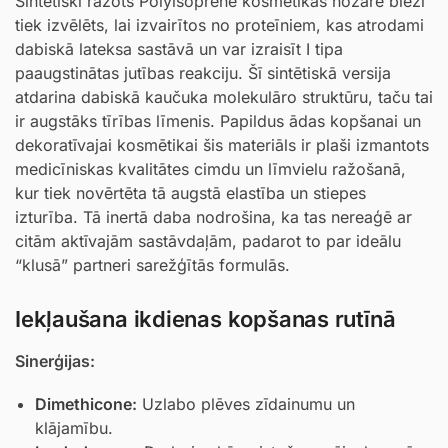
Sintētiski ražots Polyisoprene kosmētikas nozarē bieži
tiek izvēlēts, lai izvairītos no proteīniem, kas atrodami
dabiskā lateksa sastāvā un var izraisīt I tipa
paaugstinātas jutības reakciju. Šī sintētiskā versija
atdarina dabiskā kaučuka molekulāro struktūru, taču tai
ir augstāks tīrības līmenis. Papildus ādas kopšanai un
dekoratīvajai kosmētikai šis materiāls ir plaši izmantots
medicīniskas kvalitātes cimdu un līmvielu ražošanā,
kur tiek novērtēta tā augstā elastība un stiepes
izturība. Tā inertā daba nodrošina, ka tas nereaģē ar
citām aktīvajām sastāvdaļām, padarot to par ideālu
“klusā” partneri sarežģītās formulās.
Iekļaušana ikdienas kopšanas rutīnā
Sinerģijas:
Dimethicone
:
Uzlabo plēves zīdainumu un
klājamību.