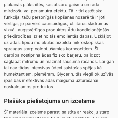
plakanās plāksnītēs, kas atstaro gaismu un rada
mirdzošu vai perlamutra efektu. Tā ir tīri estētiska
funkcija, taču personīgās kopšanas nozarē tā ir ļoti
vērtīga, jo pārvērš caurspīdīgus, utilitārus šķidrumus
vizuāli augstvērtīgos produktos.Ādu kondicionējošās
priekšrocības izriet no tās emolientās dabas. Uzklājot
uz ādas, lipīdu molekulas aizpilda mikroskopiskās
spraugas starp nolobījušamies korneocītiem. Šī
darbība nostiprina ādas fizisko barjeru, palīdzot
saglabāt mitrumu un mazināt sausuma rašanos. Lai gan
tai nav tādas intensīvas ūdeni saistošas spējas kā
humektantiem, piemēram,
Glycerin
, tās viegli okluzīvās
īpašības ir efektīvas ādas maiguma uzturēšanai
noskalojamos produktos.
Plašāks pielietojums un izcelsme
Šī materiāla izcelsme parasti saistīta ar reakciju starp