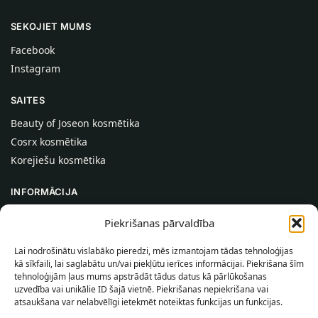
SEKOJIET MUMS
Facebook
Instagram
SAITES
Beauty of Joseon kosmētika
Cosrx kosmētika
Korejiešu kosmētika
INFORMĀCIJA
Par mums
Piekrišanas pārvaldība
Kontakti
Lai nodrošinātu vislabāko pieredzi, mēs izmantojam tādas tehnoloģijas
Palīdzība
kā sīkfaili, lai saglabātu un/vai piekļūtu ierīces informācijai. Piekrišana šīm
tehnoloģijām ļaus mums apstrādāt tādus datus kā pārlūkošanas
INFORMĀCIJA PIRCĒJAM
uzvedība vai unikālie ID šajā vietnē. Piekrišanas nepiekrišana vai
atsaukšana var nelabvēlīgi ietekmēt noteiktas funkcijas un funkcijas.
Piegādes nosacījumi