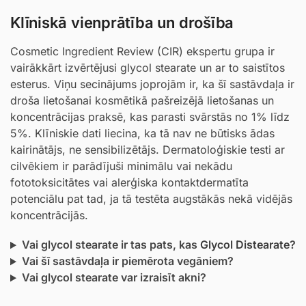
Klīniskā vienprātība un drošība
Cosmetic Ingredient Review (CIR) ekspertu grupa ir
vairākkārt izvērtējusi glycol stearate un ar to saistītos
esterus. Viņu secinājums joprojām ir, ka šī sastāvdaļa ir
droša lietošanai kosmētikā pašreizējā lietošanas un
koncentrācijas praksē, kas parasti svārstās no 1% līdz
5%. Klīniskie dati liecina, ka tā nav ne būtisks ādas
kairinātājs, ne sensibilizētājs. Dermatoloģiskie testi ar
cilvēkiem ir parādījuši minimālu vai nekādu
fototoksicitātes vai alerģiska kontaktdermatīta
potenciālu pat tad, ja tā testēta augstākās nekā vidējās
koncentrācijās.
Vai glycol stearate ir tas pats, kas
Glycol Distearate
?
Vai šī sastāvdaļa ir piemērota vegāniem?
Vai glycol stearate var izraisīt akni?