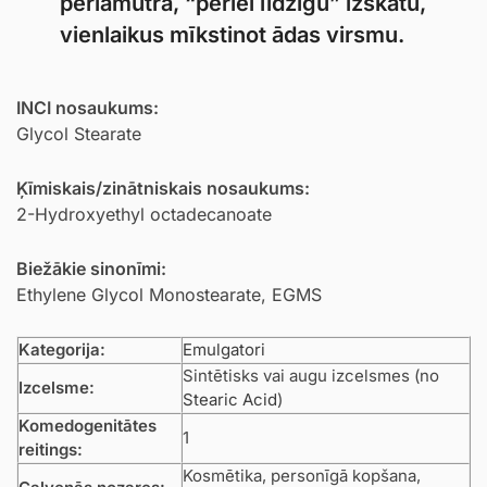
perlamutra, “pērlei līdzīgu” izskatu,
vienlaikus mīkstinot ādas virsmu.
INCI nosaukums:
Glycol Stearate
Ķīmiskais/zinātniskais nosaukums:
2-Hydroxyethyl octadecanoate
Biežākie sinonīmi:
Ethylene Glycol Monostearate, EGMS
Kategorija:
Emulgatori
Sintētisks vai augu izcelsmes (no
Izcelsme:
Stearic Acid
)
Komedogenitātes
1
reitings:
Kosmētika, personīgā kopšana,