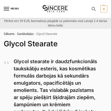
MENIU
0
Pērkot virs 59 EUR, bezmaksas piegāde uz pakomātu visā Latvijā 2-4 darba
dienu laikā.
Sākums
-
Sastāvdaļas
-
Glycol Stearate
Glycol Stearate
Glycol stearate ir daudzfunkcionāls
taukskābju esteris, kas kosmētikas
formulās darbojas kā sekundārs
emulgators, opacificētājs un
emolients. Tas vislabāk pazīstams
ar spēju piešķirt šķidrajām ziepēm,
šampūniem un krēmiem