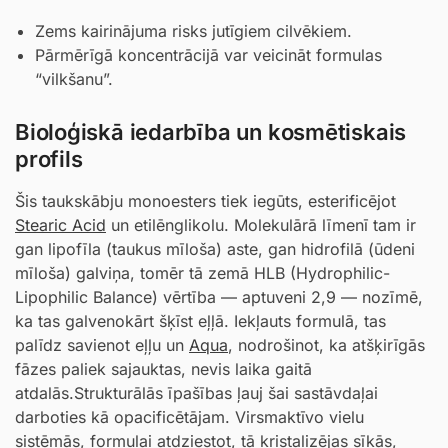
Zems kairinājuma risks jutīgiem cilvēkiem.
Pārmērīgā koncentrācijā var veicināt formulas
“vilkšanu”.
Bioloģiskā iedarbība un kosmētiskais
profils
Šis taukskābju monoesters tiek iegūts, esterificējot
Stearic Acid
un etilēnglikolu. Molekulārā līmenī tam ir
gan lipofīla (taukus mīloša) aste, gan hidrofilā (ūdeni
mīloša) galviņa, tomēr tā zemā HLB (Hydrophilic-
Lipophilic Balance) vērtība — aptuveni 2,9 — nozīmē,
ka tas galvenokārt šķīst eļļā. Iekļauts formulā, tas
palīdz savienot eļļu un
Aqua
, nodrošinot, ka atšķirīgās
fāzes paliek sajauktas, nevis laika gaitā
atdalās.Strukturālās īpašības ļauj šai sastāvdaļai
darboties kā opacificētājam. Virsmaktīvo vielu
sistēmās, formulai atdziestot, tā kristalizējas sīkās,