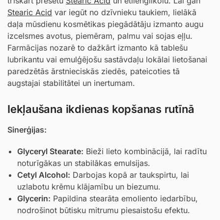
trīskārt presētu
Stearic Acid
un etilēnglikolu. Lai gan
Stearic Acid
var iegūt no dzīvnieku taukiem, lielākā
daļa mūsdienu kosmētikas piegādātāju izmanto augu
izcelsmes avotus, piemēram, palmu vai sojas eļļu.
Farmācijas nozarē to dažkārt izmanto kā tablešu
lubrikantu vai emulģējošu sastāvdaļu lokālai lietošanai
paredzētās ārstnieciskās ziedēs, pateicoties tā
augstajai stabilitātei un inertumam.
Iekļaušana ikdienas kopšanas rutīnā
Sinerģijas:
Glyceryl Stearate
:
Bieži lieto kombinācijā, lai radītu
noturīgākas un stabilākas emulsijas.
Cetyl Alcohol
:
Darbojas kopā ar taukspirtu, lai
uzlabotu krēmu klājamību un biezumu.
Glycerin
:
Papildina stearāta emoliento iedarbību,
nodrošinot būtisku mitrumu piesaistošu efektu.