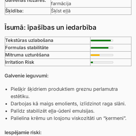
Galvenās nozares:
farmācija
Šķīdība:
Šķīst eļļā
Īsumā: īpašības un iedarbība
Tekstūras uzlabošana
Formulas stabilitāte
Mitruma uzturēšana
Irritation Risk
Galvenie ieguvumi:
Piešķir šķidriem produktiem greznu perlamutra
estētiku.
Darbojas kā maigs emolients, izlīdzinot raga slāni.
Palīdz stabilizēt eļļa-ūdenī emulsijas.
Palielina krēmu un losjonu viskozitāti un “ķermeni”.
Iespējamie riski: