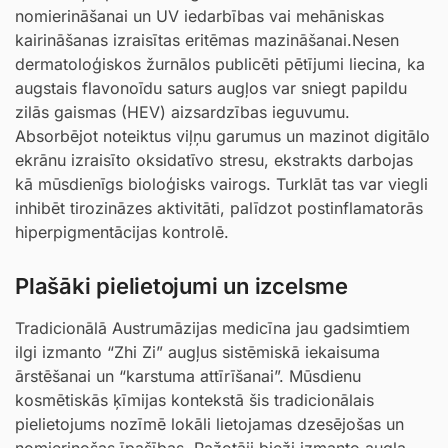
nomierināšanai un UV iedarbības vai mehāniskas
kairināšanas izraisītas eritēmas mazināšanai.Nesen
dermatoloģiskos žurnālos publicēti pētījumi liecina, ka
augstais flavonoīdu saturs augļos var sniegt papildu
zilās gaismas (HEV) aizsardzības ieguvumu.
Absorbējot noteiktus viļņu garumus un mazinot digitālo
ekrānu izraisīto oksidatīvo stresu, ekstrakts darbojas
kā mūsdienīgs bioloģisks vairogs. Turklāt tas var viegli
inhibēt tirozināzes aktivitāti, palīdzot postinflamatorās
hiperpigmentācijas kontrolē.
Plašāki pielietojumi un izcelsme
Tradicionālā Austrumāzijas medicīna jau gadsimtiem
ilgi izmanto “Zhi Zi” augļus sistēmiskā iekaisuma
ārstēšanai un “karstuma attīrīšanai”. Mūsdienu
kosmētiskās ķīmijas kontekstā šis tradicionālais
pielietojums nozīmē lokāli lietojamas dzesējošas un
nomierinošas īpašības. Ražotāji bieži izmanto augļa