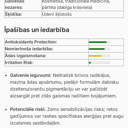
Galvenās
Kosmētika, tradicionālā medicīna,
nozares:
pārtika (dabīga krāsviela)
Šķīdība:
Ūdenī šķīstošs
Īpašības un iedarbība
Antioksidants Protection:
Nomierinoša iedarbība:
Ādas izgaismošana:
Irritation Risk:
Galvenie ieguvumi:
Neitralizē brīvos radikāļus,
mazina ādas apsārtumu, piešķir formulām dabisku
dzeltenu/oranžu pigmentāciju un var palīdzēt
aizsargāt pret zilās gaismas radītiem bojājumiem.
Potenciālie riski:
Zems sensibilizācijas risks; retos
gadījumos var rasties specifiskas alerģijas pret augu
izcelsmes sastāvdaļām.