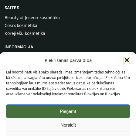
SAITES
Beauty of Joseon kosmētika
Cosrx kosmētika
Korejiešu kosmētika
INFORMĀCIJA
Par mums
Piekrišanas pārvaldība
Kontakti
Lai nodrošinātu vislabāko pieredzi, mēs izmantojam tādas tehnoloģijas
Palīdzība
kā sīkfaili, lai saglabātu un/vai piekļūtu ierīces informācijai. Piekrišana šīm
tehnoloģijām ļaus mums apstrādāt tādus datus kā pārlūkošanas
INFORMĀCIJA PIRCĒJAM
uzvedība vai unikālie ID šajā vietnē. Piekrišanas nepiekrišana vai
atsaukšana var nelabvēlīgi ietekmēt noteiktas funkcijas un funkcijas.
Piegādes nosacījumi
Noteikumi un nosacījumi
Pieņemt
Konfidencialitātes politika
Vietnes karte
Noraidīt
©
2026
SincereSkin.lv
Visas tiesības aizsargātas.