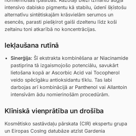
intensīvo dabisko pigmentu kā stabilu, ūdenī šķīstošu
alternatīvu sintētiskajām krāsvielām serumos un
esencēs, parasti piešķirot gaiši dzeltenu līdz koši
zeltainu toni atkarībā no koncentrācijas.
Iekļaušana rutīnā
Sinerģija:
Šī ekstrakta kombinēšana ar
Niacinamide
pastiprina tā izgaismojošo potenciālu, savukārt
lietošana kopā ar
Ascorbic Acid
vai
Tocopherol
veido spēcīgāku antioksidantu tīklu. Tas labi
darbojas arī kombinācijā ar
Panthenol
vai
Allantoin
intensīvām ādu nomierinošām procedūrām.
Klīniskā vienprātība un drošība
Kosmētisko sastāvdaļu pārskata (CIR) ekspertu grupa
un Eiropas CosIng datubāze atzīst Gardenia