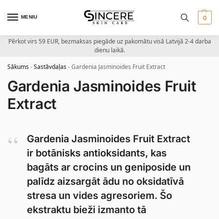
MENIU
0
Pērkot virs 59 EUR, bezmaksas piegāde uz pakomātu visā Latvijā 2-4 darba
dienu laikā.
Sākums
-
Sastāvdaļas
-
Gardenia Jasminoides Fruit Extract
Gardenia Jasminoides Fruit
Extract
Gardenia Jasminoides Fruit Extract
ir botānisks antioksidants, kas
bagāts ar crocins un geniposide un
palīdz aizsargāt ādu no oksidatīvā
stresa un vides agresoriem. Šo
ekstraktu bieži izmanto tā