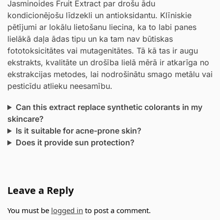
Jasminoides Fruit Extract par drošu ādu
kondicionējošu līdzekli un antioksidantu. Klīniskie
pētījumi ar lokālu lietošanu liecina, ka to labi panes
lielākā daļa ādas tipu un ka tam nav būtiskas
fototoksicitātes vai mutagenitātes. Tā kā tas ir augu
ekstrakts, kvalitāte un drošība lielā mērā ir atkarīga no
ekstrakcijas metodes, lai nodrošinātu smago metālu vai
pesticīdu atlieku neesamību.
Can this extract replace synthetic colorants in my
skincare?
Is it suitable for acne-prone skin?
Does it provide sun protection?
Leave a Reply
You must be
logged in
to post a comment.