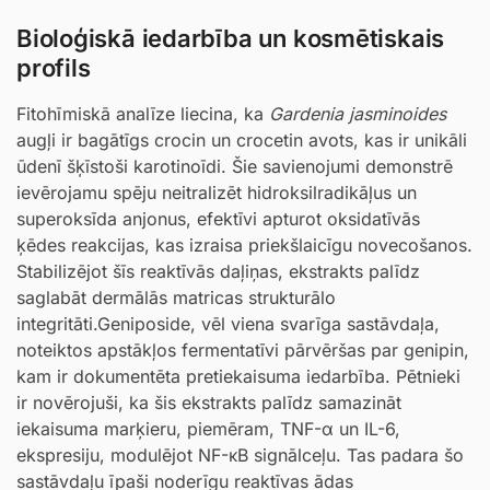
Bioloģiskā iedarbība un kosmētiskais
profils
Fitohīmiskā analīze liecina, ka
Gardenia jasminoides
augļi ir bagātīgs crocin un crocetin avots, kas ir unikāli
ūdenī šķīstoši karotinoīdi. Šie savienojumi demonstrē
ievērojamu spēju neitralizēt hidroksilradikāļus un
superoksīda anjonus, efektīvi apturot oksidatīvās
ķēdes reakcijas, kas izraisa priekšlaicīgu novecošanos.
Stabilizējot šīs reaktīvās daļiņas, ekstrakts palīdz
saglabāt dermālās matricas strukturālo
integritāti.Geniposide, vēl viena svarīga sastāvdaļa,
noteiktos apstākļos fermentatīvi pārvēršas par genipin,
kam ir dokumentēta pretiekaisuma iedarbība. Pētnieki
ir novērojuši, ka šis ekstrakts palīdz samazināt
iekaisuma marķieru, piemēram, TNF-α un IL-6,
ekspresiju, modulējot NF-κB signālceļu. Tas padara šo
sastāvdaļu īpaši noderīgu reaktīvas ādas