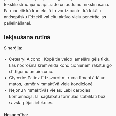
tekstilizstrādājumu apstrādē un audumu mīkstināšanā.
Farmaceitiskā kontekstā to var izmantot kā lokālu
antiseptisku līdzekli vai citu aktīvo vielu penetrācijas
palielināšanai.
Iekļaušana rutīnā
Sinerģija:
Cetearyl Alcohol
: Kopā tie veido lamelāru gēla tīklu,
kas nodrošina krēmveida kondicionieriem raksturīgo
slīdīgumu un biezumu.
Glycerin
: Palīdz līdzsvarot mitruma līmeni ādā un
matos, kamēr virsmaktīvā viela kondicionē.
Nejonu virsmaktīvās vielas: Labi darbojas
kombinācijā, lai saglabātu formulas stabilitāti bez
savstarpējas ietekmes.
Nesaderība: