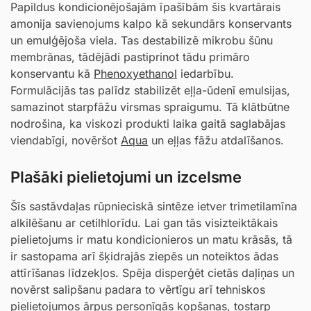
Papildus kondicionējošajām īpašībām šis kvartārais
amonija savienojums kalpo kā sekundārs konservants
un emulģējoša viela. Tas destabilizē mikrobu šūnu
membrānas, tādējādi pastiprinot tādu primāro
konservantu kā
Phenoxyethanol
iedarbību.
Formulācijās tas palīdz stabilizēt eļļa-ūdenī emulsijas,
samazinot starpfāžu virsmas spraigumu. Tā klātbūtne
nodrošina, ka viskozi produkti laika gaitā saglabājas
viendabīgi, novēršot
Aqua
un eļļas fāžu atdalīšanos.
Plašāki pielietojumi un izcelsme
Šīs sastāvdaļas rūpnieciskā sintēze ietver trimetilamīna
alkilēšanu ar cetilhlorīdu. Lai gan tās visizteiktākais
pielietojums ir matu kondicionieros un matu krāsās, tā
ir sastopama arī šķidrajās ziepēs un noteiktos ādas
attīrīšanas līdzekļos. Spēja disperģēt cietās daļiņas un
novērst salipšanu padara to vērtīgu arī tehniskos
pielietojumos ārpus personīgās kopšanas, tostarp