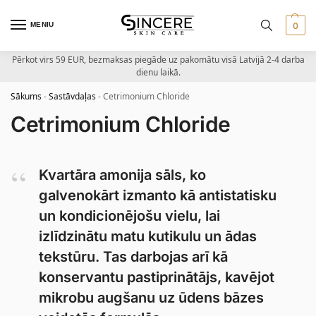
MENIU
0
Pērkot virs 59 EUR, bezmaksas piegāde uz pakomātu visā Latvijā 2-4 darba
dienu laikā.
Sākums
-
Sastāvdaļas
-
Cetrimonium Chloride
Cetrimonium Chloride
Kvartāra amonija sāls, ko
galvenokārt izmanto kā antistatisku
un kondicionējošu vielu, lai
izlīdzinātu matu kutikulu un ādas
tekstūru. Tas darbojas arī kā
konservantu pastiprinātājs, kavējot
mikrobu augšanu uz ūdens bāzes