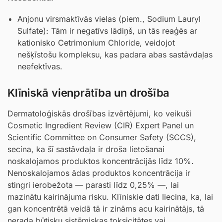
Anjonu virsmaktīvās vielas (piem., Sodium Lauryl
Sulfate): Tām ir negatīvs lādiņš, un tās reaģēs ar
kationisko Cetrimonium Chloride, veidojot
nešķīstošu kompleksu, kas padara abas sastāvdaļas
neefektīvas.
Klīniskā vienprātība un drošība
Dermatoloģiskās drošības izvērtējumi, ko veikuši
Cosmetic Ingredient Review (CIR) Expert Panel un
Scientific Committee on Consumer Safety (SCCS),
secina, ka šī sastāvdaļa ir droša lietošanai
noskalojamos produktos koncentrācijās līdz 10%.
Nenoskalojamos ādas produktos koncentrācija ir
stingri ierobežota — parasti līdz 0,25% —, lai
mazinātu kairinājuma risku. Klīniskie dati liecina, ka, lai
gan koncentrētā veidā tā ir zināms acu kairinātājs, tā
nerada būtisku sistēmiskas toksicitātes vai