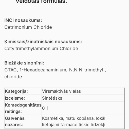
veidotās formulās.
INCI nosaukums:
Cetrimonium Chloride
Ķīmiskais/zinātniskais nosaukums:
Cetyltrimethylammonium Chloride
Biežākie sinonīmi:
CTAC, 1-Hexadecanaminium, N,N,N-trimethyl-,
chloride
Kategorija:
Virsmaktīvās vielas
Izcelsme:
Sintētisks
Komedogenitātes
0-1
reitings:
Galvenās
Kosmētika, matu kopšana, lokāli
nozares:
lietojami farmaceitiskie līdzekļi