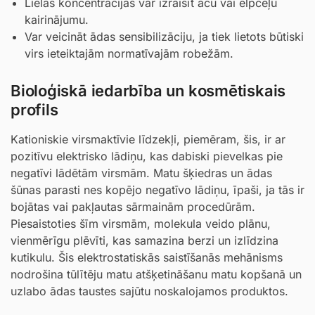
Lielās koncentrācijās var izraisīt acu vai elpceļu
kairinājumu.
Var veicināt ādas sensibilizāciju, ja tiek lietots būtiski
virs ieteiktajām normatīvajām robežām.
Bioloģiskā iedarbība un kosmētiskais
profils
Kationiskie virsmaktīvie līdzekļi, piemēram, šis, ir ar
pozitīvu elektrisko lādiņu, kas dabiski pievelkas pie
negatīvi lādētām virsmām. Matu šķiedras un ādas
šūnas parasti nes kopējo negatīvo lādiņu, īpaši, ja tās ir
bojātas vai pakļautas sārmainām procedūrām.
Piesaistoties šīm virsmām, molekula veido plānu,
vienmērīgu plēvīti, kas samazina berzi un izlīdzina
kutikulu. Šis elektrostatiskās saistīšanās mehānisms
nodrošina tūlītēju matu atšķetināšanu matu kopšanā un
uzlabo ādas taustes sajūtu noskalojamos produktos.