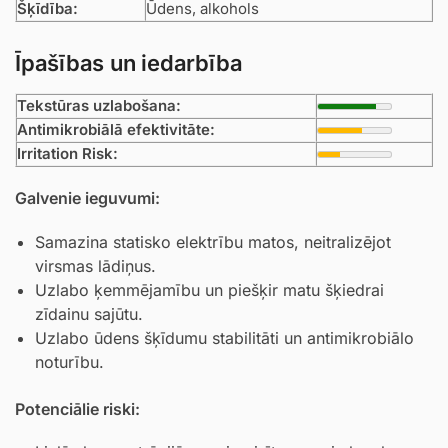
Šķīdība:
Ūdens, alkohols
Īpašības un iedarbība
Tekstūras uzlabošana:
Antimikrobiālā efektivitāte:
Irritation Risk:
Galvenie ieguvumi:
Samazina statisko elektrību matos, neitralizējot
virsmas lādiņus.
Uzlabo ķemmējamību un piešķir matu šķiedrai
zīdainu sajūtu.
Uzlabo ūdens šķīdumu stabilitāti un antimikrobiālo
noturību.
Potenciālie riski: