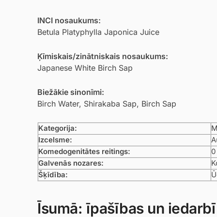
INCI nosaukums:
Betula Platyphylla Japonica Juice
Ķīmiskais/zinātniskais nosaukums:
Japanese White Birch Sap
Biežākie sinonīmi:
Birch Water, Shirakaba Sap, Birch Sap
Kategorija:
M
Izcelsme:
A
Komedogenitātes reitings:
0
Galvenās nozares:
K
Šķīdība:
Ū
Īsumā: īpašības un iedarb