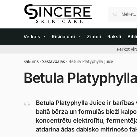
Veikals
Risinājumi
Zīmoli
Raksti
Bibl
Pērkot vi
Sākums
-
Sastāvdaļas
-
Betula Platyphylla Juice
Betula Platyphyll
Betula Platyphylla Juice ir barība
baltā bērza un formulās bieži kalpo
koncentrētu elektrolītu, fermentēj
atdarina ādas dabisko mitrinošo fa