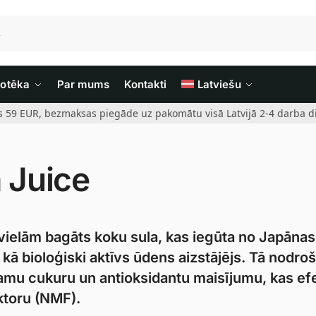
iotēka
Par mums
Kontakti
Latviešu
rs 59 EUR, bezmaksas piegāde uz pakomātu visā Latvijā 2-4 darba di
a Juice
s vielām bagāts koku sula, kas iegūta no Japānas
 kā bioloģiski aktīvs ūdens aizstājējs. Tā nodro
amu cukuru un antioksidantu maisījumu, kas efe
ktoru (NMF).