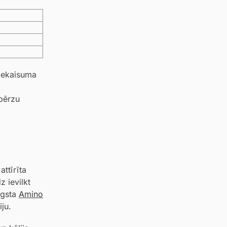
tiekaisuma
 bērzu
attīrīta
z ievilkt
ugsta
Amino
iju.