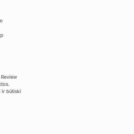
m
rp
t Review
ktos.
ir būtiski