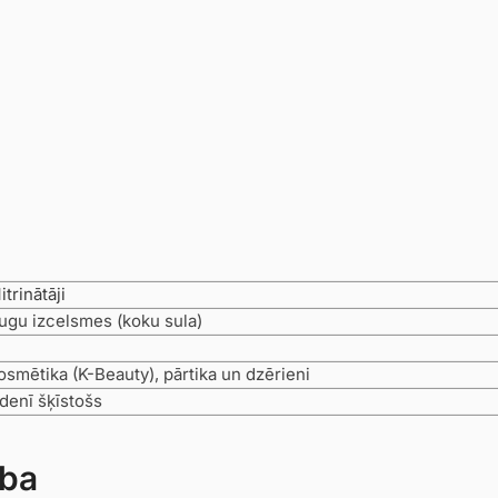
itrinātāji
ugu izcelsmes (koku sula)
osmētika (K-Beauty), pārtika un dzērieni
denī šķīstošs
ība