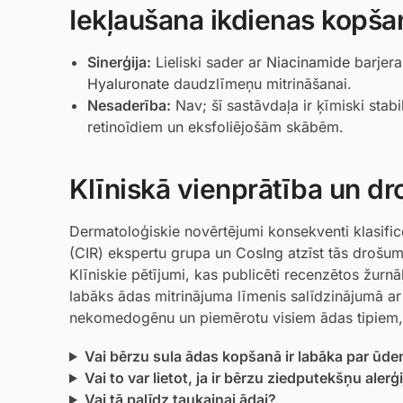
Iekļaušana ikdienas kopša
Sinerģija:
Lieliski sader ar
Niacinamide
barjera
Hyaluronate
daudzlīmeņu mitrināšanai.
Nesaderība:
Nav; šī sastāvdaļa ir ķīmiski stab
retinoīdiem un eksfoliējošām skābēm.
Klīniskā vienprātība un dr
Dermatoloģiskie novērtējumi konsekventi klasifi
(CIR) ekspertu grupa un CosIng atzīst tās drošu
Klīniskie pētījumi, kas publicēti recenzētos žurnā
labāks ādas mitrinājuma līmenis salīdzinājumā ar
nekomedogēnu un piemērotu visiem ādas tipiem, to
Vai bērzu sula ādas kopšanā ir labāka par ūde
Vai to var lietot, ja ir bērzu ziedputekšņu alerģ
Vai tā palīdz taukainai ādai?