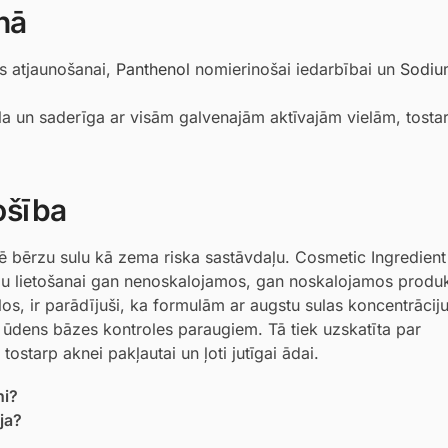
nā
s atjaunošanai,
Panthenol
nomierinošai iedarbībai un
Sodiu
ila un saderīga ar visām galvenajām aktīvajām vielām, tosta
ošība
cē bērzu sulu kā zema riska sastāvdaļu. Cosmetic Ingredien
mu lietošanai gan nenoskalojamos, gan noskalojamos produ
los, ir parādījuši, ka formulām ar augstu sulas koncentrāciju 
 ūdens bāzes kontroles paraugiem. Tā tiek uzskatīta par
starp aknei pakļautai un ļoti jutīgai ādai.
ni?
ija?