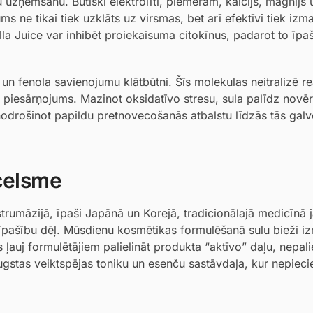
 uzņemšanu. Būtiski elektrolīti, piemēram, kalcijs, magnijs u
s ne tikai tiek uzklāts uz virsmas, bet arī efektīvi tiek izm
ylla Juice var inhibēt proiekaisuma citokīnus, padarot to īpaš
u un fenola savienojumu klātbūtni. Šīs molekulas neitralizē r
piesārņojums. Mazinot oksidatīvo stresu, sula palīdz novēr
nodrošinot papildu pretnovecošanās atbalstu līdzās tās gal
zcelsme
trumāzijā, īpaši Japānā un Korejā, tradicionālajā medicīnā 
o īpašību dēļ. Mūsdienu kosmētikas formulēšanā sulu bieži i
auj formulētājiem palielināt produkta “aktīvo” daļu, nepali
ugstas veiktspējas toniku un esenču sastāvdaļa, kur nepiec