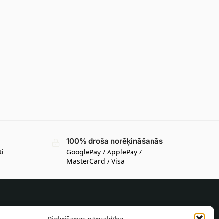
100% droša norēķināšanās
ti
GooglePay / ApplePay /
MasterCard / Visa
INFORMĀCIJA PIRCĒJAM
Piekrišanas pārvaldība