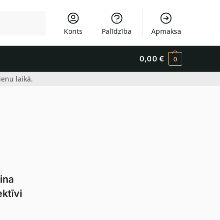
Meklēšana
Konts
Palīdzība
Apmaksa
0,00
€
0
enu laikā.
šina
ktīvi