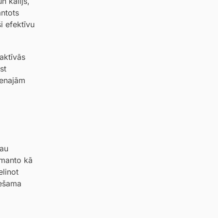
n kālijs,
antots
i efektīvu
eaktīvās
st
venajām
jau
zmanto kā
elinot
iešama