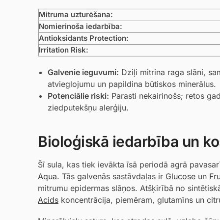
Mitruma uzturēšana:
Nomierinoša iedarbība:
Antioksidants Protection:
Irritation Risk:
Galvenie ieguvumi:
Dziļi mitrina raga slāni, 
atvieglojumu un papildina būtiskos minerālus.
Potenciālie riski:
Parasti nekairinošs; retos ga
ziedputekšņu alerģiju.
Bioloģiskā iedarbība un ko
Šī sula, kas tiek ievākta īsā periodā agrā pavasarī
Aqua
. Tās galvenās sastāvdaļas ir
Glucose
un
Fr
mitrumu epidermas slāņos. Atšķirībā no sintētis
Acids
koncentrācija, piemēram, glutamīns un citrul