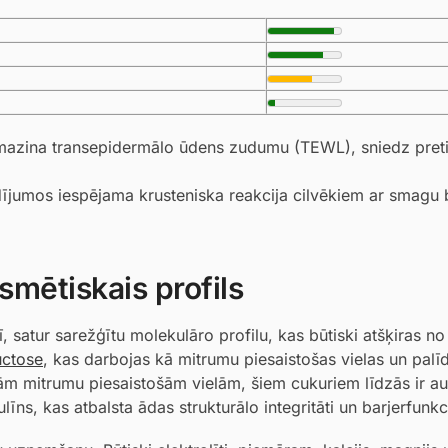
samazina transepidermālo ūdens zudumu (TEWL), sniedz pre
dījumos iespējama krusteniska reakcija cilvēkiem ar smagu
smētiskais profils
, satur sarežģītu molekulāro profilu, kas būtiski atšķiras no 
uctose
, kas darbojas kā mitrumu piesaistošas vielas un palīd
kām mitrumu piesaistošām vielām, šiem cukuriem līdzās ir a
īns, kas atbalsta ādas strukturālo integritāti un barjerfunkc