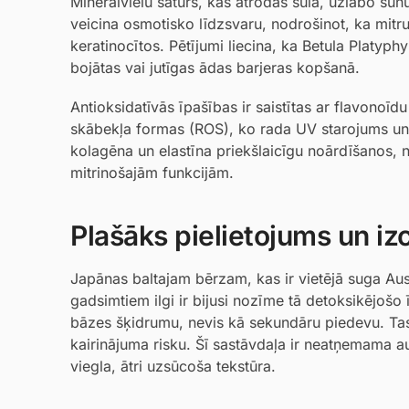
Minerālvielu saturs, kas atrodas sulā, uzlabo šūnu
veicina osmotisko līdzsvaru, nodrošinot, ka mitrum
keratinocītos. Pētījumi liecina, ka Betula Platyph
bojātas vai jutīgas ādas barjeras kopšanā.
Antioksidatīvās īpašības ir saistītas ar flavonoīd
skābekļa formas (ROS), ko rada UV starojums un 
kolagēna un elastīna priekšlaicīgu noārdīšanos, 
mitrinošajām funkcijām.
Plašāks pielietojums un i
Japānas baltajam bērzam, kas ir vietējā suga Aus
gadsimtiem ilgi ir bijusi nozīme tā detoksikējoš
bāzes šķidrumu, nevis kā sekundāru piedevu. Tas ļ
kairinājuma risku. Šī sastāvdaļa ir neatņemama a
viegla, ātri uzsūcoša tekstūra.