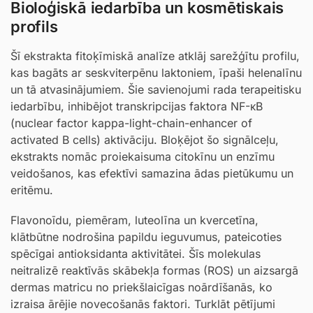
Bioloģiskā iedarbība un kosmētiskais
profils
Šī ekstrakta fitoķīmiskā analīze atklāj sarežģītu profilu,
kas bagāts ar seskviterpēnu laktoniem, īpaši helenalīnu
un tā atvasinājumiem. Šie savienojumi rada terapeitisku
iedarbību, inhibējot transkripcijas faktora NF-κB
(nuclear factor kappa-light-chain-enhancer of
activated B cells) aktivāciju. Bloķējot šo signālceļu,
ekstrakts nomāc proiekaisuma citokīnu un enzīmu
veidošanos, kas efektīvi samazina ādas pietūkumu un
eritēmu.
Flavonoīdu, piemēram, luteolīna un kvercetīna,
klātbūtne nodrošina papildu ieguvumus, pateicoties
spēcīgai antioksidanta aktivitātei. Šīs molekulas
neitralizē reaktīvās skābekļa formas (ROS) un aizsargā
dermas matricu no priekšlaicīgas noārdīšanās, ko
izraisa ārējie novecošanās faktori. Turklāt pētījumi