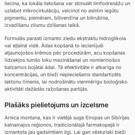
liecina, ka lokāla lietošana var stimulēt limfodrenāžu un
uzlabot mikrocirkulāciju, veicinot no asinīm iegūtu
pigmentu, piemēram, biliverdīna un bilirubīna,
izvadīšanu zilumu dzīšanas laikā.
Formulās parasti izmanto ziedu ekstraktu hidroglikola
vai eļļainā vidē. Ādas kopšanā to iecienījuši
atjaunojošos krēmos pēc procedūrām, acu kopšanas
līdzekļos tumšo loku mazināšanai un nomierinošos
balzamos bojātai ādai. Tā efektivitāte ir atkarīga no
koncentrācijas, un bieži nepieciešams standartizēts
laktonu līmenis, lai nodrošinātu vienmērīgu bioloģisko
aktivitāti dažādās ražošanas partijās.
Plašāks pielietojums un izcelsme
Arnica montana, kas ir vietējā suga Eiropas un Sibīrijas
kalnainajos reģionos, tradicionālajā farmakopejā ir
izmantota jau gadsimtiem ilgi. Lai gan vēsturiski bieži