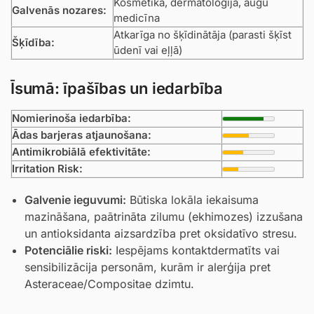
Kosmētika, dermatoloģija, augu
Galvenās nozares:
medicīna
Atkarīga no šķīdinātāja (parasti šķīst
Šķīdība:
ūdenī vai eļļā)
Īsumā: īpašības un iedarbība
Nomierinoša iedarbība:
Ādas barjeras atjaunošana:
Antimikrobiālā efektivitāte:
Irritation Risk:
Galvenie ieguvumi:
Būtiska lokāla iekaisuma
mazināšana, paātrināta zilumu (ekhimozes) izzušana
un antioksidanta aizsardzība pret oksidatīvo stresu.
Potenciālie riski:
Iespējams kontaktdermatīts vai
sensibilizācija personām, kurām ir alerģija pret
Asteraceae/Compositae dzimtu.