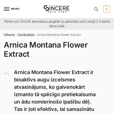
MENIU
0
Pērkot virs 59 EUR, bezmaksas piegāde uz pakomātu visā Latvijā 2-4 darba
dienu laikā.
Sākums
-
Sastāvdaļas
-
Arnica Montana Flower Extract
Arnica Montana Flower
Extract
Arnica Montana Flower Extract ir
bioaktīvs augu izcelsmes
atvasinājums, ko galvenokārt
izmanto tā spēcīgo pretiekaisuma
un ādu nomierinošo īpašību dēļ.
Tas ir ļoti efektīvs, lai samazinātu