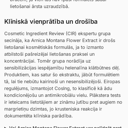
lietošanai ārsta uzraudzībā.
Klīniskā vienprātība un drošība
Cosmetic Ingredient Review (CIR) ekspertu grupa
secināja, ka Arnica Montana Flower Extract ir drošs
lietošanai kosmētiskās formulās, ja to izmanto
atbilstoši pašreizējai lietošanas praksei un
koncentrācijai. Tomēr grupa norādīja uz
sensibilizācijas iespējamību helenalīna klātbūtnes dēļ.
Produktiem, kas satur šo ekstraktu, jābūt formulētiem
tā, lai tie nebūtu kairinoši un nesensibilizējoši. Eiropas
regulējums, izmantojot CosIng, to klasificē kā ādu
kondicionējošu un antimikrobiālu vielu. Plākstera tests
ir ieteicams lietotājiem ar zināmu jutību pret augiem no
margrietiņu dzimtas, jo krusteniska reakcija ir
dokumentēta klīniska parādība.