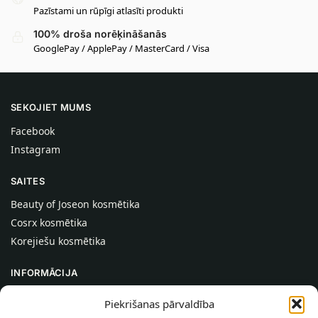
Pazīstami un rūpīgi atlasīti produkti
100% droša norēķināšanās
GooglePay / ApplePay / MasterCard / Visa
SEKOJIET MUMS
Facebook
Instagram
SAITES
Beauty of Joseon kosmētika
Cosrx kosmētika
Korejiešu kosmētika
INFORMĀCIJA
Par mums
Piekrišanas pārvaldība
Kontakti