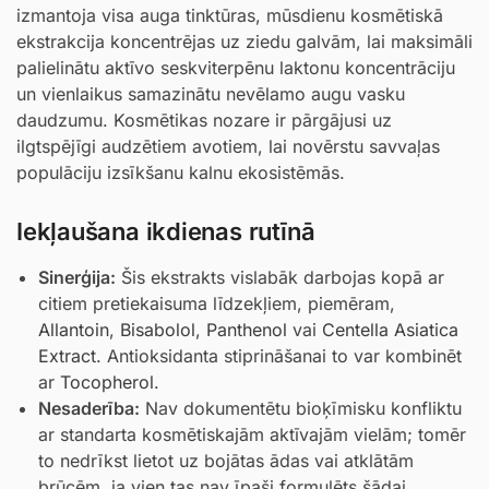
izmantoja visa auga tinktūras, mūsdienu kosmētiskā
ekstrakcija koncentrējas uz ziedu galvām, lai maksimāli
palielinātu aktīvo seskviterpēnu laktonu koncentrāciju
un vienlaikus samazinātu nevēlamo augu vasku
daudzumu. Kosmētikas nozare ir pārgājusi uz
ilgtspējīgi audzētiem avotiem, lai novērstu savvaļas
populāciju izsīkšanu kalnu ekosistēmās.
Iekļaušana ikdienas rutīnā
Sinerģija:
Šis ekstrakts vislabāk darbojas kopā ar
citiem pretiekaisuma līdzekļiem, piemēram,
Allantoin
,
Bisabolol
,
Panthenol
vai
Centella Asiatica
Extract
. Antioksidanta stiprināšanai to var kombinēt
ar
Tocopherol
.
Nesaderība:
Nav dokumentētu bioķīmisku konfliktu
ar standarta kosmētiskajām aktīvajām vielām; tomēr
to nedrīkst lietot uz bojātas ādas vai atklātām
brūcēm, ja vien tas nav īpaši formulēts šādai