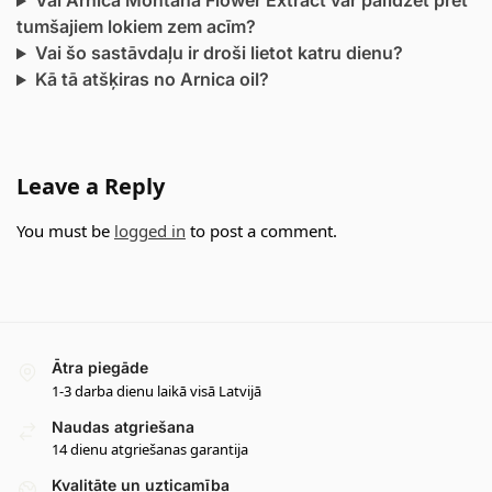
Vai Arnica Montana Flower Extract var palīdzēt pret
tumšajiem lokiem zem acīm?
Vai šo sastāvdaļu ir droši lietot katru dienu?
Kā tā atšķiras no Arnica oil?
Leave a Reply
You must be
logged in
to post a comment.
Ātra piegāde
1-3 darba dienu laikā visā Latvijā
Naudas atgriešana
14 dienu atgriešanas garantija
Kvalitāte un uzticamība