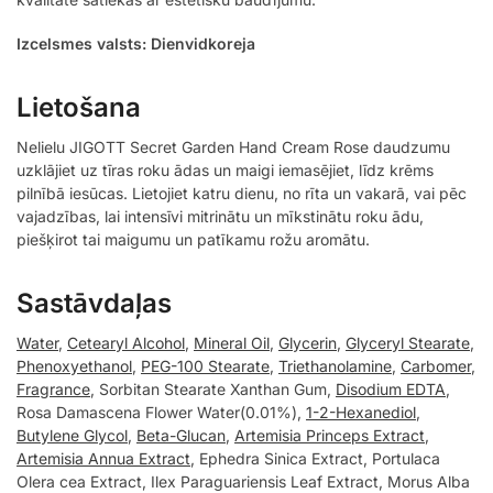
Izcelsmes valsts: Dienvidkoreja
Lietošana
Nelielu JIGOTT Secret Garden Hand Cream Rose daudzumu
uzklājiet uz tīras roku ādas un maigi iemasējiet, līdz krēms
pilnībā iesūcas. Lietojiet katru dienu, no rīta un vakarā, vai pēc
vajadzības, lai intensīvi mitrinātu un mīkstinātu roku ādu,
piešķirot tai maigumu un patīkamu rožu aromātu.
Sastāvdaļas
Water
,
Cetearyl Alcohol
,
Mineral Oil
,
Glycerin
,
Glyceryl Stearate
,
Phenoxyethanol
,
PEG-100 Stearate
,
Triethanolamine
,
Carbomer
,
Fragrance
, Sorbitan Stearate Xanthan Gum,
Disodium EDTA
,
Rosa Damascena Flower Water(0.01%),
1-2-Hexanediol
,
Butylene Glycol
,
Beta-Glucan
,
Artemisia Princeps Extract
,
Artemisia Annua Extract
, Ephedra Sinica Extract, Portulaca
Olera cea Extract, Ilex Paraguariensis Leaf Extract, Morus Alba