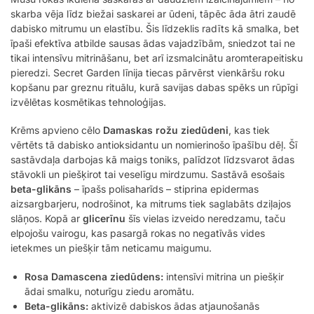
skarba vēja līdz biežai saskarei ar ūdeni, tāpēc āda ātri zaudē
dabisko mitrumu un elastību. Šis līdzeklis radīts kā smalka, bet
īpaši efektīva atbilde sausas ādas vajadzībām, sniedzot tai ne
tikai intensīvu mitrināšanu, bet arī izsmalcinātu aromterapeitisku
pieredzi. Secret Garden līnija tiecas pārvērst vienkāršu roku
kopšanu par greznu rituālu, kurā savijas dabas spēks un rūpīgi
izvēlētas kosmētikas tehnoloģijas.
Krēms apvieno cēlo
Damaskas rožu ziedūdeni
, kas tiek
vērtēts tā dabisko antioksidantu un nomierinošo īpašību dēļ. Šī
sastāvdaļa darbojas kā maigs toniks, palīdzot līdzsvarot ādas
stāvokli un piešķirot tai veselīgu mirdzumu. Sastāvā esošais
beta-glikāns
– īpašs polisaharīds – stiprina epidermas
aizsargbarjeru, nodrošinot, ka mitrums tiek saglabāts dziļajos
slāņos. Kopā ar
glicerīnu
šīs vielas izveido neredzamu, taču
elpojošu vairogu, kas pasargā rokas no negatīvās vides
ietekmes un piešķir tām neticamu maigumu.
Rosa Damascena ziedūdens:
intensīvi mitrina un piešķir
ādai smalku, noturīgu ziedu aromātu.
Beta-glikāns:
aktivizē dabiskos ādas atjaunošanās