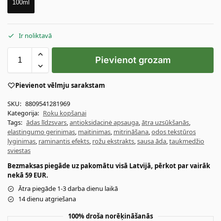
100ml
Ir noliktavā
Pievienot grozam
Pievienot vēlmju sarakstam
SKU:
8809541281969
Kategorija:
Roku kopšanai
Tags:
ādas līdzsvars
,
antioksidacinė apsauga
,
ātra uzsūkšanās
,
elastingumo gerinimas
,
maitinimas
,
mitrināšana
,
odos tekstūros
lyginimas
,
raminantis efekts
,
rožu ekstrakts
,
sausa āda
,
taukmedžio
sviestas
Bezmaksas piegāde uz pakomātu visā Latvijā, pērkot par vairāk
nekā 59 EUR.
Ātra piegāde 1-3 darba dienu laikā
14 dienu atgriešana
100% droša norēķināšanās