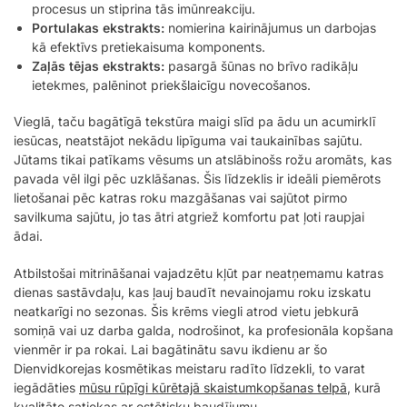
procesus un stiprina tās imūnreakciju.
Portulakas ekstrakts:
nomierina kairinājumus un darbojas
kā efektīvs pretiekaisuma komponents.
Zaļās tējas ekstrakts:
pasargā šūnas no brīvo radikāļu
ietekmes, palēninot priekšlaicīgu novecošanos.
Vieglā, taču bagātīgā tekstūra maigi slīd pa ādu un acumirklī
iesūcas, neatstājot nekādu lipīguma vai taukainības sajūtu.
Jūtams tikai patīkams vēsums un atslābinošs rožu aromāts, kas
pavada vēl ilgi pēc uzklāšanas. Šis līdzeklis ir ideāli piemērots
lietošanai pēc katras roku mazgāšanas vai sajūtot pirmo
savilkuma sajūtu, jo tas ātri atgriež komfortu pat ļoti raupjai
ādai.
Atbilstošai mitrināšanai vajadzētu kļūt par neatņemamu katras
dienas sastāvdaļu, kas ļauj baudīt nevainojamu roku izskatu
neatkarīgi no sezonas. Šis krēms viegli atrod vietu jebkurā
somiņā vai uz darba galda, nodrošinot, ka profesionāla kopšana
vienmēr ir pa rokai. Lai bagātinātu savu ikdienu ar šo
Dienvidkorejas kosmētikas meistaru radīto līdzekli, to varat
iegādāties
mūsu rūpīgi kūrētajā skaistumkopšanas telpā
, kurā
kvalitāte satiekas ar estētisku baudījumu.