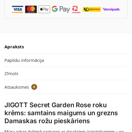
Apraksts
Papildu informācija
Zīmols
Atsauksmes
0
JIGOTT Secret Garden Rose roku
krēms: samtains maigums un grezns
Damaskas rožu pieskāriens
Mūsu rokas ikdienā saskaras ar daudziem izaicinājumiem – no