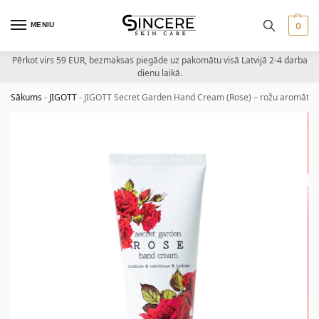
MENIU
0
Pērkot virs 59 EUR, bezmaksas piegāde uz pakomātu visā Latvijā 2-4 darba
dienu laikā.
Sākums
-
JIGOTT
-
JIGOTT Secret Garden Hand Cream (Rose) – rožu aromāta 