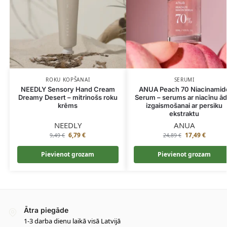
ROKU KOPŠANAI
SERUMI
NEEDLY Sensory Hand Cream
ANUA Peach 70 Niacinamid
Dreamy Desert – mitrinošs roku
Serum – serums ar niacīnu ā
krēms
izgaismošanai ar persiku
ekstraktu
NEEDLY
ANUA
6,79
€
17,49
€
9,49
€
24,89
€
Pievienot grozam
Pievienot grozam
Ātra piegāde
1-3 darba dienu laikā visā Latvijā