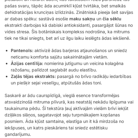
pašas svaru, tāpēc āda acumirklī kļūst tvirtāka, bet smalkās
dehidratācijas krunciņas izlīdzinās. Zinātniskā pieeja šeit savijas
ar dabas spēku: sastāvā esošie
maku sakņu
un
čia sēklu
ekstrakti darbojas kā dabiski antioksidanti, pasargājot šūnas no
vides stresa. Šis botāniskais komplekss nodrošina, ka mitrums
tiek ne tikai sniegts, bet arī uz ilgu laiku ieslēgts ādas iekšienē.
Pantenols:
aktivizē ādas barjeras atjaunošanos un sniedz
neticamu komforta sajūtu sakairinātajām vietām.
Āzijas centīlija:
nomierina jutīgumu un veicina kolagēna
ražošanu, palīdzot saglabāt audu elastību.
Zaļās tējas ekstrakts:
pasargā no brīvo radikāļu iedarbības
un piešķir sejai veselīgu, atpūtušās ādas toni.
Saskarē ar ādu caurspīdīgā, vieglā esence transformējas
atsvaidzinošā mitruma plīvurā, kas neatstāj nekādu lipīguma vai
taukainuma pēdu. Šī tekstūra ļauj aktīvajām vielām brīvi iekļūt
dziļākos slāņos, sagatavojot seju turpmākajiem kopšanas
posmiem. Āda kļūst samtaina, elastīga un it kā mirdzoša no
iekšpuses, un katrs pieskāriens tai sniedz estētisku
gandarījumu.