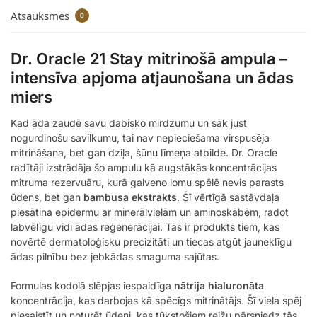
Atsauksmes
0
Dr. Oracle 21 Stay mitrinošā ampula –
intensīva apjoma atjaunošana un ādas
miers
Kad āda zaudē savu dabisko mirdzumu un sāk just
nogurdinošu savilkumu, tai nav nepieciešama virspusēja
mitrināšana, bet gan dziļa, šūnu līmeņa atbilde. Dr. Oracle
radītāji izstrādāja šo ampulu kā augstākās koncentrācijas
mitruma rezervuāru, kurā galveno lomu spēlē nevis parasts
ūdens, bet gan
bambusa ekstrakts
. Šī vērtīgā sastāvdaļa
piesātina epidermu ar minerālvielām un aminoskābēm, radot
labvēlīgu vidi ādas reģenerācijai. Tas ir produkts tiem, kas
novērtē dermatoloģisku precizitāti un tiecas atgūt jauneklīgu
ādas pilnību bez jebkādas smaguma sajūtas.
Formulas kodolā slēpjas iespaidīga
nātrija hialuronāta
koncentrācija, kas darbojas kā spēcīgs mitrinātājs. Šī viela spēj
piesaistīt un noturēt ūdeni, kas tūkstošiem reižu pārsniedz tās