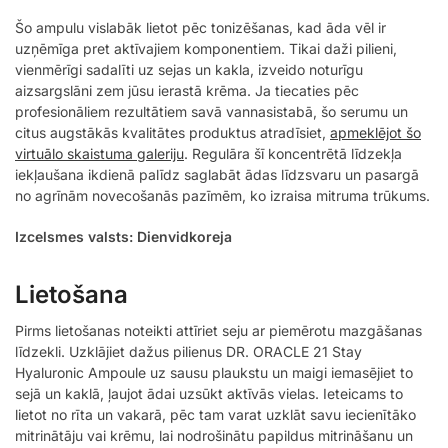
Šo ampulu vislabāk lietot pēc tonizēšanas, kad āda vēl ir
uzņēmīga pret aktīvajiem komponentiem. Tikai daži pilieni,
vienmērīgi sadalīti uz sejas un kakla, izveido noturīgu
aizsargslāni zem jūsu ierastā krēma. Ja tiecaties pēc
profesionāliem rezultātiem savā vannasistabā, šo serumu un
citus augstākās kvalitātes produktus atradīsiet,
apmeklējot šo
virtuālo skaistuma galeriju
. Regulāra šī koncentrētā līdzekļa
iekļaušana ikdienā palīdz saglabāt ādas līdzsvaru un pasargā
no agrīnām novecošanās pazīmēm, ko izraisa mitruma trūkums.
Izcelsmes valsts: Dienvidkoreja
Lietošana
Pirms lietošanas noteikti attīriet seju ar piemērotu mazgāšanas
līdzekli. Uzklājiet dažus pilienus DR. ORACLE 21 Stay
Hyaluronic Ampoule uz sausu plaukstu un maigi iemasējiet to
sejā un kaklā, ļaujot ādai uzsūkt aktīvās vielas. Ieteicams to
lietot no rīta un vakarā, pēc tam varat uzklāt savu iecienītāko
mitrinātāju vai krēmu, lai nodrošinātu papildus mitrināšanu un