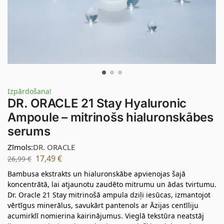
Izpārdošana!
DR. ORACLE 21 Stay Hyaluronic
Ampoule – mitrinošs hialuronskābes
serums
Zīmols:
DR. ORACLE
17,49
€
26,99
€
Bambusa ekstrakts un hialuronskābe apvienojas šajā
koncentrātā, lai atjaunotu zaudēto mitrumu un ādas tvirtumu.
Dr. Oracle 21 Stay mitrinošā ampula dziļi iesūcas, izmantojot
vērtīgus minerālus, savukārt pantenols ar Āzijas centīliju
acumirklī nomierina kairinājumus. Vieglā tekstūra neatstāj