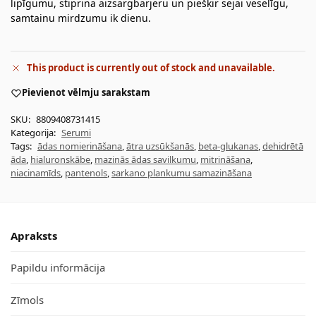
lipīgumu, stiprina aizsargbarjeru un piešķir sejai veselīgu,
samtainu mirdzumu ik dienu.
This product is currently out of stock and unavailable.
Pievienot vēlmju sarakstam
SKU:
8809408731415
Kategorija:
Serumi
Tags:
ādas nomierināšana
,
ātra uzsūkšanās
,
beta-glukanas
,
dehidrētā
āda
,
hialuronskābe
,
mazinās ādas savilkumu
,
mitrināšana
,
niacinamīds
,
pantenols
,
sarkano plankumu samazināšana
Apraksts
Papildu informācija
Zīmols