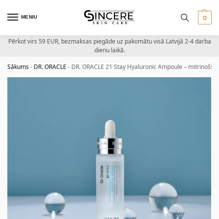
MENIU
0
Pērkot virs 59 EUR, bezmaksas piegāde uz pakomātu visā Latvijā 2-4 darba
dienu laikā.
Sākums
-
DR. ORACLE
-
DR. ORACLE 21 Stay Hyaluronic Ampoule – mitrinošs 