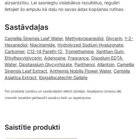
aizsardzību. Lai sasniegtu vislabākos rezultātus, regulāri
lietojiet šo ampulu kā daļu no savas ādas kopšanas rutīnas.
Sastāvdaļas
Camellia Sinensis Leaf Water
,
Methylpropanediol
,
Glycerin
,
1-2-
Hexanediol
,
Niacinamide
,
Hydrolyzed Sodium Hyaluronate
,
Carbomer
,
C12-14 Pareth-12
,
Tromethamine
,
Xanthan Gum
,
Ethylhexylglycerin
,
Adenosine
,
Fragrance
,
Disodium EDTA
,
Water
,
Dipotassium Glycyrrhizate
,
Panthenol
,
Allantoin
,
Camellia
Sinensis Leaf Extract
,
Anthemis Nobilis Flower Water
,
Centella
Asiatica Extract
,
Epigallocatechin Gallate
Par produkta sastāvu un sastāvdaļām atbild ražotājs. Iespējamo izmaiņu dēļ
vienmēr iesakām pārbaudīt sastāvu tieši uz iepakojuma.
Saistītie produkti