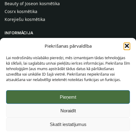
Beauty of Joseon kosmētika
Cosrx kosmētika
Korejiešu kosmētika
INFORMĀCIJA
Par mums
Piekrišanas pārvaldība
Kontakti
Lai nodrošinātu vislabāko pieredzi, mēs izmantojam tādas tehnoloģijas
Palīdzība
kā sīkfaili, lai saglabātu un/vai piekļūtu ierīces informācijai. Piekrišana šīm
tehnoloģijām ļaus mums apstrādāt tādus datus kā pārlūkošanas
INFORMĀCIJA PIRCĒJAM
uzvedība vai unikālie ID šajā vietnē. Piekrišanas nepiekrišana vai
atsaukšana var nelabvēlīgi ietekmēt noteiktas funkcijas un funkcijas.
Piegādes nosacījumi
Noteikumi un nosacījumi
Pieņemt
Konfidencialitātes politika
Vietnes karte
Noraidīt
©
2026
SincereSkin.lv
Visas tiesības aizsargātas.
Skatīt iestatījumus