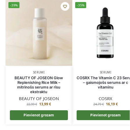
-39%
-35%
SERUMI
SERUMI
BEAUTY OF JOSEON Glow
COSRX The Vitamin C 23 Se
Replenishing Rice Milk –
– gaismojošs serums ar c
mitrinošs serums ar rīsu
vitamīnu
ekstraktu
BEAUTY OF JOSEON
COSRX
13,99
€
16,19
€
22,99
€
24,79
€
Pievienot grozam
Pievienot grozam