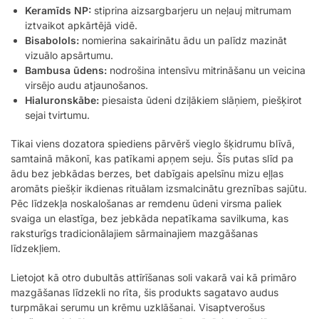
Keramīds NP:
stiprina aizsargbarjeru un neļauj mitrumam
iztvaikot apkārtējā vidē.
Bisabolols:
nomierina sakairinātu ādu un palīdz mazināt
vizuālo apsārtumu.
Bambusa ūdens:
nodrošina intensīvu mitrināšanu un veicina
virsējo audu atjaunošanos.
Hialuronskābe:
piesaista ūdeni dziļākiem slāņiem, piešķirot
sejai tvirtumu.
Tikai viens dozatora spiediens pārvērš vieglo šķidrumu blīvā,
samtainā mākonī, kas patīkami apņem seju. Šīs putas slīd pa
ādu bez jebkādas berzes, bet dabīgais apelsīnu mizu eļļas
aromāts piešķir ikdienas rituālam izsmalcinātu greznības sajūtu.
Pēc līdzekļa noskalošanas ar remdenu ūdeni virsma paliek
svaiga un elastīga, bez jebkāda nepatīkama savilkuma, kas
raksturīgs tradicionālajiem sārmainajiem mazgāšanas
līdzekļiem.
Lietojot kā otro dubultās attīrīšanas soli vakarā vai kā primāro
mazgāšanas līdzekli no rīta, šis produkts sagatavo audus
turpmākai serumu un krēmu uzklāšanai. Visaptverošus