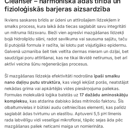
Cleanser – harmoniska ādas tīrība un
fizioloģiskās barjeras aizsardzība
Ikviens saskares brīdis ar ūdeni un attīrošajiem līdzekļiem ir
smalks process, kura laikā āda tiecas saglabāt savu integritāti
un mitruma līdzsvaru. Bieži vien agresīvi mazgāšanas līdzekļi
bojā hidrolipīdu slāni, radot savilkuma vai sausuma sajūtu, taču
šī putojošā formula ir radīta, lai lolotu pat visjutīgāko epidermu.
Galvenā uzmanība šeit tiek veltīta dermas mieram un dziļai, bet
saudzīgai poru attīrīšanai, kas ne tikai likvidē netīrumus, bet arī
aktīvi veicina šūnu reģenerācijas procesus.
Šī mazgāšanas līdzekļa efektivitāti nodrošina
īpaši smalku
nano daļiņu putu struktūra
, kas viegli iekļūst porās, neatstājot
nekādas grima vai apkārtējās vides piesārņojuma paliekas.
Formulas molekulārā loģika balstās uz
17 dažādu aminoskābju
kompleksu
, kas atdarina dabisko ādas mitrinošo faktoru. Šīs
olbaltumvielas ir būtiski audu celtniecības elementi, kas palīdz
saglabāt ādas tvirtumu un elastību. Aptuveni 5,5 pH līmenis
rada labvēlīgu vidi veselīgai mikroflorai, tāpēc sejas āda pēc
mazgāšanas paliek neticami maiga un nomierināta.