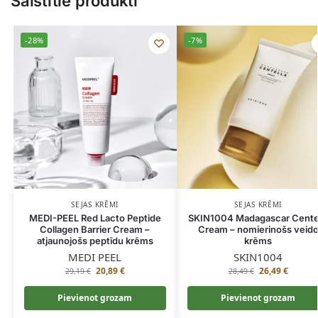
Saistītie produkti
-28%
-7%
SEJAS KRĒMI
SEJAS KRĒMI
MEDI-PEEL Red Lacto Peptide
SKIN1004 Madagascar Cente
Collagen Barrier Cream –
Cream – nomierinošs veid
atjaunojošs peptīdu krēms
krēms
MEDI PEEL
SKIN1004
20,89
€
26,49
€
29,19
€
28,49
€
Pievienot grozam
Pievienot grozam