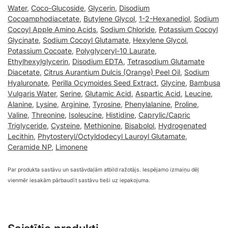
Water
,
Coco-Glucoside
,
Glycerin
,
Disodium
Cocoamphodiacetate
,
Butylene Glycol
,
1-2-Hexanediol
,
Sodium
Cocoyl Apple Amino Acids
,
Sodium Chloride
,
Potassium Cocoyl
Glycinate
,
Sodium Cocoyl Glutamate
,
Hexylene Glycol
,
Potassium Cocoate
,
Polyglyceryl-10 Laurate
,
Ethylhexylglycerin
,
Disodium EDTA
,
Tetrasodium Glutamate
Diacetate
,
Citrus Aurantium Dulcis (Orange) Peel Oil
,
Sodium
Hyaluronate
,
Perilla Ocymoides Seed Extract
,
Glycine
,
Bambusa
Vulgaris Water
,
Serine
,
Glutamic Acid
,
Aspartic Acid
,
Leucine
,
Alanine
,
Lysine
,
Arginine
,
Tyrosine
,
Phenylalanine
,
Proline
,
Valine
,
Threonine
,
Isoleucine
,
Histidine
,
Caprylic/Capric
Triglyceride
,
Cysteine
,
Methionine
,
Bisabolol
,
Hydrogenated
Lecithin
,
Phytosteryl/Octyldodecyl Lauroyl Glutamate
,
Ceramide NP
,
Limonene
Par produkta sastāvu un sastāvdaļām atbild ražotājs. Iespējamo izmaiņu dēļ
vienmēr iesakām pārbaudīt sastāvu tieši uz iepakojuma.