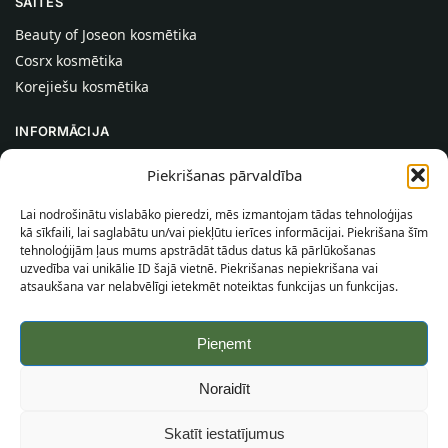
SAITES
Beauty of Joseon kosmētika
Cosrx kosmētika
Korejiešu kosmētika
INFORMĀCIJA
Par mums
Piekrišanas pārvaldība
Kontakti
Lai nodrošinātu vislabāko pieredzi, mēs izmantojam tādas tehnoloģijas
Palīdzība
kā sīkfaili, lai saglabātu un/vai piekļūtu ierīces informācijai. Piekrišana šīm
tehnoloģijām ļaus mums apstrādāt tādus datus kā pārlūkošanas
INFORMĀCIJA PIRCĒJAM
uzvedība vai unikālie ID šajā vietnē. Piekrišanas nepiekrišana vai
atsaukšana var nelabvēlīgi ietekmēt noteiktas funkcijas un funkcijas.
Piegādes nosacījumi
Noteikumi un nosacījumi
Pieņemt
Konfidencialitātes politika
Vietnes karte
Noraidīt
©
2026
SincereSkin.lv
Visas tiesības aizsargātas.
Skatīt iestatījumus