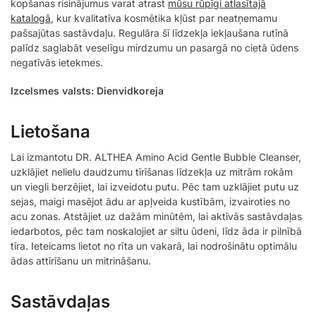
kopšanas risinājumus varat atrast
mūsu rūpīgi atlasītajā
katalogā
, kur kvalitatīva kosmētika kļūst par neatņemamu
pašsajūtas sastāvdaļu. Regulāra šī līdzekļa iekļaušana rutīnā
palīdz saglabāt veselīgu mirdzumu un pasargā no cietā ūdens
negatīvās ietekmes.
Izcelsmes valsts: Dienvidkoreja
Lietošana
Lai izmantotu DR. ALTHEA Amino Acid Gentle Bubble Cleanser,
uzklājiet nelielu daudzumu tīrīšanas līdzekļa uz mitrām rokām
un viegli berzējiet, lai izveidotu putu. Pēc tam uzklājiet putu uz
sejas, maigi masējot ādu ar apļveida kustībām, izvairoties no
acu zonas. Atstājiet uz dažām minūtēm, lai aktīvās sastāvdaļas
iedarbotos, pēc tam noskalojiet ar siltu ūdeni, līdz āda ir pilnībā
tīra. Ieteicams lietot no rīta un vakarā, lai nodrošinātu optimālu
ādas attīrīšanu un mitrināšanu.
Sastāvdaļas