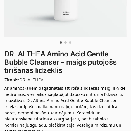
DR. ALTHEA Amino Acid Gentle
Bubble Cleanser – maigs putojošs
tīrīšanas līdzeklis
Zīmols:
DR. ALTHEA
Ar aminoskābēm bagātinātais attīrošais līdzeklis maigi likvidē
netīrumus, vienlaikus saglabājot dabisko mitruma līdzsvaru.
Inovatīvais Dr. Althea Amino Acid Gentle Bubble Cleanser
izceļas ar īpaši smalku nano daļiņu putām, kas dziļi attīra
poras, neradot nekādu kairinājumu. Keramīdi un
hialuronskābe stiprina aizsargbarjeru, bet bisabolols
nomierina jutīgu ādu, piešķirot sejai veselīgu mirdzumu un