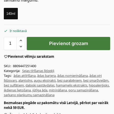
samtainu maigumu.
140ml
Ir noliktavā
Pievienot grozam
Pievienot vēlmju sarakstam
SKU:
8809447251400
Kategorija:
Sejas tīrīšanas līdzekļi
Tags:
ādas attīrīšana
,
ādas barjera
,
ādas nomierināšana
,
ādas pH
līdzsvars
,
alantoīns
,
augu ekstrakti
,
bez parabēniem
,
bez smaržvielām
,
bez sulfātiem
,
dabiski sastāvdaļas
,
hamamelis ekstrakts
,
hipoalerģisks
,
ikdienas lietošana
,
jūtīga āda
,
mitrināšana
,
poru samazināšana
,
sarkano plankumu samazināšana
Bezmaksas piegāde uz pakomātu visā Latvijā, pērkot par vairāk
nekā 59 EUR.