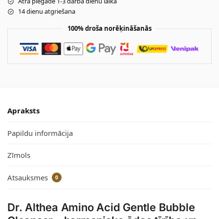
Ātra piegāde 1-3 darba dienu laikā
14 dienu atgriešana
100% droša norēķināšanās
Apraksts
Papildu informācija
Zīmols
Atsauksmes
0
Dr. Althea Amino Acid Gentle Bubble