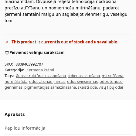
niacinamīdam. Divpusējā reljefa tehnoloģija nodrošina
precīzu attīrīšanu un nomierinošu mitrināšanu, padarot
ķermeni samtaini maigu un saglabājot vienmērīgu, veselīgu
toni.
This product is currently out of stock and unavailable.
Pievienot vēlmju sarakstam
SKU:
8809463992707
Kategorija:
Ķermeņa krēmi
Tags:
ādas struktūras uzlabošana
,
ikdienas lietošana
,
mitrināšana
,
normāla āda
,
odos atsinaujinimas
,
odos šviesinimas
,
odos tonuso
gerinimas
,
pigmentācijas samazināšana
,
skaisti oda
,
visų tipų odai
Apraksts
Papildu informācija