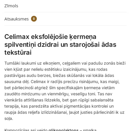
Zīmols
Atsauksmes
0
Celimax eksfolējošie ķermeņa
spilventiņi dzidrai un starojošai ādas
tekstūrai
Tumšāki laukumi uz elkoņiem, ceļgaliem vai padušu zonās bieži
vien kļūst par nelielu estētisku izaicinājumu, kas rodas
pastāvīgas audu berzes, biežas skūšanās vai lokāla ādas
sausuma dēļ. Celimax ir radījis precīzu risinājumu, kas maigi,
bet pārliecinoši atgriež šīm specifiskajām ķermeņa vietām
zaudēto mirdzumu un vienmērīgu, veselīgu toni. Tas nav
vienkāršs attīrīšanas līdzeklis, bet gan rūpīgi sabalansēta
terapija, kas paredzēta aktīvai pigmentācijas kontrolei un
raupja ādas reljefa izlīdzināšanai, ļaujot justies pārliecināti ik uz
soļa.
Kompozīcijas asi veido
glikonolaktons
– smalka