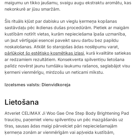
maigumu un tikko jaušamu, svaigu augu ekstraktu aromātu, kas
nekonkurē ar jūsu smaržām.
Šis rituāls kļūst par dabisku un vieglu ķermeņa kopšanas
sastāvdaļu pēc ikdienas dušas procedūrām. Pietiek ar maigām
kustībām notīrīt vietas, kurām nepieciešama īpaša uzmanība,
un ļaut vērtīgajai esencei paveikt savu darbu bez papildu
noskalošanas. Atklāt šo starojošas ādas noslēpumu varat,
pārlūkojot šo estētisko kosmētikas izlasi
, kurā kvalitāte satiekas
ar redzamiem rezultātiem. Konsekventa spilventiņu lietošana
palīdz novērst jaunu tumšāku laukumu rašanos, saglabājot visu
ķermeni vienmērīgu, mirdzošu un neticami mīkstu.
Izcelsmes valsts: Dienvidkoreja
Lietošana
Atveriet CELIMAX Ji Woo Gae One Step Body Brightening Pad
trauciņu, paņemiet vienu spilventiņu un pēc mazgāšanās uz
tīras, sausas ādas maigi pārvelciet pāri nepieciešamajām
ķermeņa zonām ar vienmērīgām vai apļveida kustībām,