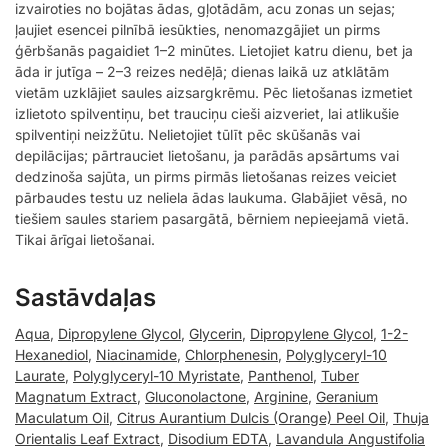
izvairoties no bojātas ādas, gļotādām, acu zonas un sejas;
ļaujiet esencei pilnībā iesūkties, nenomazgājiet un pirms
ģērbšanās pagaidiet 1–2 minūtes. Lietojiet katru dienu, bet ja
āda ir jutīga – 2–3 reizes nedēļā; dienas laikā uz atklātām
vietām uzklājiet saules aizsargkrēmu. Pēc lietošanas izmetiet
izlietoto spilventiņu, bet trauciņu cieši aizveriet, lai atlikušie
spilventiņi neizžūtu. Nelietojiet tūlīt pēc skūšanās vai
depilācijas; pārtrauciet lietošanu, ja parādās apsārtums vai
dedzinoša sajūta, un pirms pirmās lietošanas reizes veiciet
pārbaudes testu uz neliela ādas laukuma. Glabājiet vēsā, no
tiešiem saules stariem pasargātā, bērniem nepieejamā vietā.
Tikai ārīgai lietošanai.
Sastāvdaļas
Aqua
,
Dipropylene Glycol
,
Glycerin
,
Dipropylene Glycol
,
1-2-
Hexanediol
,
Niacinamide
,
Chlorphenesin
,
Polyglyceryl-10
Laurate
,
Polyglyceryl-10 Myristate
,
Panthenol
,
Tuber
Magnatum Extract
,
Gluconolactone
,
Arginine
,
Geranium
Maculatum Oil
,
Citrus Aurantium Dulcis (Orange) Peel Oil
,
Thuja
Orientalis Leaf Extract
,
Disodium EDTA
,
Lavandula Angustifolia