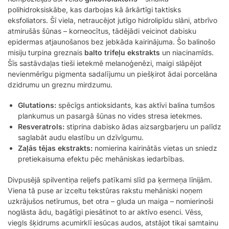
polihidroksiskābe, kas darbojas kā ārkārtīgi taktisks
eksfoliators. Šī viela, netraucējot jutīgo hidrolipīdu slāni, atbrīvo
atmirušās šūnas – korneocītus, tādējādi veicinot dabisku
epidermas atjaunošanos bez jebkāda kairinājuma. Šo balinošo
misiju turpina greznais
balto trifeļu ekstrakts
un niacinamīds.
Šīs sastāvdaļas tieši ietekmē melanoģenēzi, maigi slāpējot
nevienmērīgu pigmenta sadalījumu un piešķirot ādai porcelāna
dzidrumu un greznu mirdzumu.
Glutations:
spēcīgs antioksidants, kas aktīvi balina tumšos
plankumus un pasargā šūnas no vides stresa ietekmes.
Resveratrols:
stiprina dabisko ādas aizsargbarjeru un palīdz
saglabāt audu elastību un dzīvīgumu.
Zaļās tējas ekstrakts:
nomierina kairinātās vietas un sniedz
pretiekaisuma efektu pēc mehāniskas iedarbības.
Divpusējā spilventiņa reljefs patīkami slīd pa ķermeņa līnijām.
Viena tā puse ar izceltu tekstūras rakstu mehāniski noņem
uzkrājušos netīrumus, bet otra – gluda un maiga – nomierinoši
noglāsta ādu, bagātīgi piesātinot to ar aktīvo esenci. Vēss,
viegls šķidrums acumirklī iesūcas audos, atstājot tikai samtainu