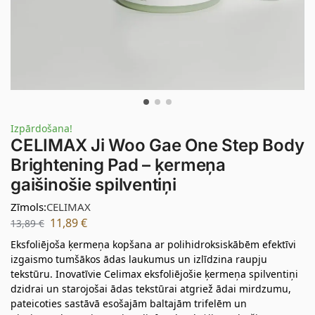
Izpārdošana!
CELIMAX Ji Woo Gae One Step Body
Brightening Pad – ķermeņa
gaišinošie spilventiņi
Zīmols:
CELIMAX
11,89
€
13,89
€
Eksfoliējoša ķermeņa kopšana ar polihidroksiskābēm efektīvi
izgaismo tumšākos ādas laukumus un izlīdzina raupju
tekstūru. Inovatīvie Celimax eksfoliējošie ķermeņa spilventiņi
dzidrai un starojošai ādas tekstūrai atgriež ādai mirdzumu,
pateicoties sastāvā esošajām baltajām trifelēm un