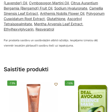
(Lavender) Oil
,
Cymbopogon Martini Oil
,
Citrus Aurantium
Bergamia (Bergamot) Fruit Oil
,
Sodium Hyaluronate
,
Camellia
Sinensis Leaf Extract
,
Anthemis Nobilis Flower Oil
,
Polygonum
Cuspidatum Root Extract
,
Glutathione
,
Ascorbyl
Tetraisopalmitate
,
Mentha Arvensis Leaf Extract
,
Ethylhexylglycerin
,
Resveratrol
Par produkta sastāvu un sastāvdaļām atbild ražotājs. Iespējamo izmaiņu dēļ
vienmēr iesakām pārbaudīt sastāvu tieši uz iepakojuma.
Saistītie produkti
-19%
-16%