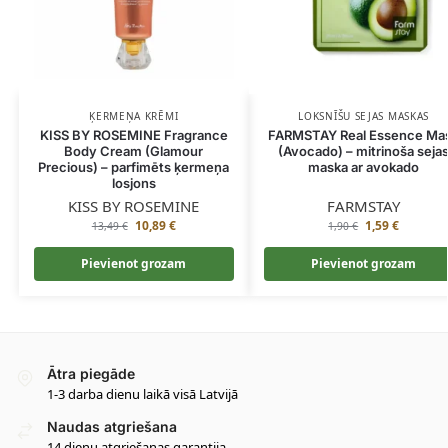
ĶERMEŅA KRĒMI
LOKSNĪŠU SEJAS MASKAS
KISS BY ROSEMINE Fragrance
FARMSTAY Real Essence Ma
Body Cream (Glamour
(Avocado) – mitrinoša seja
Precious) – parfimēts ķermeņa
maska ar avokado
losjons
KISS BY ROSEMINE
FARMSTAY
10,89
€
1,59
€
13,49
€
1,90
€
Pievienot grozam
Pievienot grozam
Ātra piegāde
1-3 darba dienu laikā visā Latvijā
Naudas atgriešana
14 dienu atgriešanas garantija