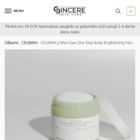
MENIU
0
Pērkot virs 59 EUR, bezmaksas piegāde uz pakomātu visā Latvijā 2-4 darba
dienu laikā.
Sākums
-
CELIMAX
-
CELIMAX Ji Woo Gae One Step Body Brightening Pad – ķer