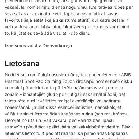
piemēroti lietošanai no rīta, lai sagatavotu seju grimam, vai
vakarā, lai nomierinātu dienas nogurumu. Kvalitatīvas rūpes par
sevi sākas ar apzinātu izvēli, tāpēc aicinām atklāt savus
favorītus
šajā estētiskajā skaistuma stūrītī
, kur katra detaļa ir
veltīta Jūsu ādas labsajūtai. Tikai viens pieskāriens var mainīt
to, kā jūtaties savā ādā visu atlikušo dienu.
Izcelsmes valsts: Dienvidkoreja
Lietošana
Notīriet seju un rūpīgi nosusiniet ādu, tad paņemiet vienu ABIB
Heartleaf Spot Pad Calming Touch sirdslapu nomierinošo disku
un maigi pārvelciet ar to pāri vēlamajām sejas vai ķermeņa
zonām – izmantojiet gludo pusi jutīgai, sakairinātai ādai, bet
teksturēto pusi izvēlieties maigai eksfoliācijai vai netīrumu
noņemšanai. Ļaujiet diska esencei iesūkties, nenoskalojiet,
vēlāk turpiniet ierasto ādas kopšanas rutīnu (serums, krēms).
Lietojiet no rīta un (vai) vakarā, pēc vajadzības, īpašu
uzmanību pievēršot apsārtušām vai sakairinātām vietām. Disku
ieteicams lietot tūlīt pēc attīrīšanas, kā pirmo ādas kopšanas