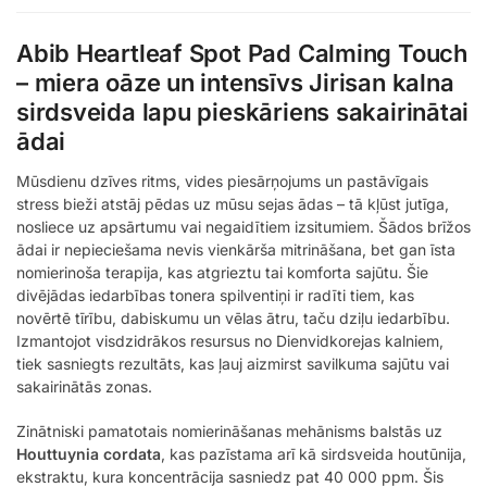
Abib Heartleaf Spot Pad Calming Touch
– miera oāze un intensīvs Jirisan kalna
sirdsveida lapu pieskāriens sakairinātai
ādai
Mūsdienu dzīves ritms, vides piesārņojums un pastāvīgais
stress bieži atstāj pēdas uz mūsu sejas ādas – tā kļūst jutīga,
nosliece uz apsārtumu vai negaidītiem izsitumiem. Šādos brīžos
ādai ir nepieciešama nevis vienkārša mitrināšana, bet gan īsta
nomierinoša terapija, kas atgrieztu tai komforta sajūtu. Šie
divējādas iedarbības tonera spilventiņi ir radīti tiem, kas
novērtē tīrību, dabiskumu un vēlas ātru, taču dziļu iedarbību.
Izmantojot visdzidrākos resursus no Dienvidkorejas kalniem,
tiek sasniegts rezultāts, kas ļauj aizmirst savilkuma sajūtu vai
sakairinātās zonas.
Zinātniski pamatotais nomierināšanas mehānisms balstās uz
Houttuynia cordata
, kas pazīstama arī kā sirdsveida houtūnija,
ekstraktu, kura koncentrācija sasniedz pat 40 000 ppm. Šis