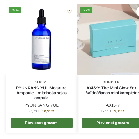
-20%
-29%
SERUMI
KOMPLEKTI
PYUNKANG YUL Moisture
AXIS-Y The Mini Glow Set 
Ampoule – mitrinoša sejas
švītināšanas mini komplekt
ampula
PYUNKANG YUL
AXIS-Y
18,99
€
9,19
€
23,79
€
12,99
€
Pievienot grozam
Pievienot grozam