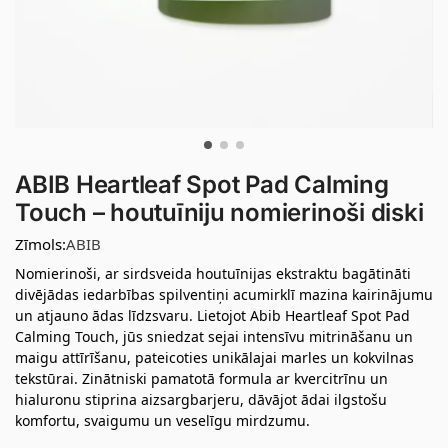
ABIB Heartleaf Spot Pad Calming
Touch – houtuīniju nomierinoši diski
Zīmols:
ABIB
Nomierinoši, ar sirdsveida houtuīnijas ekstraktu bagātināti
divējādas iedarbības spilventiņi acumirklī mazina kairinājumu
un atjauno ādas līdzsvaru. Lietojot Abib Heartleaf Spot Pad
Calming Touch, jūs sniedzat sejai intensīvu mitrināšanu un
maigu attīrīšanu, pateicoties unikālajai marles un kokvilnas
tekstūrai. Zinātniski pamatotā formula ar kvercitrīnu un
hialuronu stiprina aizsargbarjeru, dāvājot ādai ilgstošu
komfortu, svaigumu un veselīgu mirdzumu.