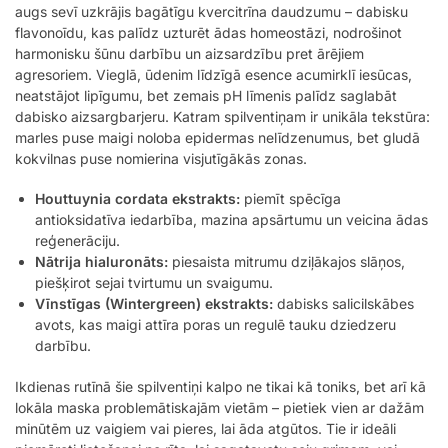
augs sevī uzkrājis bagātīgu kvercitrīna daudzumu – dabisku
flavonoīdu, kas palīdz uzturēt ādas homeostāzi, nodrošinot
harmonisku šūnu darbību un aizsardzību pret ārējiem
agresoriem. Vieglā, ūdenim līdzīgā esence acumirklī iesūcas,
neatstājot lipīgumu, bet zemais pH līmenis palīdz saglabāt
dabisko aizsargbarjeru. Katram spilventiņam ir unikāla tekstūra:
marles puse maigi noloba epidermas nelīdzenumus, bet gludā
kokvilnas puse nomierina visjutīgākās zonas.
Houttuynia cordata ekstrakts:
piemīt spēcīga
antioksidatīva iedarbība, mazina apsārtumu un veicina ādas
reģenerāciju.
Nātrija hialuronāts:
piesaista mitrumu dziļākajos slāņos,
piešķirot sejai tvirtumu un svaigumu.
Vīnstīgas (Wintergreen) ekstrakts:
dabisks salicilskābes
avots, kas maigi attīra poras un regulē tauku dziedzeru
darbību.
Ikdienas rutīnā šie spilventiņi kalpo ne tikai kā toniks, bet arī kā
lokāla maska problemātiskajām vietām – pietiek vien ar dažām
minūtēm uz vaigiem vai pieres, lai āda atgūtos. Tie ir ideāli