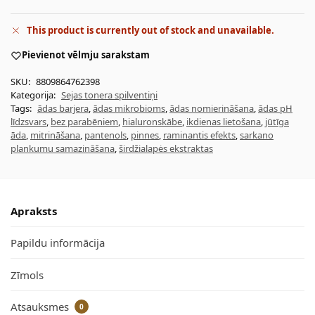
This product is currently out of stock and unavailable.
Pievienot vēlmju sarakstam
SKU:
8809864762398
Kategorija:
Sejas tonera spilventiņi
Tags:
ādas barjera
,
ādas mikrobioms
,
ādas nomierināšana
,
ādas pH
līdzsvars
,
bez parabēniem
,
hialuronskābe
,
ikdienas lietošana
,
jūtīga
āda
,
mitrināšana
,
pantenols
,
pinnes
,
raminantis efekts
,
sarkano
plankumu samazināšana
,
širdžialapės ekstraktas
Apraksts
Papildu informācija
Zīmols
Atsauksmes
0