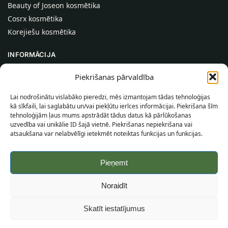
Beauty of Joseon kosmētika
Cosrx kosmētika
Korejiešu kosmētika
INFORMĀCIJA
Par mums
Piekrišanas pārvaldība
Kontakti
Lai nodrošinātu vislabāko pieredzi, mēs izmantojam tādas tehnoloģijas
Palīdzība
kā sīkfaili, lai saglabātu un/vai piekļūtu ierīces informācijai. Piekrišana šīm
tehnoloģijām ļaus mums apstrādāt tādus datus kā pārlūkošanas
INFORMĀCIJA PIRCĒJAM
uzvedība vai unikālie ID šajā vietnē. Piekrišanas nepiekrišana vai
atsaukšana var nelabvēlīgi ietekmēt noteiktas funkcijas un funkcijas.
Piegādes nosacījumi
Noteikumi un nosacījumi
Pieņemt
Konfidencialitātes politika
Vietnes karte
Noraidīt
©
2026
SincereSkin.lv
Visas tiesības aizsargātas.
Skatīt iestatījumus