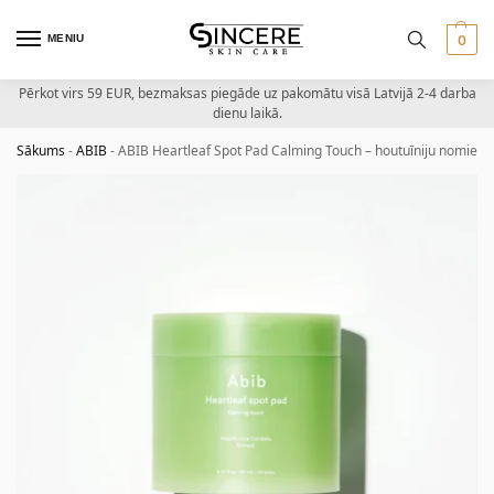
MENIU
0
Pērkot virs 59 EUR, bezmaksas piegāde uz pakomātu visā Latvijā 2-4 darba
dienu laikā.
Sākums
-
ABIB
-
ABIB Heartleaf Spot Pad Calming Touch – houtuīniju nomierino