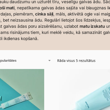
tauku daudzumu un uzturēt tīru, veselīgu galvas ādu. Šādi 
oši mati
, nepatīkama galvas ādas sajūta vai blaugznas li
vdaļas, piemēram,
cinka sāļi
, māls, aktivētā ogle vai mai
, bet neizsausina ādu. Regulāri lietojot šos līdzekļus,
t galvas ādas poru aizsērēšanu, uzlabot
matu izskatu
un
icams risinājums tiem, kuri meklē veidu, kā samazināt ga
li ikdienas kopšanā.
Rāda visus 5 rezultātus