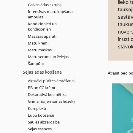
lieko 
Galvas ādas skrubji
taukoj
Intensīvas matu kopšanas
sastā
ampulas
Kondicionieri un
taukus
kondicionieri
novērs
Masāžas aparāti
ir uzt
Matu krēmi
stāvok
Matu maskas
Matu serumi un želejas
Šampūni
Sejas ādas kopšana
Aktuālai pūtītes ārstēšanai
BB un CC krēmi
Dekoratīvā kosmētika
Grima noņemšanas līdzekļi
Komplekti
Lūpu kopšanai
Saules aizsardzība
Sejas esences