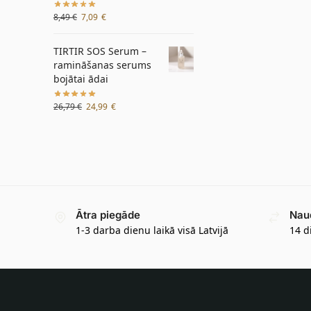
8,49
€
7,09
€
TIRTIR SOS Serum –
ramināšanas serums
bojātai ādai
26,79
€
24,99
€
Ātra piegāde
Nau
1-3 darba dienu laikā visā Latvijā
14 d