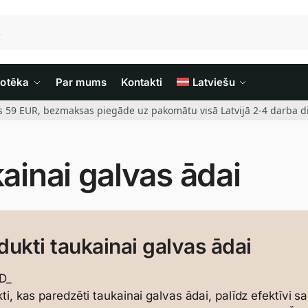
iotēka
Par mums
Kontakti
Latviešu
rs 59 EUR, bezmaksas piegāde uz pakomātu visā Latvijā 2-4 darba di
ainai galvas ādai
dukti taukainai galvas ādai
D_
ti, kas paredzēti taukainai galvas ādai, palīdz efektīvi 