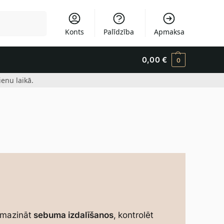
Meklēšana
Konts
Palīdzība
Apmaksa
0,00
€
0
enu laikā.
samazināt
sebuma izdalīšanos
, kontrolēt