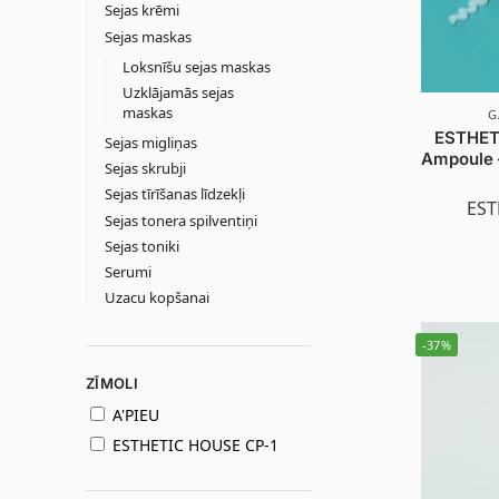
Sejas krēmi
Sejas maskas
Loksnīšu sejas maskas
Uzklājamās sejas
maskas
G
ESTHET
Sejas migliņas
Ampoule 
Sejas skrubji
Sejas tīrīšanas līdzekļi
EST
Sejas tonera spilventiņi
Sejas toniki
Serumi
Uzacu kopšanai
-37%
ZĪMOLI
A'PIEU
ESTHETIC HOUSE CP-1