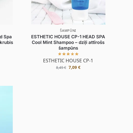
ŠAMPŪNI
d Spa
ESTHETIC HOUSE CP-1 HEAD SPA
krubis
Cool Mint Shampoo – dziļi attīrošs
šampūns
1
ESTHETIC HOUSE CP-1
7,09
€
8,49
€