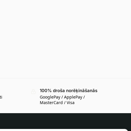
100% droša norēķināšanās
ti
GooglePay / ApplePay /
MasterCard / Visa