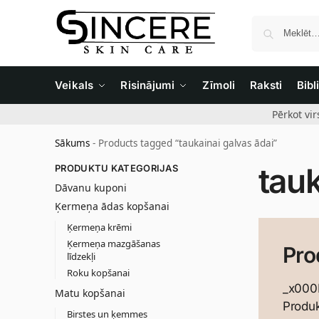
Veikals
Risinājumi
Zīmoli
Raksti
Bibl
Pērkot vi
Sākums
-
Products tagged “taukainai galvas ādai”
tauk
PRODUKTU KATEGORIJAS
Dāvanu kuponi
Ķermeņa ādas kopšanai
Ķermeņa krēmi
Ķermeņa mazgāšanas
Pro
līdzekļi
Roku kopšanai
_x000
Matu kopšanai
Produk
Birstes un ķemmes