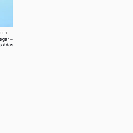
IERI
egar –
s ādas