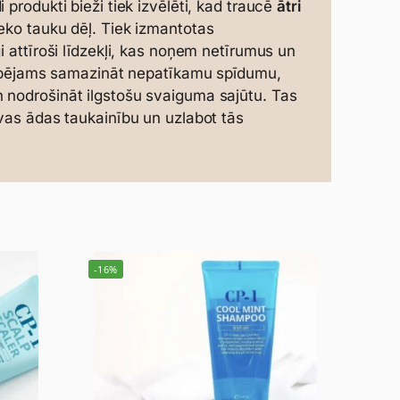
produkti bieži tiek izvēlēti, kad traucē
ātri
eko tauku dēļ. Tiek izmantotas
gi attīroši līdzekļi, kas noņem netīrumus un
 iespējams samazināt nepatīkamu spīdumu,
 nodrošināt ilgstošu svaiguma sajūtu. Tas
lvas ādas taukainību un uzlabot tās
-16%