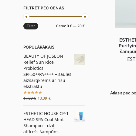
FILTRĒT PĒC CENAS
Cena:
0 €
—
20 €
Filter
ESTHET
Purifyi
POPULĀRĀKAIS
šampūn
BEAUTY OF JOSEON
EST
Relief Sun Rice
Probiotics
SPF50+/PA++++ – saules
aizsargkrēms ar rīsu
ekstraktu
17,99
€
13,39
€
ESTHETIC HOUSE CP-1
HEAD SPA Cool Mint
Shampoo – dziļi
attīrošs šampūns