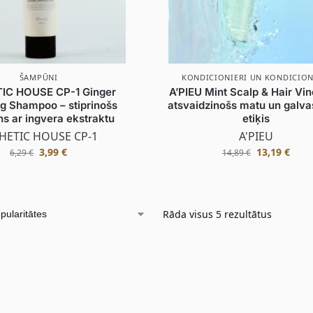
ŠAMPŪNI
KONDICIONIERI UN KONDICION
IC HOUSE CP-1 Ginger
A’PIEU Mint Scalp & Hair Vin
ng Shampoo – stiprinošs
atsvaidzinošs matu un galva
s ar ingvera ekstraktu
etiķis
HETIC HOUSE CP-1
A'PIEU
3,99
€
13,19
€
6,29
€
14,89
€
Rāda visus 5 rezultātus