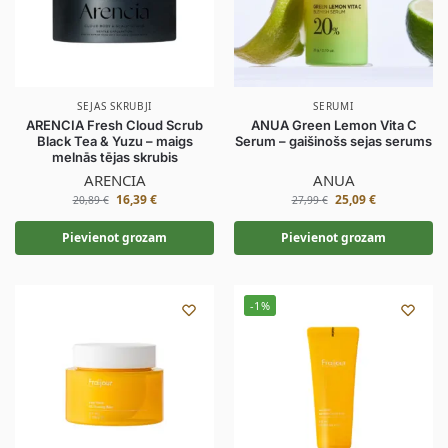
SEJAS SKRUBJI
SERUMI
ARENCIA Fresh Cloud Scrub
ANUA Green Lemon Vita C
Black Tea & Yuzu – maigs
Serum – gaišinošs sejas serums
melnās tējas skrubis
ARENCIA
ANUA
16,39
€
25,09
€
20,89
€
27,99
€
Pievienot grozam
Pievienot grozam
-1%