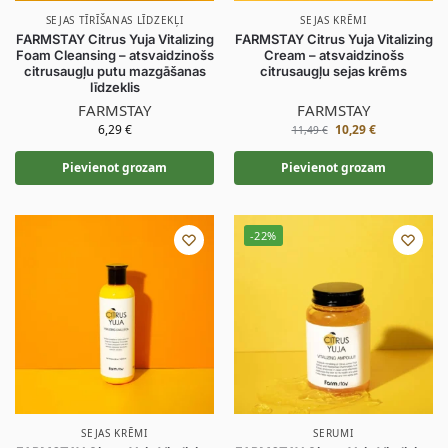
SEJAS TĪRĪŠANAS LĪDZEKĻI
SEJAS KRĒMI
FARMSTAY Citrus Yuja Vitalizing
FARMSTAY Citrus Yuja Vitalizing
Foam Cleansing – atsvaidzinošs
Cream – atsvaidzinošs
citrusaugļu putu mazgāšanas
citrusaugļu sejas krēms
līdzeklis
FARMSTAY
FARMSTAY
6,29
€
10,29
€
11,49
€
Pievienot grozam
Pievienot grozam
-22%
SEJAS KRĒMI
SERUMI