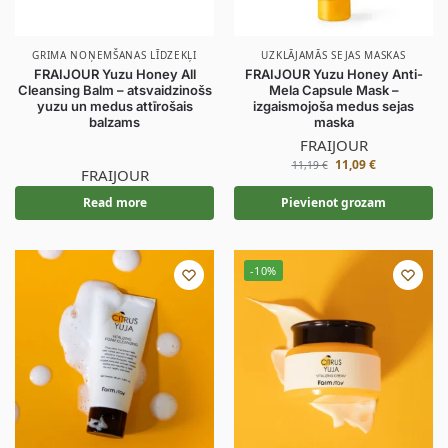
GRIMA NOŅEMŠANAS LĪDZEKĻI
UZKLĀJAMĀS SEJAS MASKAS
FRAIJOUR Yuzu Honey All
FRAIJOUR Yuzu Honey Anti-
Cleansing Balm – atsvaidzinošs
Mela Capsule Mask –
yuzu un medus attīrošais
izgaismojoša medus sejas
balzams
maska
FRAIJOUR
11,09
€
11,19
€
FRAIJOUR
Read more
Pievienot grozam
-10%