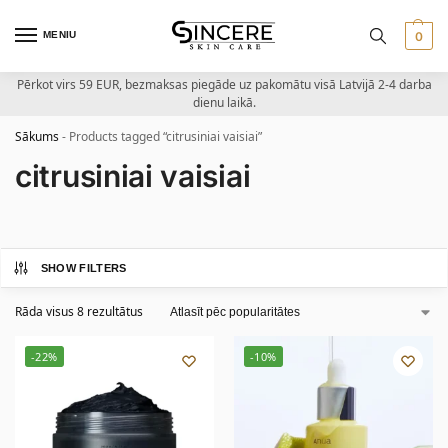
MENIU
0
Pērkot virs 59 EUR, bezmaksas piegāde uz pakomātu visā Latvijā 2-4 darba
dienu laikā.
Sākums
-
Products tagged “citrusiniai vaisiai”
citrusiniai vaisiai
SHOW FILTERS
Rāda visus 8 rezultātus
-22%
-10%