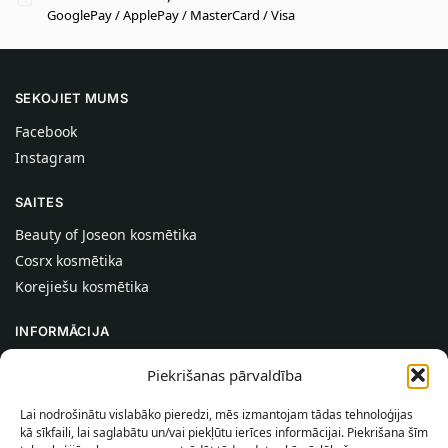
GooglePay / ApplePay / MasterCard / Visa
SEKOJIET MUMS
Facebook
Instagram
SAITES
Beauty of Joseon kosmētika
Cosrx kosmētika
Korejiešu kosmētika
INFORMĀCIJA
Par mums
Piekrišanas pārvaldība
Kontakti
Lai nodrošinātu vislabāko pieredzi, mēs izmantojam tādas tehnoloģijas
Palīdzība
kā sīkfaili, lai saglabātu un/vai piekļūtu ierīces informācijai. Piekrišana šīm