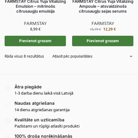
FARMSTAY Citrus Yuja Vitalizing
FARMSTAY Citrus Yuja Vitalizing
Emulsion – mitrinošs
Ampoule – atsvaidzinošs
citrusaugļu emulsija
citrusaugļu sejas serums
FARMSTAY
FARMSTAY
8,99
€
12,29
€
15,79
€
Pievienot grozam
Pievienot grozam
Rāda visus 8 rezultātus
Ātra piegāde
1-3 darba dienu laikā visā Latvijā
Naudas atgriešana
14 dienu atgriešanas garantija
Kvalitāte un uzticamība
Pazīstami un rūpīgi atlasīti produkti
100% droša norēķināšanās