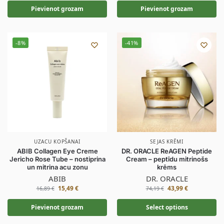
Pievienot grozam
Pievienot grozam
-8%
-41%
UZACU KOPŠANAI
SEJAS KRĒMI
ABIB Collagen Eye Creme
DR. ORACLE ReAGEN Peptide
Jericho Rose Tube – nostiprina
Cream – peptīdu mitrinošs
un mitrina acu zonu
krēms
ABIB
DR. ORACLE
15,49
€
43,99
€
16,89
€
74,19
€
Pievienot grozam
Select options