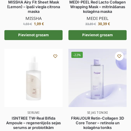
MISSHA Airy Fit Sheet Mask
MEDI-PEEL Red Lacto Collagen
(Lemon) – īpaši viegla citrona
Wrapping Mask – mitrināšanas
maska
kolagēna maska
MISSHA
MEDI PEEL
1,09
€
30,39
€
1,59
€
33,89
€
Pievienot grozam
Pievienot grozam
-22%
SERUMI
SEJAS TONIKI
ISNTREE TW-Real Bifida
FRAIJOUR Retin-Collagen 3D
Ampoule – regenerējošs sejas
Core Toner – retinola un
serums ar probiotikām
kolagēna toniks