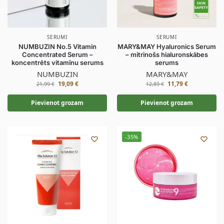
SERUMI
SERUMI
NUMBUZIN No.5 Vitamin
MARY&MAY Hyaluronics Serum
Concentrated Serum –
– mitrinošs hialuronskābes
koncentrēts vitamīnu serums
serums
NUMBUZIN
MARY&MAY
19,09
€
11,79
€
21,99
€
12,89
€
Pievienot grozam
Pievienot grozam
-35%