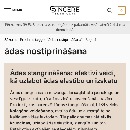
MENIU
0
Pērkot virs 59 EUR, bezmaksas piegāde uz pakomātu visā Latvijā 2-4 darba
dienu laikā.
Sākums
-
Products tagged “ādas nostiprināšana”
-
Page 4
ādas nostiprināšana
Ādas stangrināšana: efektīvi veidi,
kā uzlabot ādas elastību un izskatu
Ādas stangrināšana ir svarīga, lai saglabātu jauneklīgu un
veselīgu izskatu, kā arī mazinātu novecošanās pazīmes.
Produkti, kas paredzēti ādas stangrināšanai, bieži veicina
kolagēna veidošanos
, mitrina ādu un aizsargā to no
kaitīgiem vides faktoriem. Tie palīdz samazināt
sīkās
krunciņas
, uzlabo ādas elastību, stangrību un toni.
Pateicoties aktīvajām sastāvdaļām, piemēram,