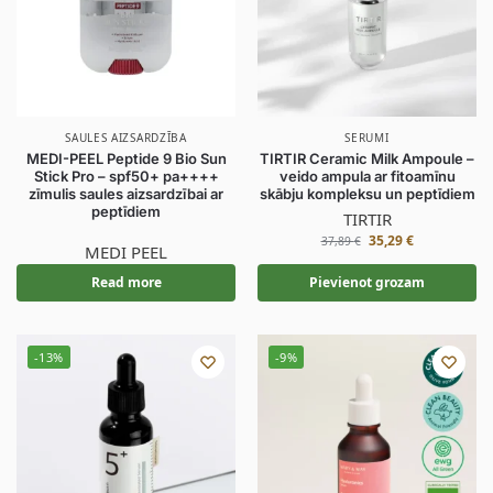
SAULES AIZSARDZĪBA
SERUMI
MEDI-PEEL Peptide 9 Bio Sun
TIRTIR Ceramic Milk Ampoule –
Stick Pro – spf50+ pa++++
veido ampula ar fitoamīnu
zīmulis saules aizsardzībai ar
skābju kompleksu un peptīdiem
peptīdiem
TIRTIR
35,29
€
37,89
€
MEDI PEEL
Read more
Pievienot grozam
-13%
-9%