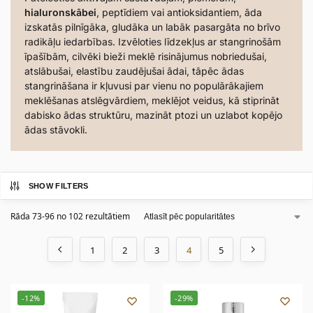
hialuronskābei
, peptīdiem vai antioksidantiem, āda
izskatās pilnīgāka, gludāka un labāk pasargāta no brīvo
radikāļu iedarbības. Izvēloties līdzekļus ar stangrinošām
īpašībām, cilvēki bieži meklē risinājumus nobriedušai,
atslābušai, elastību zaudējušai ādai, tāpēc ādas
stangrināšana ir kļuvusi par vienu no populārākajiem
meklēšanas atslēgvārdiem, meklējot veidus, kā stiprināt
dabisko ādas struktūru, mazināt ptozi un uzlabot kopējo
ādas stāvokli.
SHOW FILTERS
Rāda 73-96 no 102 rezultātiem
1
2
3
4
5
-12%
-29%