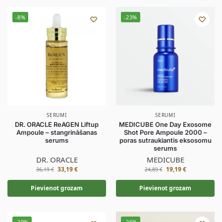
-8%
-23%
SERUMI
SERUMI
DR. ORACLE ReAGEN Liftup
MEDICUBE One Day Exosome
Ampoule – stangrināšanas
Shot Pore Ampoule 2000 –
serums
poras sutraukiantis eksosomu
serums
DR. ORACLE
MEDICUBE
33,19
€
19,19
€
36,19
€
24,89
€
Pievienot grozam
Pievienot grozam
-29%
-26%