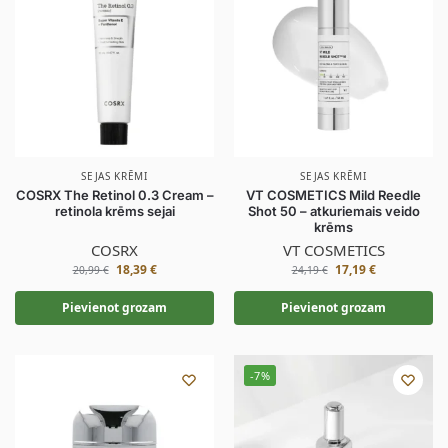
SEJAS KRĒMI
SEJAS KRĒMI
COSRX The Retinol 0.3 Cream –
VT COSMETICS Mild Reedle
retinola krēms sejai
Shot 50 – atkuriemais veido
krēms
COSRX
VT COSMETICS
18,39
€
17,19
€
20,99
€
24,19
€
Pievienot grozam
Pievienot grozam
-7%