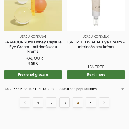
UZACU KOPŠANAI
UZACU KOPŠANAI
FRAIJOUR Yuzu Honey Capsule
ISNTREE TW-REAL Eye Cream –
Eye Cream – mitrinošs acu
mitrinošs acu krēms
krēms
FRAIJOUR
9,89
€
ISNTREE
Pievienot grozam
Read more
Rāda 73-96 no 102 rezultātiem
1
2
3
4
5