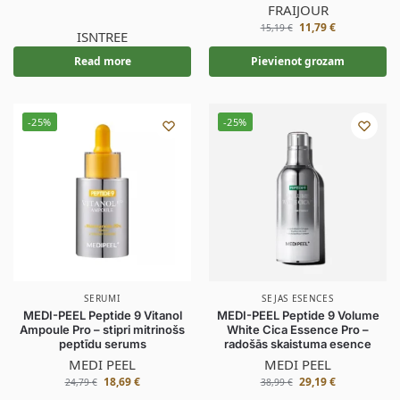
FRAIJOUR
11,79
€
15,19
€
ISNTREE
Read more
Pievienot grozam
-25%
-25%
SERUMI
SEJAS ESENCES
MEDI-PEEL Peptide 9 Vitanol
MEDI-PEEL Peptide 9 Volume
Ampoule Pro – stipri mitrinošs
White Cica Essence Pro –
peptīdu serums
radošās skaistuma esence
MEDI PEEL
MEDI PEEL
18,69
€
29,19
€
24,79
€
38,99
€