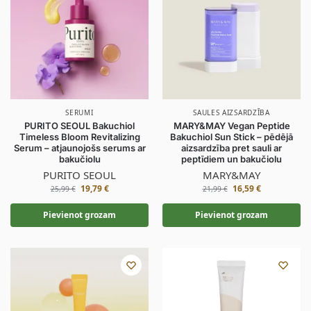
SERUMI
SAULES AIZSARDZĪBA
PURITO SEOUL Bakuchiol
MARY&MAY Vegan Peptide
Timeless Bloom Revitalizing
Bakuchiol Sun Stick – pēdējā
Serum – atjaunojošs serums ar
aizsardzība pret sauli ar
bakučiolu
peptīdiem un bakučiolu
PURITO SEOUL
MARY&MAY
19,79
€
16,59
€
25,99
€
21,99
€
Pievienot grozam
Pievienot grozam