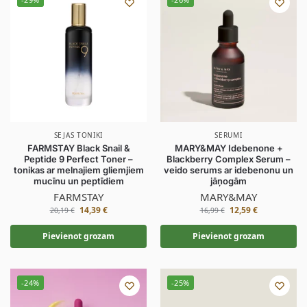
SEJAS TONIKI
SERUMI
FARMSTAY Black Snail &
MARY&MAY Idebenone +
Peptide 9 Perfect Toner –
Blackberry Complex Serum –
tonikas ar melnajiem gliemjiem
veido serums ar idebenonu un
mucīnu un peptīdiem
jāņogām
FARMSTAY
MARY&MAY
14,39
€
12,59
€
20,19
€
16,99
€
Pievienot grozam
Pievienot grozam
-24%
-25%