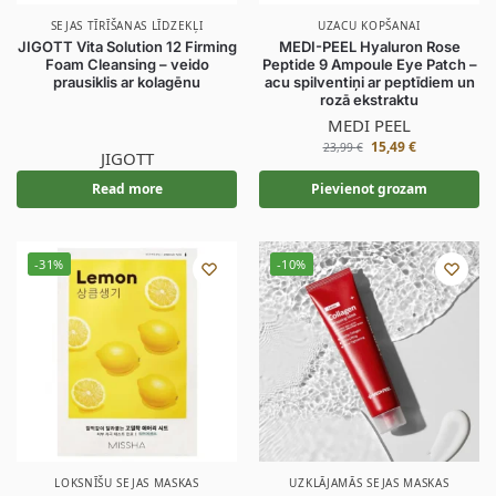
SEJAS TĪRĪŠANAS LĪDZEKĻI
UZACU KOPŠANAI
JIGOTT Vita Solution 12 Firming
MEDI-PEEL Hyaluron Rose
Foam Cleansing – veido
Peptide 9 Ampoule Eye Patch –
prausiklis ar kolagēnu
acu spilventiņi ar peptīdiem un
rozā ekstraktu
MEDI PEEL
15,49
€
23,99
€
JIGOTT
Read more
Pievienot grozam
-31%
-10%
LOKSNĪŠU SEJAS MASKAS
UZKLĀJAMĀS SEJAS MASKAS